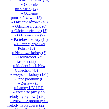
» Odcienie fioletowe
(24)
» Odcienie
niebieskie
(17)
» Odcienie
pomarańczowe
(13)
» Odcienie różowe
(43)
» Odcienie srebrne
(6)
» Odcienie zielone
(15)
» Odcienie zółte
(9)
» Pastelowe kolory
(16)
» Glitter hybryd Gel
Polish
(18)
» Neonowe kolory
(5)
» Hollywood Nail
fashion
(22)
» Modern Lack New
Collection
(43)
» wszystkie kolory
(181)
» inne produkty
(6)
» Zestawy
(1)
» Lampy UV LED
» specjalne płyny do
metody hybrydowej
(20)
» Potrzebne produkty do
metody hybrydowej
(22)