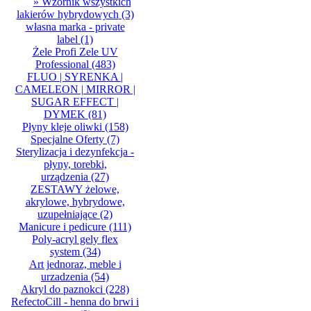
» Wzornik wszystkich
lakierów hybrydowych
(3)
własna marka - private
label
(1)
Żele Profi Zele UV
Professional
(483)
FLUO | SYRENKA |
CAMELEON | MIRROR |
SUGAR EFFECT |
DYMEK
(81)
Płyny kleje oliwki
(158)
Specjalne Oferty
(7)
Sterylizacja i dezynfekcja -
płyny, torebki,
urządzenia
(27)
ZESTAWY żelowe,
akrylowe, hybrydowe,
uzupełniające
(2)
Manicure i pedicure
(111)
Poly-acryl gely flex
system
(34)
Art jednoraz, meble i
urzadzenia
(54)
Akryl do paznokci
(228)
RefectoCill - henna do brwi i