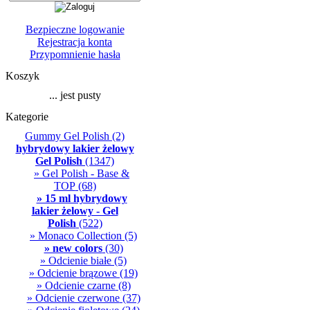
Bezpieczne logowanie
Rejestracja konta
Przypomnienie hasła
Koszyk
... jest pusty
Kategorie
Gummy Gel Polish
(2)
hybrydowy lakier żelowy
Gel Polish
(1347)
» Gel Polish - Base &
TOP
(68)
» 15 ml hybrydowy
lakier żelowy - Gel
Polish
(522)
» Monaco Collection
(5)
» new colors
(30)
» Odcienie białe
(5)
» Odcienie brązowe
(19)
» Odcienie czarne
(8)
» Odcienie czerwone
(37)