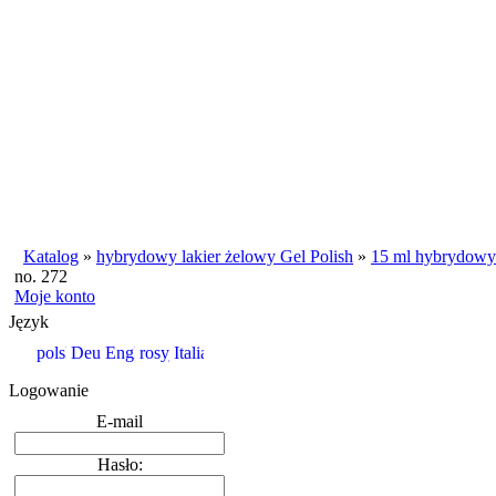
Katalog
»
hybrydowy lakier żelowy Gel Polish
»
15 ml hybrydowy 
no. 272
Moje konto
Język
Logowanie
E-mail
Hasło: