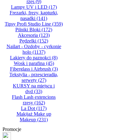
rzęs
(9)
Lampy UV i LED
(17)
Frezarki, frezy, kapturki,
nasadki
(141)
Tipsy Profi Studio Line
(359)
Pilniki Bloki
(172)
Akcesoria
(123)
Pędzelki
(152)
Nailart - Ozdoby - cyrkonie
holo
(1137)
Lakiery do paznokci
(8)
Wosk i parafina
(45)
Fiberglass i Airbrush
(3)
Tekstylia - przescieradła,
serwety
(27)
KURSY na miejscu i
dvd
(33)
Flash Lash extencions
rzęsy
(162)
La Dot
(117)
Makijaż Make up
Makeup
(231)
Promocje