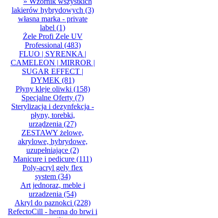
» Wzornik wszystkich
lakierów hybrydowych
(3)
własna marka - private
label
(1)
Żele Profi Zele UV
Professional
(483)
FLUO | SYRENKA |
CAMELEON | MIRROR |
SUGAR EFFECT |
DYMEK
(81)
Płyny kleje oliwki
(158)
Specjalne Oferty
(7)
Sterylizacja i dezynfekcja -
płyny, torebki,
urządzenia
(27)
ZESTAWY żelowe,
akrylowe, hybrydowe,
uzupełniające
(2)
Manicure i pedicure
(111)
Poly-acryl gely flex
system
(34)
Art jednoraz, meble i
urzadzenia
(54)
Akryl do paznokci
(228)
RefectoCill - henna do brwi i