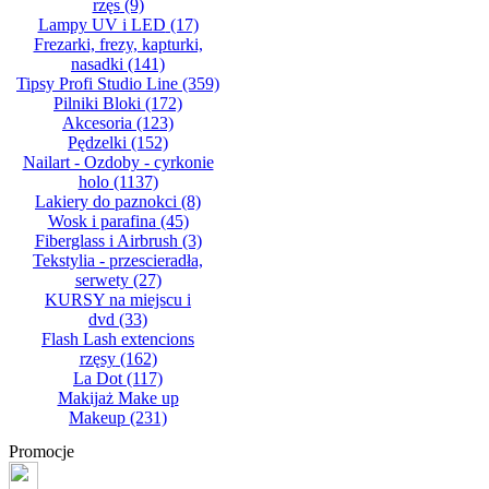
rzęs
(9)
Lampy UV i LED
(17)
Frezarki, frezy, kapturki,
nasadki
(141)
Tipsy Profi Studio Line
(359)
Pilniki Bloki
(172)
Akcesoria
(123)
Pędzelki
(152)
Nailart - Ozdoby - cyrkonie
holo
(1137)
Lakiery do paznokci
(8)
Wosk i parafina
(45)
Fiberglass i Airbrush
(3)
Tekstylia - przescieradła,
serwety
(27)
KURSY na miejscu i
dvd
(33)
Flash Lash extencions
rzęsy
(162)
La Dot
(117)
Makijaż Make up
Makeup
(231)
Promocje