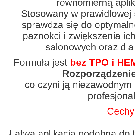
równomierną aplik
Stosowany w prawidłowej 
sprawdza się do optymaln
paznokci i zwiększenia ic
salonowych oraz dla
Formuła jest
bez TPO i HE
Rozporządzeni
co czyni ją niezawodnym
profesjona
Cechy
Łatwa aplikacja podobna do 