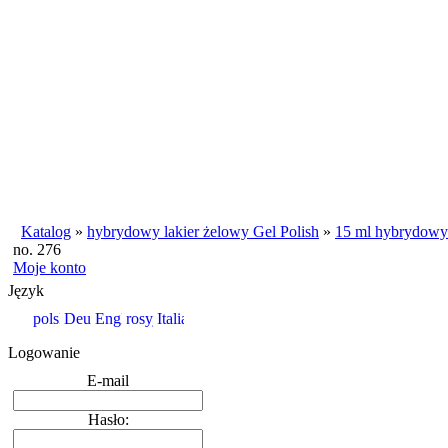
Katalog
»
hybrydowy lakier żelowy Gel Polish
»
15 ml hybrydowy 
no. 276
Moje konto
Język
Logowanie
E-mail
Hasło: