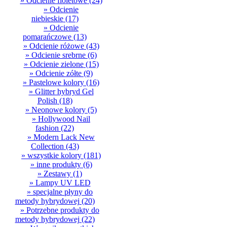
» Odcienie fioletowe
(24)
» Odcienie
niebieskie
(17)
» Odcienie
pomarańczowe
(13)
» Odcienie różowe
(43)
» Odcienie srebrne
(6)
» Odcienie zielone
(15)
» Odcienie zółte
(9)
» Pastelowe kolory
(16)
» Glitter hybryd Gel
Polish
(18)
» Neonowe kolory
(5)
» Hollywood Nail
fashion
(22)
» Modern Lack New
Collection
(43)
» wszystkie kolory
(181)
» inne produkty
(6)
» Zestawy
(1)
» Lampy UV LED
» specjalne płyny do
metody hybrydowej
(20)
» Potrzebne produkty do
metody hybrydowej
(22)