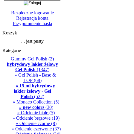
Bezpieczne logowanie
Rejestracja konta
Przypomnienie hasła
Koszyk
... jest pusty
Kategorie
Gummy Gel Polish
(2)
hybrydowy lakier żelowy
Gel Polish
(1347)
» Gel Polish - Base &
TOP
(68)
» 15 ml hybrydowy
lakier żelowy - Gel
Polish
(522)
» Monaco Collection
(5)
» new colors
(30)
» Odcienie białe
(5)
» Odcienie brązowe
(19)
» Odcienie czarne
(8)
» Odcienie czerwone
(37)