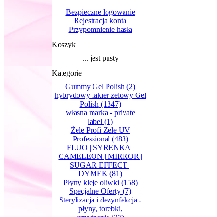
Bezpieczne logowanie
Rejestracja konta
Przypomnienie hasła
Koszyk
... jest pusty
Kategorie
Gummy Gel Polish
(2)
hybrydowy lakier żelowy Gel
Polish
(1347)
własna marka - private
label
(1)
Żele Profi Zele UV
Professional
(483)
FLUO | SYRENKA |
CAMELEON | MIRROR |
SUGAR EFFECT |
DYMEK
(81)
Płyny kleje oliwki
(158)
Specjalne Oferty
(7)
Sterylizacja i dezynfekcja -
płyny, torebki,