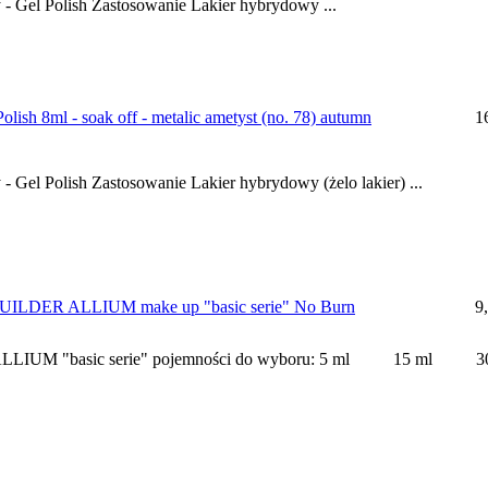
- Gel Polish Zastosowanie Lakier hybrydowy ...
lish 8ml - soak off - metalic ametyst (no. 78) autumn
1
 Gel Polish Zastosowanie Lakier hybrydowy (żelo lakier) ...
LDER ALLIUM make up "basic serie" No Burn
9
ALLIUM "basic serie" pojemności do wyboru: 5 ml 15 