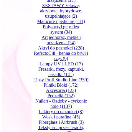
urządzenia
(27)
ZESTAWY żelowe,
akrylowe, hybrydowe,
uzupełniające
(2)
Manicure i pedicure
(111)
Poly-acryl gely flex
system
(34)
Art jednoraz, meble i
urzadzenia
(54)
Akryl do paznokci
(228)
RefectoCill - henna do brwi i
rzęs
(9)
Lampy UV i LED
(17)
Frezarki, frezy, kapturki,
nasadki
(141)
Tipsy Profi Studio Line
(359)
Pilniki Bloki
(172)
Akcesoria
(123)
Pędzelki
(152)
Nailart - Ozdoby - cyrkonie
holo
(1137)
Lakiery do paznokci
(8)
Wosk i parafina
(45)
Fiberglass i Airbrush
(3)
Tekstylia - przescieradła,