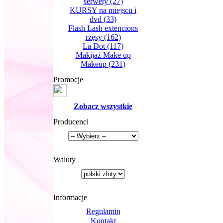
serwety
(27)
KURSY na miejscu i
dvd
(33)
Flash Lash extencions
rzęsy
(162)
La Dot
(117)
Makijaż Make up
Makeup
(231)
Promocje
Zobacz wszystkie
Producenci
Waluty
Informacje
Regulamin
Kontakt