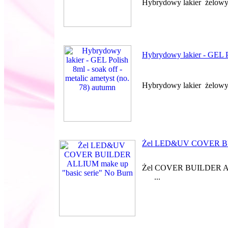
Hybrydowy lakier żelowy 
Hybrydowy lakier - GEL Po
Hybrydowy lakier żelowy -
Żel LED&UV COVER BUI
Żel COVER BUILDER 
...