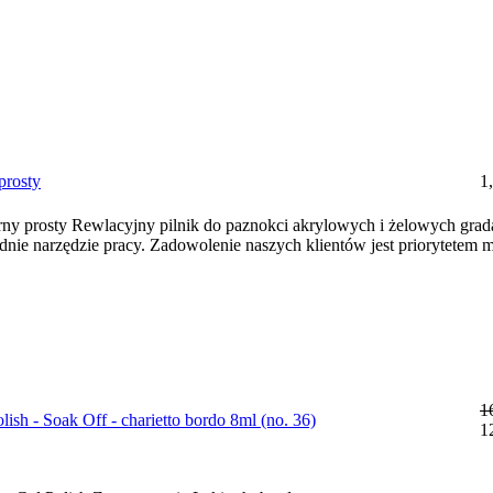
prosty
1
arny prosty Rewlacyjny pilnik do paznokci akrylowych i żelowych grad
nie narzędzie pracy. Zadowolenie naszych klientów jest priorytetem
1
ish - Soak Off - charietto bordo 8ml (no. 36)
1