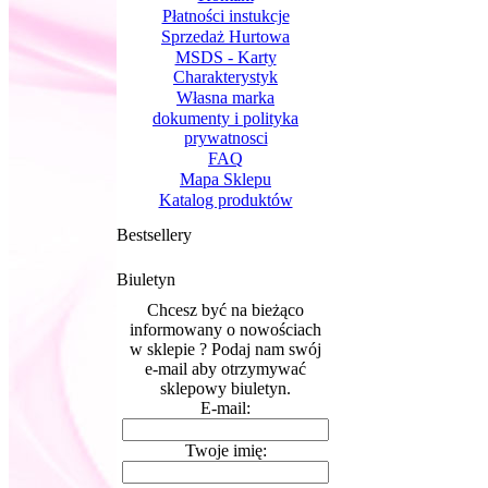
Płatności instukcje
Sprzedaż Hurtowa
MSDS - Karty
Charakterystyk
Własna marka
dokumenty i polityka
prywatnosci
FAQ
Mapa Sklepu
Katalog produktów
Bestsellery
Biuletyn
Chcesz być na bieżąco
informowany o nowościach
w sklepie ? Podaj nam swój
e-mail aby otrzymywać
sklepowy biuletyn.
E-mail:
Twoje imię: