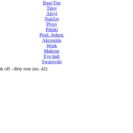
Base/Top
Tipsy
Akryl
NailArt
Plyny
Pilniki
Prod. Jednor.
Akcesoria
Wosk
Makeup
Eye lash
Swarovski
off - dirty rose (no. 42)