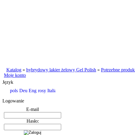
Katalog
»
hybrydowy lakier żelowy Gel Polish
»
Potrzebne produk
Moje konto
Język
Logowanie
E-mail
Hasło: