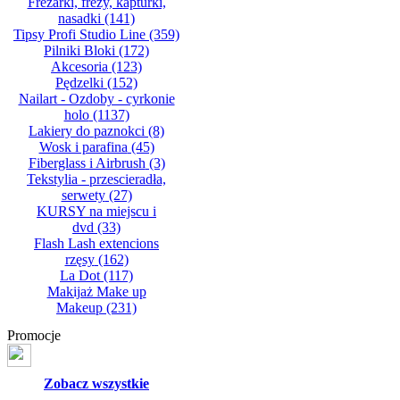
Frezarki, frezy, kapturki,
nasadki
(141)
Tipsy Profi Studio Line
(359)
Pilniki Bloki
(172)
Akcesoria
(123)
Pędzelki
(152)
Nailart - Ozdoby - cyrkonie
holo
(1137)
Lakiery do paznokci
(8)
Wosk i parafina
(45)
Fiberglass i Airbrush
(3)
Tekstylia - przescieradła,
serwety
(27)
KURSY na miejscu i
dvd
(33)
Flash Lash extencions
rzęsy
(162)
La Dot
(117)
Makijaż Make up
Makeup
(231)
Promocje
Zobacz wszystkie