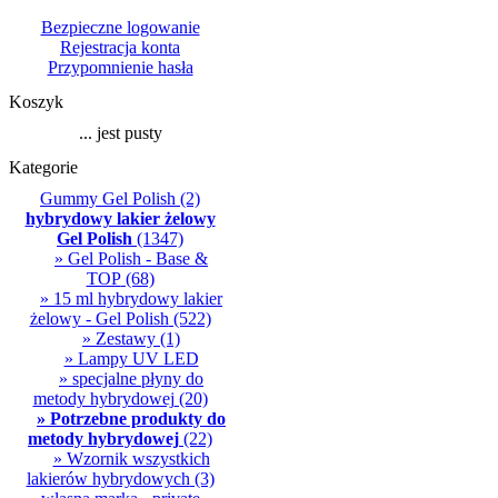
Bezpieczne logowanie
Rejestracja konta
Przypomnienie hasła
Koszyk
... jest pusty
Kategorie
Gummy Gel Polish
(2)
hybrydowy lakier żelowy
Gel Polish
(1347)
» Gel Polish - Base &
TOP
(68)
» 15 ml hybrydowy lakier
żelowy - Gel Polish
(522)
» Zestawy
(1)
» Lampy UV LED
» specjalne płyny do
metody hybrydowej
(20)
» Potrzebne produkty do
metody hybrydowej
(22)
» Wzornik wszystkich
lakierów hybrydowych
(3)