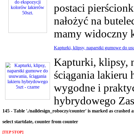
postaci pierścion
nałożyć na butele
mamy widoczny kol
Kapturki, klipsy, naparstki gumowe do us
Kapturki, klipsy,
ściągania lakier
wygodne i praktyc
hybrydowego Zastę
145 - Table './naildesign_roboczy/counter' is marked as crashed 
select startdate, counter from counter
[TEP STOP]