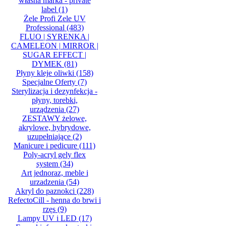
własna marka - private
label
(1)
Żele Profi Zele UV
Professional
(483)
FLUO | SYRENKA |
CAMELEON | MIRROR |
SUGAR EFFECT |
DYMEK
(81)
Płyny kleje oliwki
(158)
Specjalne Oferty
(7)
Sterylizacja i dezynfekcja -
płyny, torebki,
urządzenia
(27)
ZESTAWY żelowe,
akrylowe, hybrydowe,
uzupełniające
(2)
Manicure i pedicure
(111)
Poly-acryl gely flex
system
(34)
Art jednoraz, meble i
urzadzenia
(54)
Akryl do paznokci
(228)
RefectoCill - henna do brwi i
rzęs
(9)
Lampy UV i LED
(17)