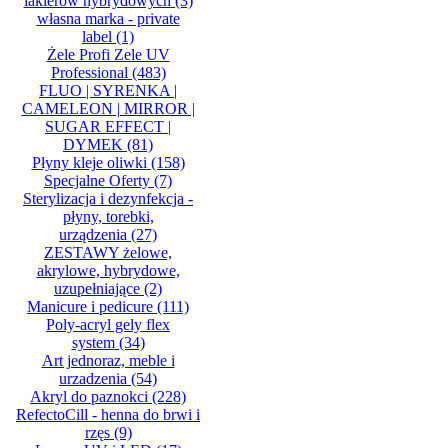
lakierów hybrydowych
(3)
własna marka - private
label
(1)
Żele Profi Zele UV
Professional
(483)
FLUO | SYRENKA |
CAMELEON | MIRROR |
SUGAR EFFECT |
DYMEK
(81)
Płyny kleje oliwki
(158)
Specjalne Oferty
(7)
Sterylizacja i dezynfekcja -
płyny, torebki,
urządzenia
(27)
ZESTAWY żelowe,
akrylowe, hybrydowe,
uzupełniające
(2)
Manicure i pedicure
(111)
Poly-acryl gely flex
system
(34)
Art jednoraz, meble i
urzadzenia
(54)
Akryl do paznokci
(228)
RefectoCill - henna do brwi i
rzęs
(9)