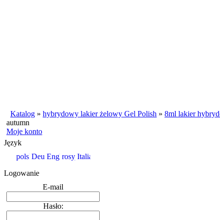
Katalog
»
hybrydowy lakier żelowy Gel Polish
»
8ml lakier hybry
autumn
Moje konto
Język
Logowanie
E-mail
Hasło: