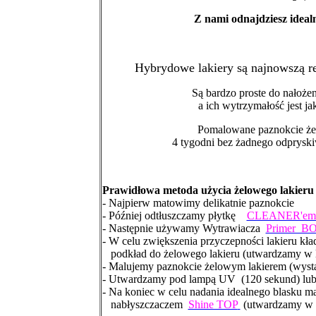
Z nami odnajdziesz ideal
Hybrydowe lakiery są najnowszą r
Są bardzo proste do nałoże
a ich wytrzymałość jest j
Pomalowane paznokcie żel
4 tygodni bez żadnego odprysk
Prawidłowa metoda użycia żelowego lakieru 
- Najpierw matowimy delikatnie paznokcie
- Później odtłuszczamy płytkę
CLEANER'e
- Następnie używamy Wytrawiacza
Primer 
- W celu zwiększenia przyczepności lakieru k
podkład do żelowego lakieru (utwardzamy w 
- Malujemy paznokcie żelowym lakierem (wyst
- Utwardzamy pod lampą UV (120 sekund) lu
- Na koniec w celu nadania idealnego blasku 
nabłyszczaczem
Shine TOP
(utwardzamy w 