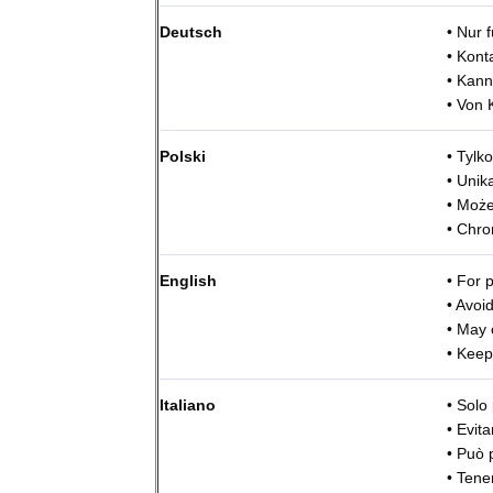
Deutsch
• Nur 
• Kont
• Kann
• Von 
Polski
• Tylk
• Unik
• Może
• Chro
English
• For 
• Avoid
• May 
• Keep
Italiano
• Solo
• Evita
• Può 
• Tene