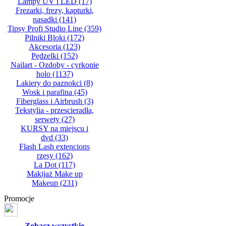
Lampy UV i LED
(17)
Frezarki, frezy, kapturki,
nasadki
(141)
Tipsy Profi Studio Line
(359)
Pilniki Bloki
(172)
Akcesoria
(123)
Pędzelki
(152)
Nailart - Ozdoby - cyrkonie
holo
(1137)
Lakiery do paznokci
(8)
Wosk i parafina
(45)
Fiberglass i Airbrush
(3)
Tekstylia - przescieradła,
serwety
(27)
KURSY na miejscu i
dvd
(33)
Flash Lash extencions
rzęsy
(162)
La Dot
(117)
Makijaż Make up
Makeup
(231)
Promocje
Zobacz wszystkie