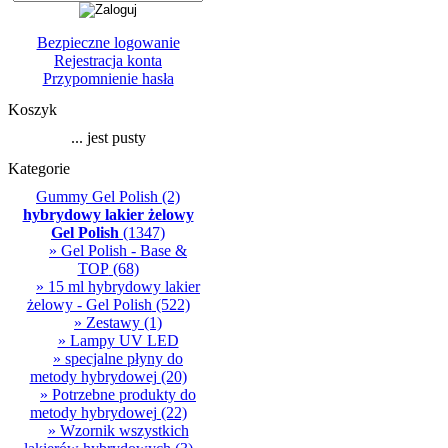
Bezpieczne logowanie
Rejestracja konta
Przypomnienie hasła
Koszyk
... jest pusty
Kategorie
Gummy Gel Polish
(2)
hybrydowy lakier żelowy
Gel Polish
(1347)
» Gel Polish - Base &
TOP
(68)
» 15 ml hybrydowy lakier
żelowy - Gel Polish
(522)
» Zestawy
(1)
» Lampy UV LED
» specjalne płyny do
metody hybrydowej
(20)
» Potrzebne produkty do
metody hybrydowej
(22)
» Wzornik wszystkich