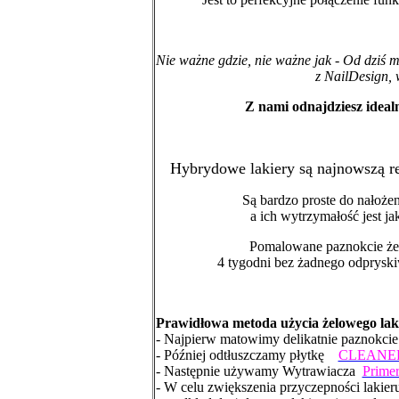
Nie ważne gdzie, nie ważne jak - Od dziś m
z NailDesign, 
Z nami odnajdziesz ideal
Hybrydowe lakiery są najnowszą r
Są bardzo proste do nałoże
a ich wytrzymałość jest j
Pomalowane paznokcie żel
4 tygodni bez żadnego odprysk
Prawidłowa metoda użycia żelowego laki
- Najpierw matowimy delikatnie paznokci
- Później odtłuszczamy płytkę
CLEANE
- Następnie używamy Wytrawiacza
Prim
- W celu zwiększenia przyczepności lakie