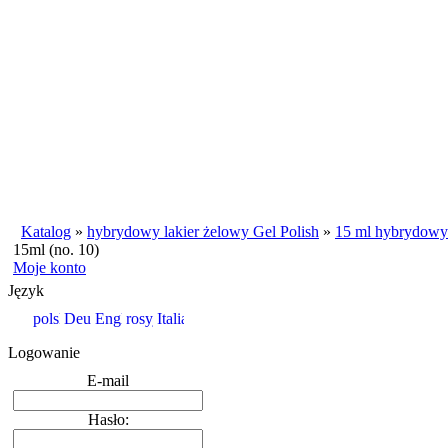
Katalog
»
hybrydowy lakier żelowy Gel Polish
»
15 ml hybrydowy 
15ml (no. 10)
Moje konto
Język
Logowanie
E-mail
Hasło: