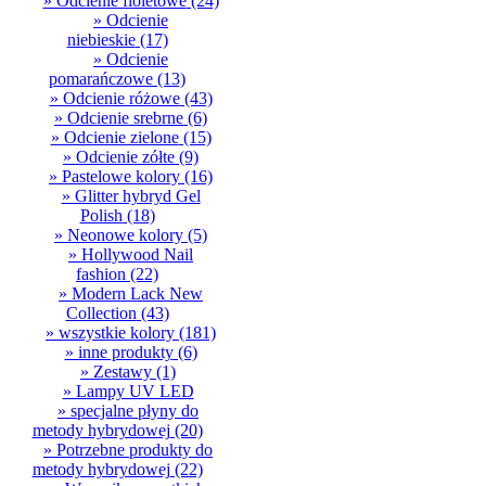
» Odcienie fioletowe
(24)
» Odcienie
niebieskie
(17)
» Odcienie
pomarańczowe
(13)
» Odcienie różowe
(43)
» Odcienie srebrne
(6)
» Odcienie zielone
(15)
» Odcienie zółte
(9)
» Pastelowe kolory
(16)
» Glitter hybryd Gel
Polish
(18)
» Neonowe kolory
(5)
» Hollywood Nail
fashion
(22)
» Modern Lack New
Collection
(43)
» wszystkie kolory
(181)
» inne produkty
(6)
» Zestawy
(1)
» Lampy UV LED
» specjalne płyny do
metody hybrydowej
(20)
» Potrzebne produkty do
metody hybrydowej
(22)