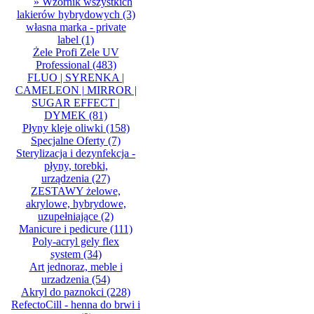
» Wzornik wszystkich
lakierów hybrydowych
(3)
własna marka - private
label
(1)
Żele Profi Zele UV
Professional
(483)
FLUO | SYRENKA |
CAMELEON | MIRROR |
SUGAR EFFECT |
DYMEK
(81)
Płyny kleje oliwki
(158)
Specjalne Oferty
(7)
Sterylizacja i dezynfekcja -
płyny, torebki,
urządzenia
(27)
ZESTAWY żelowe,
akrylowe, hybrydowe,
uzupełniające
(2)
Manicure i pedicure
(111)
Poly-acryl gely flex
system
(34)
Art jednoraz, meble i
urzadzenia
(54)
Akryl do paznokci
(228)
RefectoCill - henna do brwi i