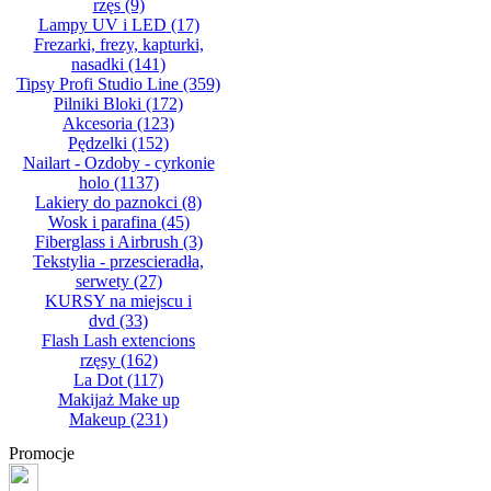
rzęs
(9)
Lampy UV i LED
(17)
Frezarki, frezy, kapturki,
nasadki
(141)
Tipsy Profi Studio Line
(359)
Pilniki Bloki
(172)
Akcesoria
(123)
Pędzelki
(152)
Nailart - Ozdoby - cyrkonie
holo
(1137)
Lakiery do paznokci
(8)
Wosk i parafina
(45)
Fiberglass i Airbrush
(3)
Tekstylia - przescieradła,
serwety
(27)
KURSY na miejscu i
dvd
(33)
Flash Lash extencions
rzęsy
(162)
La Dot
(117)
Makijaż Make up
Makeup
(231)
Promocje