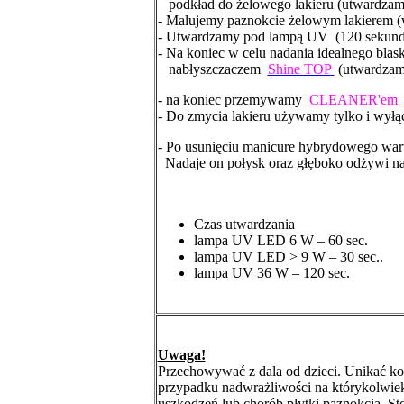
podkład do żelowego lakieru (utwardza
- Malujemy paznokcie żelowym lakierem (
- Utwardzamy pod lampą UV (120 sekund
- Na koniec w celu nadania idealnego bla
nabłyszczaczem
Shine TOP
(utwardzam
- na koniec przemywamy
CLEANER'em
- Do zmycia lakieru używamy tylko i wył
- Po usunięciu manicure hybrydowego w
Nadaje on połysk oraz głęboko odżywi nat
Czas utwardzania
lampa UV LED 6 W – 60 sec.
lampa UV LED > 9 W – 30 sec..
lampa UV 36 W – 120 sec.
Uwaga!
Przechowywać z dala od dzieci. Unikać ko
przypadku nadwrażliwości na którykolwie
uszkodzeń lub chorób płytki paznokcia. S