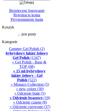
Bezpieczne logowanie
Rejestracja konta
Przypomnienie hasła
Koszyk
... jest pusty
Kategorie
Gummy Gel Polish
(2)
hybrydowy lakier żelowy
Gel Polish
(1347)
» Gel Polish - Base &
TOP
(68)
» 15 ml hybrydowy
lakier żelowy - Gel
Polish
(522)
» Monaco Collection
(5)
» new colors
(30)
» Odcienie białe
(5)
» Odcienie brązowe
(19)
» Odcienie czarne
(8)
» Odcienie czerwone
(37)