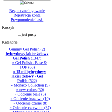
Bezpieczne logowanie
Rejestracja konta
Przypomnienie hasła
Koszyk
... jest pusty
Kategorie
Gummy Gel Polish
(2)
hybrydowy lakier żelowy
Gel Polish
(1347)
» Gel Polish - Base &
TOP
(68)
» 15 ml hybrydowy
lakier żelowy - Gel
Polish
(522)
» Monaco Collection
(5)
» new colors
(30)
» Odcienie białe
(5)
» Odcienie brązowe
(19)
» Odcienie czarne
(8)
» Odcienie czerwone
(37)