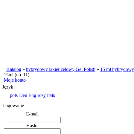
Katalog
»
hybrydowy lakier żelowy Gel Polish
»
15 ml hybrydowy 
15ml (no. 11)
Moje konto
Język
Logowanie
E-mail
Hasło: