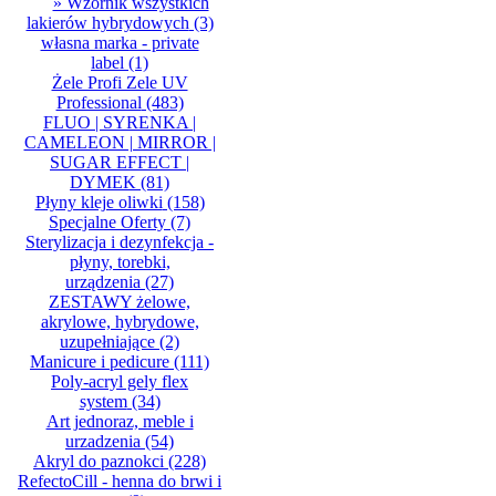
» Wzornik wszystkich
lakierów hybrydowych
(3)
własna marka - private
label
(1)
Żele Profi Zele UV
Professional
(483)
FLUO | SYRENKA |
CAMELEON | MIRROR |
SUGAR EFFECT |
DYMEK
(81)
Płyny kleje oliwki
(158)
Specjalne Oferty
(7)
Sterylizacja i dezynfekcja -
płyny, torebki,
urządzenia
(27)
ZESTAWY żelowe,
akrylowe, hybrydowe,
uzupełniające
(2)
Manicure i pedicure
(111)
Poly-acryl gely flex
system
(34)
Art jednoraz, meble i
urzadzenia
(54)
Akryl do paznokci
(228)
RefectoCill - henna do brwi i