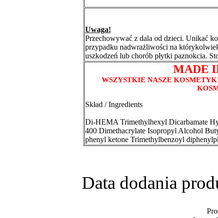
Uwaga!
Przechowywać z dala od dzieci. Unikać ko
przypadku nadwrażliwości na którykolwie
uszkodzeń lub chorób płytki paznokcia. S
MADE 
WSZYSTKIE NASZE KOSMETYK
KOS
Skład / Ingredients
Di-HEMA Trimethylhexyl Dicarbamate Hyd
400 Dimethacrylate Isopropyl Alcohol But
phenyl ketone Trimethylbenzoyl diphenylp
Data dodania prod
Pro