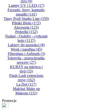
rzęs
(9)
Lampy UV i LED
(17)
Frezarki, frezy, kapturki,
nasadki
(141)
Tipsy Profi Studio Line
(359)
Pilniki Bloki
(172)
Akcesoria
(123)
Pędzelki
(152)
Nailart - Ozdoby - cyrkonie
holo
(1137)
Lakiery do paznokci
(8)
Wosk i parafina
(45)
Fiberglass i Airbrush
(3)
Tekstylia - przescieradła,
serwety
(27)
KURSY na miejscu i
dvd
(33)
Flash Lash extencions
rzęsy
(162)
La Dot
(117)
Makijaż Make up
Makeup
(231)
Promocje