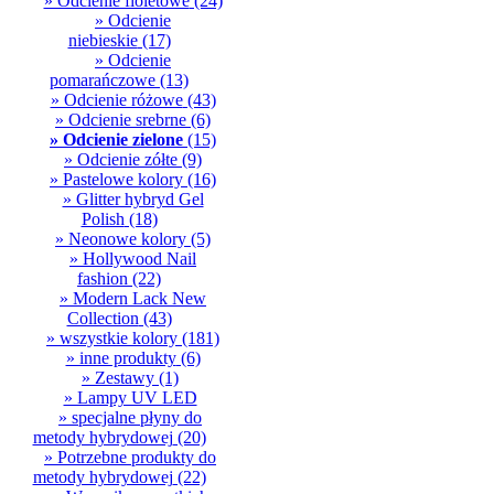
» Odcienie fioletowe
(24)
» Odcienie
niebieskie
(17)
» Odcienie
pomarańczowe
(13)
» Odcienie różowe
(43)
» Odcienie srebrne
(6)
» Odcienie zielone
(15)
» Odcienie zółte
(9)
» Pastelowe kolory
(16)
» Glitter hybryd Gel
Polish
(18)
» Neonowe kolory
(5)
» Hollywood Nail
fashion
(22)
» Modern Lack New
Collection
(43)
» wszystkie kolory
(181)
» inne produkty
(6)
» Zestawy
(1)
» Lampy UV LED
» specjalne płyny do
metody hybrydowej
(20)
» Potrzebne produkty do
metody hybrydowej
(22)