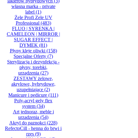
lakierów hybrydowych
(3)
własna marka - private
label
(1)
Żele Profi Zele UV
Professional
(483)
FLUO | SYRENKA |
CAMELEON | MIRROR |
SUGAR EFFECT |
DYMEK
(81)
Płyny kleje oliwki
(158)
Specjalne Oferty
(7)
Sterylizacja i dezynfekcja -
płyny, torebki,
urządzenia
(27)
ZESTAWY żelowe,
akrylowe, hybrydowe,
uzupełniające
(2)
Manicure i pedicure
(111)
Poly-acryl gely flex
system
(34)
Art jednoraz, meble i
urzadzenia
(54)
Akryl do paznokci
(228)
RefectoCill - henna do brwi i
rzęs
(9)