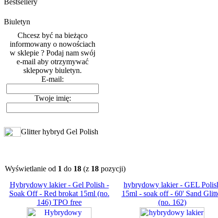
Bestsellery
Biuletyn
Chcesz być na bieżąco
informowany o nowościach
w sklepie ? Podaj nam swój
e-mail aby otrzymywać
sklepowy biuletyn.
E-mail:
Twoje imię:
Glitter hybryd Gel Polish
Wyświetlanie od
1
do
18
(z
18
pozycji)
Hybrydowy lakier - Gel Polish -
hybrydowy lakier - GEL Polis
Soak Off - Red brokat 15ml (no.
15ml - soak off - 60' Sand Glitt
146) TPO free
(no. 162)