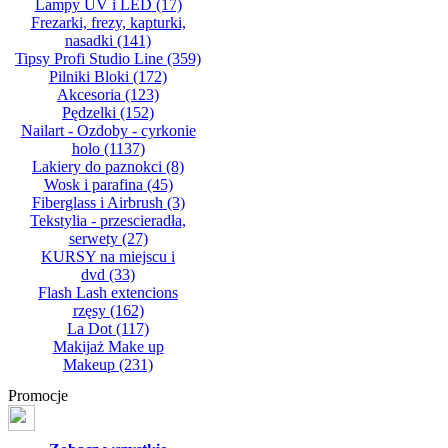
Lampy UV i LED
(17)
Frezarki, frezy, kapturki,
nasadki
(141)
Tipsy Profi Studio Line
(359)
Pilniki Bloki
(172)
Akcesoria
(123)
Pędzelki
(152)
Nailart - Ozdoby - cyrkonie
holo
(1137)
Lakiery do paznokci
(8)
Wosk i parafina
(45)
Fiberglass i Airbrush
(3)
Tekstylia - przescieradła,
serwety
(27)
KURSY na miejscu i
dvd
(33)
Flash Lash extencions
rzęsy
(162)
La Dot
(117)
Makijaż Make up
Makeup
(231)
Promocje