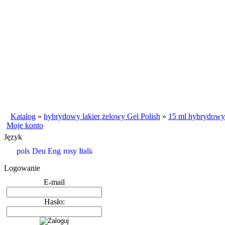
Katalog
»
hybrydowy lakier żelowy Gel Polish
»
15 ml hybrydowy 
Moje konto
Język
Logowanie
E-mail
Hasło: