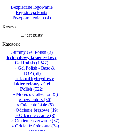
Bezpieczne logowanie
Rejestracja konta
Przypomnienie hasła
Koszyk
... jest pusty
Kategorie
Gummy Gel Polish
(2)
hybrydowy lakier żelowy
Gel Polish
(1347)
» Gel Polish - Base &
TOP
(68)
» 15 ml hybrydowy
lakier żelowy - Gel
Polish
(522)
» Monaco Collection
(5)
» new colors
(30)
» Odcienie białe
(5)
» Odcienie brązowe
(19)
» Odcienie czarne
(8)
» Odcienie czerwone
(37)
» Odcienie fioletowe
(24)