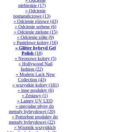
» Odcienie
niebieskie
(17)
» Odcienie
pomarańczowe
(13)
» Odcienie różowe
(43)
» Odcienie srebrne
(6)
» Odcienie zielone
(15)
» Odcienie zółte
(9)
» Pastelowe kolory
(16)
» Glitter hybryd Gel
Polish
(18)
» Neonowe kolory
(5)
» Hollywood Nail
fashion
(22)
» Modern Lack New
Collection
(43)
» wszystkie kolory
(181)
» inne produkty
(6)
» Zestawy
(1)
» Lampy UV LED
» specjalne płyny do
metody hybrydowej
(20)
» Potrzebne produkty do
metody hybrydowej
(22)
» Wzornik wszystkich