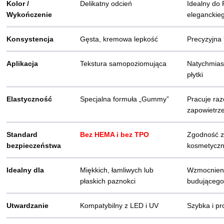
Kolor /
Delikatny odcień
Idealny do
Wykończenie
eleganckie
Konsystencja
Gęsta, kremowa lepkość
Precyzyjna 
Aplikacja
Tekstura samopoziomująca
Natychmiast
płytki
Elastyczność
Specjalna formuła „Gummy”
Pracuje ra
zapowietrz
Standard
Bez HEMA i bez TPO
Zgodność z
bezpieczeństwa
kosmetycz
Idealny dla
Miękkich, łamliwych lub
Wzmocnieni
płaskich paznokci
budującego
Utwardzanie
Kompatybilny z LED i UV
Szybka i pr