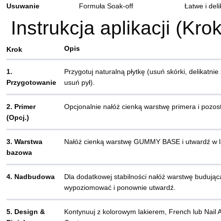
Usuwanie
Formuła Soak-off
Łatwe i del
Instrukcja aplikacji (Kro
Opis
Krok
1.
Przygotuj naturalną płytkę (usuń skórki, delikatni
Przygotowanie
usuń pył).
2. Primer
Opcjonalnie nałóż cienką warstwę primera i pozos
(Opcj.)
3. Warstwa
Nałóż cienką warstwę GUMMY BASE i utwardź w l
bazowa
4. Nadbudowa
Dla dodatkowej stabilności nałóż warstwę budującą
wypoziomować i ponownie utwardź.
5. Design &
Kontynuuj z kolorowym lakierem, French lub Nail A