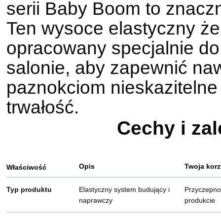
serii Baby Boom to znaczn
Ten wysoce elastyczny żel
opracowany specjalnie do
salonie, aby zapewnić na
paznokciom nieskaziteln
trwałość.
Cechy i zal
Opis
Twoja kor
Właściwość
Typ produktu
Elastyczny system budujący i
Przyczepnoś
naprawczy
produkcie