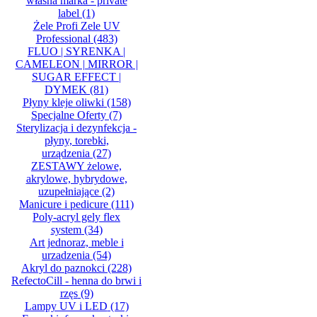
własna marka - private
label
(1)
Żele Profi Zele UV
Professional
(483)
FLUO | SYRENKA |
CAMELEON | MIRROR |
SUGAR EFFECT |
DYMEK
(81)
Płyny kleje oliwki
(158)
Specjalne Oferty
(7)
Sterylizacja i dezynfekcja -
płyny, torebki,
urządzenia
(27)
ZESTAWY żelowe,
akrylowe, hybrydowe,
uzupełniające
(2)
Manicure i pedicure
(111)
Poly-acryl gely flex
system
(34)
Art jednoraz, meble i
urzadzenia
(54)
Akryl do paznokci
(228)
RefectoCill - henna do brwi i
rzęs
(9)
Lampy UV i LED
(17)