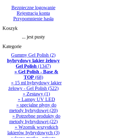
Bezpieczne logowanie
Rejestracja konta
Przypomnienie hasła
Koszyk
... jest pusty
Kategorie
Gummy Gel Polish
(2)
hybrydowy lakier żelowy
Gel Polish
(1347)
» Gel Polish - Base &
TOP
(68)
» 15 ml hybrydowy lakier
żelowy - Gel Polish
(522)
» Zestawy
(1)
» Lampy UV LED
» specjalne płyny do
metody hybrydowej
(20)
» Potrzebne produkty do
metody hybrydowej
(22)
» Wzornik wszystkich
lakierów hybrydowych
(3)