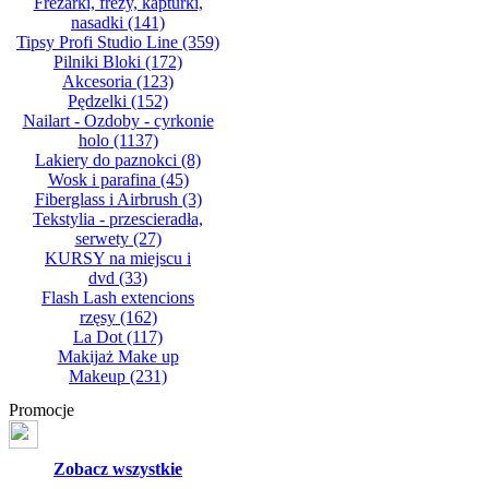
Frezarki, frezy, kapturki,
nasadki
(141)
Tipsy Profi Studio Line
(359)
Pilniki Bloki
(172)
Akcesoria
(123)
Pędzelki
(152)
Nailart - Ozdoby - cyrkonie
holo
(1137)
Lakiery do paznokci
(8)
Wosk i parafina
(45)
Fiberglass i Airbrush
(3)
Tekstylia - przescieradła,
serwety
(27)
KURSY na miejscu i
dvd
(33)
Flash Lash extencions
rzęsy
(162)
La Dot
(117)
Makijaż Make up
Makeup
(231)
Promocje
Zobacz wszystkie