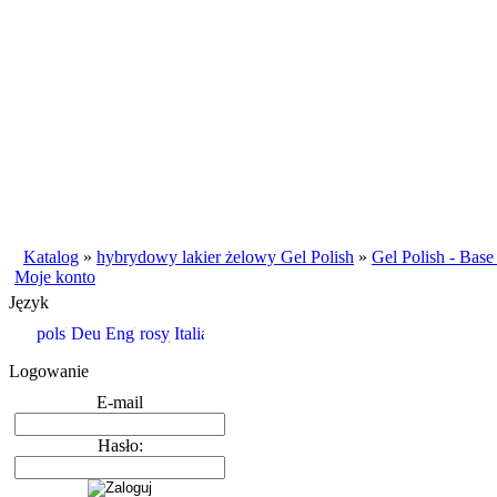
Katalog
»
hybrydowy lakier żelowy Gel Polish
»
Gel Polish - Bas
Moje konto
Język
Logowanie
E-mail
Hasło: