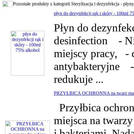
Pozostałe produkty z kategorii Sterylizacja i dezynfekcja - płyny
płyn do dezynfekcji rąk i skóry - 100ml 7
Płyn do dezynfek
desinfection - 
miejscy pracy, - 
antybakteryjne -
redukuje ...
PRZYŁBICA OCHRONNA na twarz ma
Przyłbica ochron
miejsca na twarzy
i bakteriami. Nad