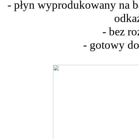
- płyn wyprodukowany na ba
odkaż
- bez r
- gotowy do