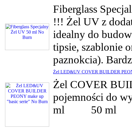
Fiberglass Spec
!!! Żel UV z doda
idealny do budow
tipsie, szablonie 
paznokcia). Bardz
Żel LED&UV COVER BUILDER PEONY ma
Żel COVER BUIL
pojemności d
ml 50 ml