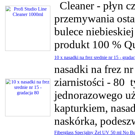
Cleaner - płyn cz
przemywania osta
bulece niebieskie
produkt 100 % Qu
10 x nasadki na frez srednie nr 15 - gradac
nasadki na frez nr
ziarnistości - 80 
jednorazowego uż
kapturkiem, nasa
naskórka, podeszw
Fiberglass Specjalny Żel UV 50 ml No B