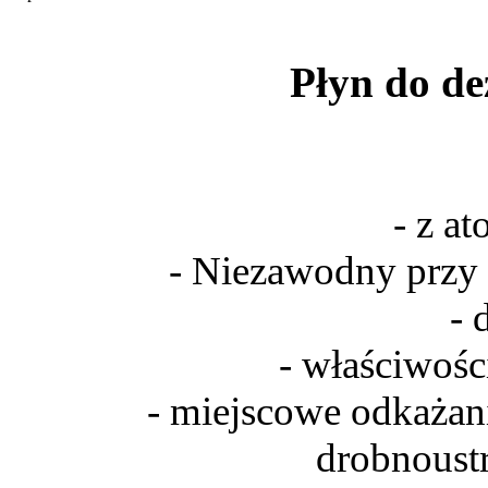
Płyn do de
- z a
- Niezawodny przy 
- 
- właściwośc
- miejscowe odkażani
drobnoust