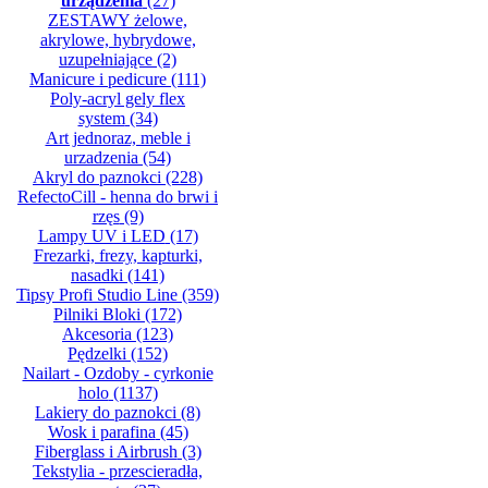
urządzenia
(27)
ZESTAWY żelowe,
akrylowe, hybrydowe,
uzupełniające
(2)
Manicure i pedicure
(111)
Poly-acryl gely flex
system
(34)
Art jednoraz, meble i
urzadzenia
(54)
Akryl do paznokci
(228)
RefectoCill - henna do brwi i
rzęs
(9)
Lampy UV i LED
(17)
Frezarki, frezy, kapturki,
nasadki
(141)
Tipsy Profi Studio Line
(359)
Pilniki Bloki
(172)
Akcesoria
(123)
Pędzelki
(152)
Nailart - Ozdoby - cyrkonie
holo
(1137)
Lakiery do paznokci
(8)
Wosk i parafina
(45)
Fiberglass i Airbrush
(3)
Tekstylia - przescieradła,