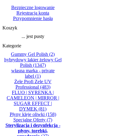
Bezpieczne logowanie
Rejestracja konta
Przypomnienie hasła
Koszyk
... jest pusty
Kategorie
Gummy Gel Polish
(2)
hybrydowy lakier żelowy Gel
Polish
(1347)
własna marka - private
label
(1)
Żele Profi Zele UV
Professional
(483)
FLUO | SYRENKA |
CAMELEON | MIRROR |
SUGAR EFFECT |
DYMEK
(81)
Płyny kleje oliwki
(158)
Specjalne Oferty
(7)
Sterylizacja i dezynfekcja -
płyny, torebki,