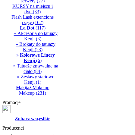
serwety
(27)
KURSY na miejscu i
dvd
(33)
Flash Lash extencions
rzęsy
(162)
La Dot
(117)
» Akcesoria do tatuaży
Kenji
(3)
» Brokaty do tatuaży
Kenji
(23)
» Kolorowe Linery
Kenji
(6)
» Tatuaże zmywalne na
ciało
(84)
» Zestawy startowe
Kenji
(1)
Makijaż Make up
Makeup
(231)
Promocje
Zobacz wszystkie
Producenci