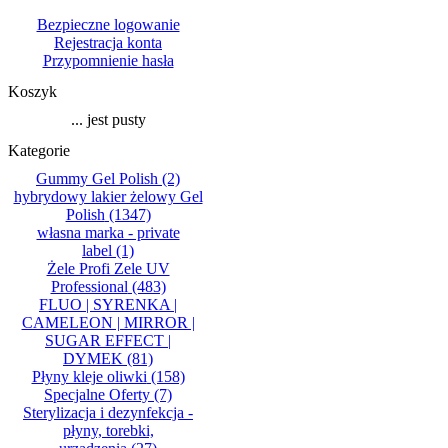
Bezpieczne logowanie
Rejestracja konta
Przypomnienie hasła
Koszyk
... jest pusty
Kategorie
Gummy Gel Polish
(2)
hybrydowy lakier żelowy Gel
Polish
(1347)
własna marka - private
label
(1)
Żele Profi Zele UV
Professional
(483)
FLUO | SYRENKA |
CAMELEON | MIRROR |
SUGAR EFFECT |
DYMEK
(81)
Płyny kleje oliwki
(158)
Specjalne Oferty
(7)
Sterylizacja i dezynfekcja -
płyny, torebki,