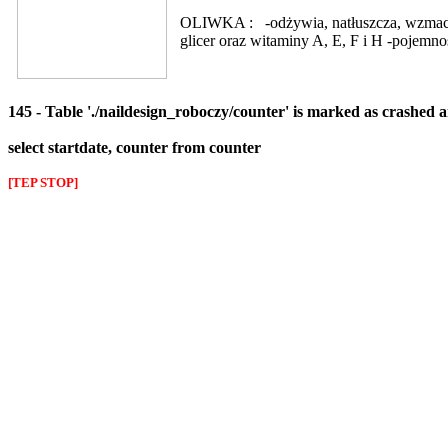
OLIWKA : -odżywia, natłuszcza, wzmacnia
glicer oraz witaminy A, E, F i H -pojemn
145 - Table './naildesign_roboczy/counter' is marked as crashed 
select startdate, counter from counter
[TEP STOP]