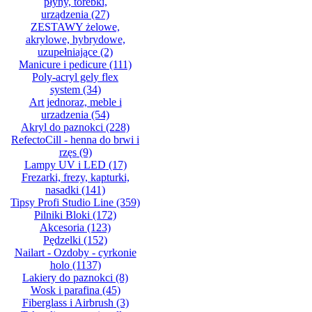
płyny, torebki,
urządzenia
(27)
ZESTAWY żelowe,
akrylowe, hybrydowe,
uzupełniające
(2)
Manicure i pedicure
(111)
Poly-acryl gely flex
system
(34)
Art jednoraz, meble i
urzadzenia
(54)
Akryl do paznokci
(228)
RefectoCill - henna do brwi i
rzęs
(9)
Lampy UV i LED
(17)
Frezarki, frezy, kapturki,
nasadki
(141)
Tipsy Profi Studio Line
(359)
Pilniki Bloki
(172)
Akcesoria
(123)
Pędzelki
(152)
Nailart - Ozdoby - cyrkonie
holo
(1137)
Lakiery do paznokci
(8)
Wosk i parafina
(45)
Fiberglass i Airbrush
(3)