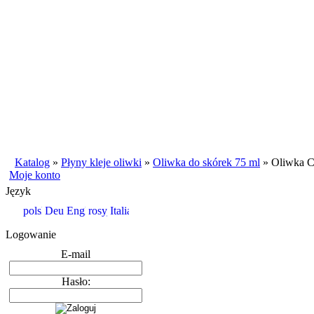
Katalog
»
Płyny kleje oliwki
»
Oliwka do skórek 75 ml
»
Oliwka C
Moje konto
Język
Logowanie
E-mail
Hasło: