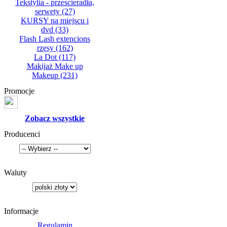
Tekstylia - przescieradła,
serwety
(27)
KURSY na miejscu i
dvd
(33)
Flash Lash extencions
rzęsy
(162)
La Dot
(117)
Makijaż Make up
Makeup
(231)
Promocje
Zobacz wszystkie
Producenci
Waluty
Informacje
Regulamin