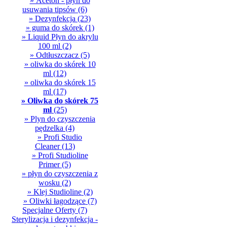
» Aceton - płyn do
usuwania tipsów
(6)
» Dezynfekcja
(23)
» guma do skórek
(1)
» Liquid Płyn do akrylu
100 ml
(2)
» Odtłuszczacz
(5)
» oliwka do skórek 10
ml
(12)
» oliwka do skórek 15
ml
(17)
» Oliwka do skórek 75
ml
(25)
» Plyn do czyszczenia
pędzelka
(4)
» Profi Studio
Cleaner
(13)
» Profi Studioline
Primer
(5)
» płyn do czyszczenia z
wosku
(2)
» Klej Studioline
(2)
» Oliwki łagodzące
(7)
Specjalne Oferty
(7)
Sterylizacja i dezynfekcja -