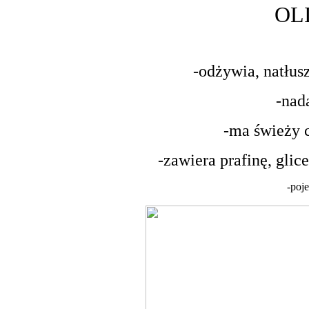
OL
-odżywia, natłus
-nad
-ma świeży 
-zawiera prafinę, glic
-poj