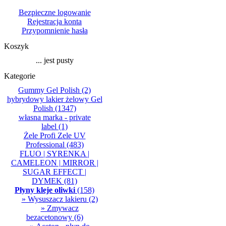
Bezpieczne logowanie
Rejestracja konta
Przypomnienie hasła
Koszyk
... jest pusty
Kategorie
Gummy Gel Polish
(2)
hybrydowy lakier żelowy Gel
Polish
(1347)
własna marka - private
label
(1)
Żele Profi Zele UV
Professional
(483)
FLUO | SYRENKA |
CAMELEON | MIRROR |
SUGAR EFFECT |
DYMEK
(81)
Płyny kleje oliwki
(158)
» Wysuszacz lakieru
(2)
» Zmywacz
bezacetonowy
(6)