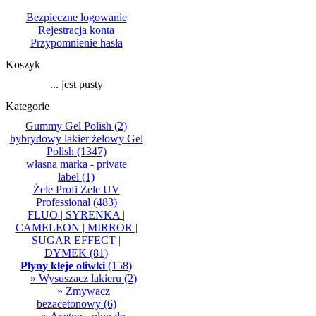
Bezpieczne logowanie
Rejestracja konta
Przypomnienie hasła
Koszyk
... jest pusty
Kategorie
Gummy Gel Polish
(2)
hybrydowy lakier żelowy Gel
Polish
(1347)
własna marka - private
label
(1)
Żele Profi Zele UV
Professional
(483)
FLUO | SYRENKA |
CAMELEON | MIRROR |
SUGAR EFFECT |
DYMEK
(81)
Płyny kleje oliwki
(158)
» Wysuszacz lakieru
(2)
» Zmywacz
bezacetonowy
(6)