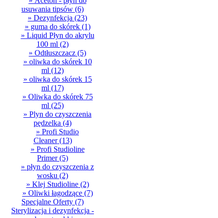
» Aceton - płyn do
usuwania tipsów
(6)
» Dezynfekcja
(23)
» guma do skórek
(1)
» Liquid Płyn do akrylu
100 ml
(2)
» Odtłuszczacz
(5)
» oliwka do skórek 10
ml
(12)
» oliwka do skórek 15
ml
(17)
» Oliwka do skórek 75
ml
(25)
» Plyn do czyszczenia
pędzelka
(4)
» Profi Studio
Cleaner
(13)
» Profi Studioline
Primer
(5)
» płyn do czyszczenia z
wosku
(2)
» Klej Studioline
(2)
» Oliwki łagodzące
(7)
Specjalne Oferty
(7)
Sterylizacja i dezynfekcja -