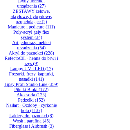
płyny, torebki,
urządzenia
(27)
ZESTAWY żelowe,
akrylowe, hybrydowe,
uzupełniające
(2)
Manicure i pedicure
(111)
Poly-acryl gely flex
system
(34)
Art jednoraz, meble i
urzadzenia
(54)
Akryl do paznokci
(228)
RefectoCill - henna do brwi i
rzęs
(9)
Lampy UV i LED
(17)
Frezarki, frezy, kapturki,
nasadki
(141)
Tipsy Profi Studio Line
(359)
Pilniki Bloki
(172)
Akcesoria
(123)
Pędzelki
(152)
Nailart - Ozdoby - cyrkonie
holo
(1137)
Lakiery do paznokci
(8)
Wosk i parafina
(45)
Fiberglass i Airbrush
(3)