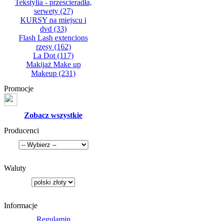
Tekstylia - przescieradła,
serwety
(27)
KURSY na miejscu i
dvd
(33)
Flash Lash extencions
rzęsy
(162)
La Dot
(117)
Makijaż Make up
Makeup
(231)
Promocje
Zobacz wszystkie
Producenci
Waluty
Informacje
Regulamin