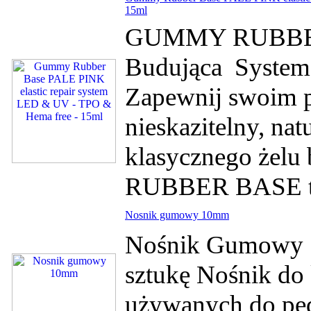
15ml
GUMMY RUBBER 
Budująca System
Zapewnij swoim p
nieskazitelny, na
klasycznego żel
RUBBER BASE to
Nosnik gumowy 10mm
Nośnik Gumowy 1
sztukę Nośnik do
używanych do pedi