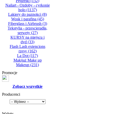
Pędzelki
(152)
Nailart - Ozdoby - cyrkonie
holo
(1137)
Lakiery do paznokci
(8)
Wosk i parafina
(45)
Fiberglass i Airbrush
(3)
Tekstylia - przescieradła,
serwety
(27)
KURSY na miejscu i
dvd
(33)
Flash Lash extencions
rzęsy
(162)
La Dot
(117)
Makijaż Make up
Makeup
(231)
Promocje
Zobacz wszystkie
Producenci
Waluty