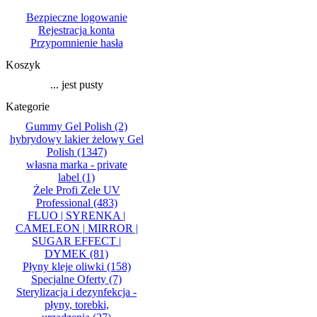
Bezpieczne logowanie
Rejestracja konta
Przypomnienie hasła
Koszyk
... jest pusty
Kategorie
Gummy Gel Polish
(2)
hybrydowy lakier żelowy Gel
Polish
(1347)
własna marka - private
label
(1)
Żele Profi Zele UV
Professional
(483)
FLUO | SYRENKA |
CAMELEON | MIRROR |
SUGAR EFFECT |
DYMEK
(81)
Płyny kleje oliwki
(158)
Specjalne Oferty
(7)
Sterylizacja i dezynfekcja -
płyny, torebki,