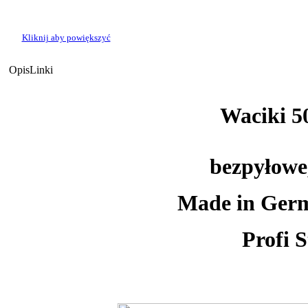
Kliknij aby powiększyć
Opis
Linki
Waciki 50
bezpyłowe
Made in Germ
Profi 