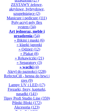
urządzenia
(27)
ZESTAWY żelowe,
akrylowe, hybrydowe,
uzupełniające
(2)
Manicure i pedicure
(111)
Poly-acryl gely flex
system
(34)
Art jednoraz, meble i
urzadzenia
(54)
» Bikini i maski
(6)
» klapki japonki
» Odzież
(12)
» Plakat
(8)
» Rekawiczki
(21)
» Separatory
(3)
» waciki
(4)
Akryl do paznokci
(228)
RefectoCill - henna do brwi i
rzęs
(9)
Lampy UV i LED
(17)
Frezarki, frezy, kapturki,
nasadki
(141)
Tipsy Profi Studio Line
(359)
Pilniki Bloki
(172)
Akcesoria
(123)