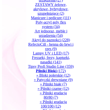
urządzenia
(27)
ZESTAWY żelowe,
akrylowe, hybrydowe,
uzupełniające
(2)
Manicure i pedicure
(111)
Poly-acryl gely flex
system
(34)
Art jednoraz, meble i
urzadzenia
(54)
Akryl do paznokci
(228)
RefectoCill - henna do brwi i
rzęs
(9)
Lampy UV i LED
(17)
Frezarki, frezy, kapturki,
nasadki
(141)
Tipsy Profi Studio Line
(359)
Pilniki Bloki
(172)
» Bloki polerskie
(12)
» Patyczki drewniane
(9)
» Pilniki białe
(7)
» Pilniki czarne
(12)
» Pilniki gradacja
80/80
(7)
» Pilniki gradacja
100/100
(12)