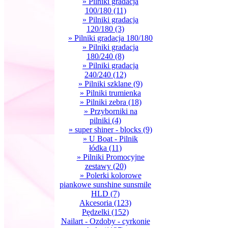
» Pilniki gradacja
100/180
(11)
» Pilniki gradacja
120/180
(3)
» Pilniki gradacja 180/180
» Pilniki gradacja
180/240
(8)
» Pilniki gradacja
240/240
(12)
» Pilniki szklane
(9)
» Pilniki trumienka
» Pilniki zebra
(18)
» Przyborniki na
pilniki
(4)
» super shiner - blocks
(9)
» U Boat - Pilnik
łódka
(11)
» Pilniki Promocyjne
zestawy
(20)
» Polerki kolorowe
piankowe sunshine sunsmile
HLD
(7)
Akcesoria
(123)
Pędzelki
(152)
Nailart - Ozdoby - cyrkonie