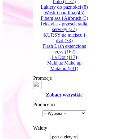
holo
(1137)
Lakiery do paznokci
(8)
Wosk i parafina
(45)
Fiberglass i Airbrush
(3)
Tekstylia - przescieradła,
serwety
(27)
KURSY na miejscu i
dvd
(33)
Flash Lash extencions
rzęsy
(162)
La Dot
(117)
Makijaż Make up
Makeup
(231)
Promocje
Zobacz wszystkie
Producenci
Waluty