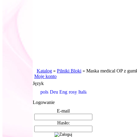
Katalog
»
Pilniki Bloki
»
Maska medical OP z gumka 
Moje konto
Język
Logowanie
E-mail
Hasło: