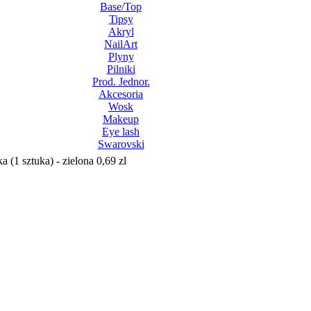
Base/Top
Tipsy
Akryl
NailArt
Plyny
Pilniki
Prod. Jednor.
Akcesoria
Wosk
Makeup
Eye lash
Swarovski
(1 sztuka) - zielona 0,69 zl