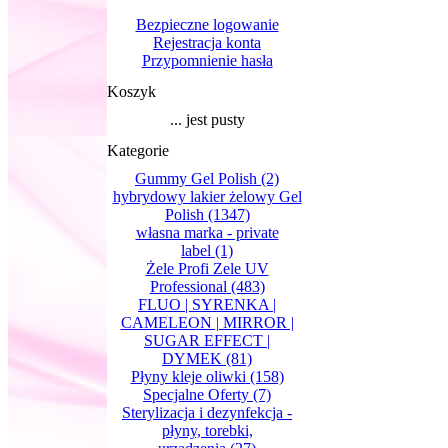
Bezpieczne logowanie
Rejestracja konta
Przypomnienie hasła
Koszyk
... jest pusty
Kategorie
Gummy Gel Polish
(2)
hybrydowy lakier żelowy Gel
Polish
(1347)
własna marka - private
label
(1)
Żele Profi Zele UV
Professional
(483)
FLUO | SYRENKA |
CAMELEON | MIRROR |
SUGAR EFFECT |
DYMEK
(81)
Płyny kleje oliwki
(158)
Specjalne Oferty
(7)
Sterylizacja i dezynfekcja -
płyny, torebki,