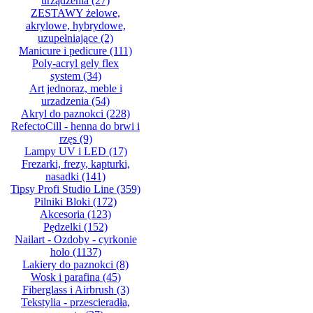
urządzenia
(27)
ZESTAWY żelowe,
akrylowe, hybrydowe,
uzupełniające
(2)
Manicure i pedicure
(111)
Poly-acryl gely flex
system
(34)
Art jednoraz, meble i
urzadzenia
(54)
Akryl do paznokci
(228)
RefectoCill - henna do brwi i
rzęs
(9)
Lampy UV i LED
(17)
Frezarki, frezy, kapturki,
nasadki
(141)
Tipsy Profi Studio Line
(359)
Pilniki Bloki
(172)
Akcesoria
(123)
Pędzelki
(152)
Nailart - Ozdoby - cyrkonie
holo
(1137)
Lakiery do paznokci
(8)
Wosk i parafina
(45)
Fiberglass i Airbrush
(3)
Tekstylia - przescieradła,