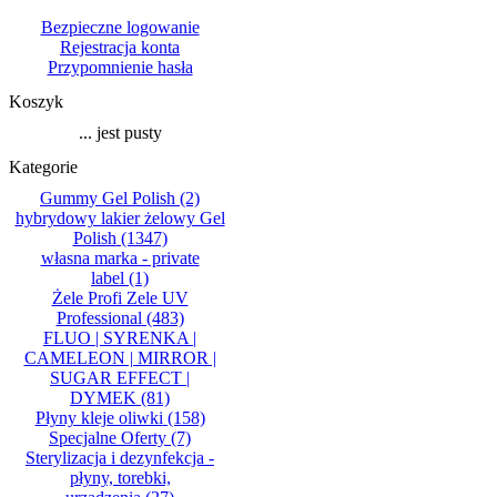
Bezpieczne logowanie
Rejestracja konta
Przypomnienie hasła
Koszyk
... jest pusty
Kategorie
Gummy Gel Polish
(2)
hybrydowy lakier żelowy Gel
Polish
(1347)
własna marka - private
label
(1)
Żele Profi Zele UV
Professional
(483)
FLUO | SYRENKA |
CAMELEON | MIRROR |
SUGAR EFFECT |
DYMEK
(81)
Płyny kleje oliwki
(158)
Specjalne Oferty
(7)
Sterylizacja i dezynfekcja -
płyny, torebki,