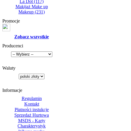
La Dot
(117)
Makijaż Make up
Makeup
(231)
Promocje
Zobacz wszystkie
Producenci
Waluty
Informacje
Regulamin
Kontakt
Płatności instukcje
Sprzedaż Hurtowa
MSDS - Karty
Charakterystyk