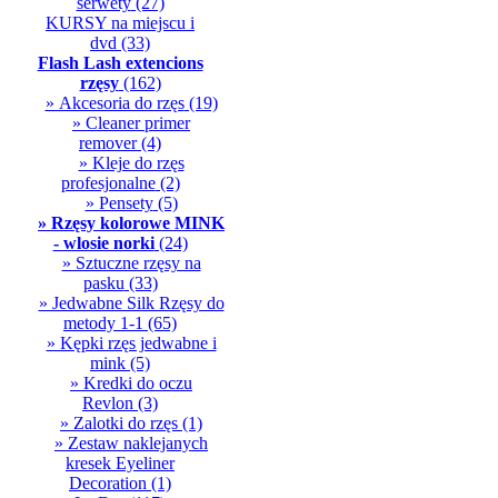
serwety
(27)
KURSY na miejscu i
dvd
(33)
Flash Lash extencions
rzęsy
(162)
» Akcesoria do rzęs
(19)
» Cleaner primer
remover
(4)
» Kleje do rzęs
profesjonalne
(2)
» Pensety
(5)
» Rzęsy kolorowe MINK
- wlosie norki
(24)
» Sztuczne rzęsy na
pasku
(33)
» Jedwabne Silk Rzęsy do
metody 1-1
(65)
» Kępki rzęs jedwabne i
mink
(5)
» Kredki do oczu
Revlon
(3)
» Zalotki do rzęs
(1)
» Zestaw naklejanych
kresek Eyeliner
Decoration
(1)