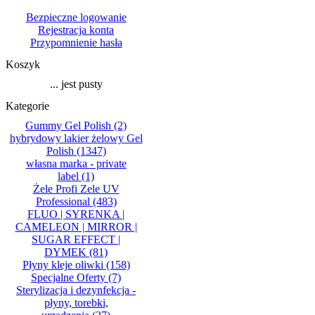
Bezpieczne logowanie
Rejestracja konta
Przypomnienie hasła
Koszyk
... jest pusty
Kategorie
Gummy Gel Polish
(2)
hybrydowy lakier żelowy Gel
Polish
(1347)
własna marka - private
label
(1)
Żele Profi Zele UV
Professional
(483)
FLUO | SYRENKA |
CAMELEON | MIRROR |
SUGAR EFFECT |
DYMEK
(81)
Płyny kleje oliwki
(158)
Specjalne Oferty
(7)
Sterylizacja i dezynfekcja -
płyny, torebki,