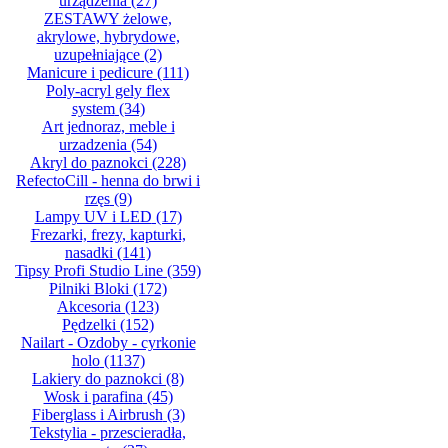
urządzenia
(27)
ZESTAWY żelowe,
akrylowe, hybrydowe,
uzupełniające
(2)
Manicure i pedicure
(111)
Poly-acryl gely flex
system
(34)
Art jednoraz, meble i
urzadzenia
(54)
Akryl do paznokci
(228)
RefectoCill - henna do brwi i
rzęs
(9)
Lampy UV i LED
(17)
Frezarki, frezy, kapturki,
nasadki
(141)
Tipsy Profi Studio Line
(359)
Pilniki Bloki
(172)
Akcesoria
(123)
Pędzelki
(152)
Nailart - Ozdoby - cyrkonie
holo
(1137)
Lakiery do paznokci
(8)
Wosk i parafina
(45)
Fiberglass i Airbrush
(3)
Tekstylia - przescieradła,