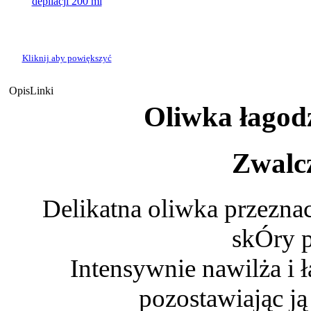
Kliknij aby powiększyć
Opis
Linki
Oliwka łagodz
Zwalcz
Delikatna oliwka przeznac
skÓry p
Intensywnie nawilża i 
pozostawiając ją