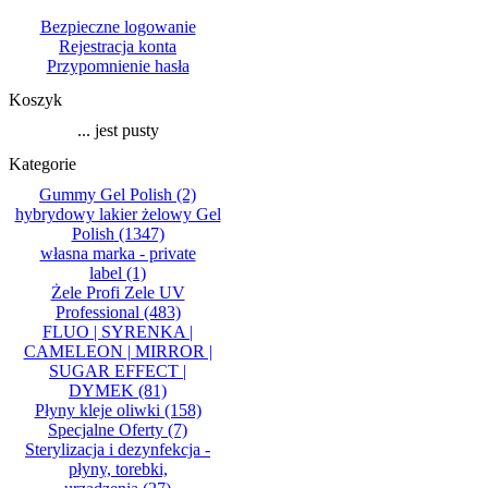
Bezpieczne logowanie
Rejestracja konta
Przypomnienie hasła
Koszyk
... jest pusty
Kategorie
Gummy Gel Polish
(2)
hybrydowy lakier żelowy Gel
Polish
(1347)
własna marka - private
label
(1)
Żele Profi Zele UV
Professional
(483)
FLUO | SYRENKA |
CAMELEON | MIRROR |
SUGAR EFFECT |
DYMEK
(81)
Płyny kleje oliwki
(158)
Specjalne Oferty
(7)
Sterylizacja i dezynfekcja -
płyny, torebki,