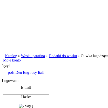
Katalog
»
Wosk i parafina
»
Dodatki do wosku
»
Oliwka łagodząca 
Moje konto
Język
Logowanie
E-mail
Hasło: