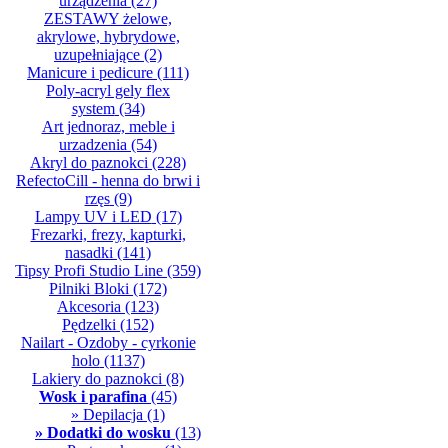
urządzenia
(27)
ZESTAWY żelowe,
akrylowe, hybrydowe,
uzupełniające
(2)
Manicure i pedicure
(111)
Poly-acryl gely flex
system
(34)
Art jednoraz, meble i
urzadzenia
(54)
Akryl do paznokci
(228)
RefectoCill - henna do brwi i
rzęs
(9)
Lampy UV i LED
(17)
Frezarki, frezy, kapturki,
nasadki
(141)
Tipsy Profi Studio Line
(359)
Pilniki Bloki
(172)
Akcesoria
(123)
Pędzelki
(152)
Nailart - Ozdoby - cyrkonie
holo
(1137)
Lakiery do paznokci
(8)
Wosk i parafina
(45)
» Depilacja
(1)
» Dodatki do wosku
(13)