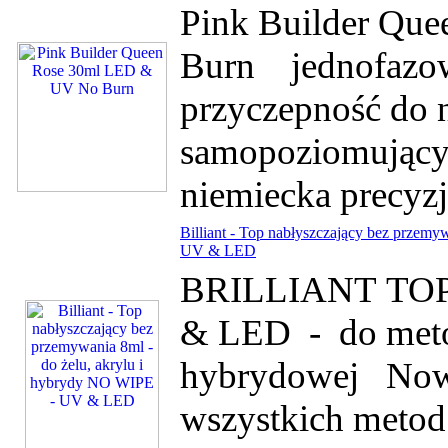
Pink Builder Qu
Burn jednofazow
przyczepność do n
samopoziomując
niemiecka precyzja
Billiant - Top nabłyszczający bez przemy
UV & LED
BRILLIANT TOP- 
& LED - do metod
hybrydowej Nowo
wszystkich metod: