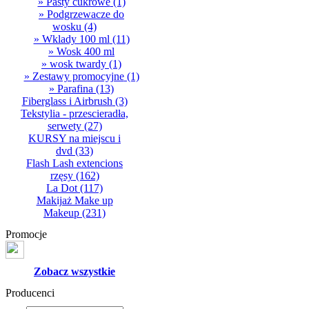
» Pasty cukrowe
(1)
» Podgrzewacze do
wosku
(4)
» Wklady 100 ml
(11)
» Wosk 400 ml
» wosk twardy
(1)
» Zestawy promocyjne
(1)
» Parafina
(13)
Fiberglass i Airbrush
(3)
Tekstylia - przescieradła,
serwety
(27)
KURSY na miejscu i
dvd
(33)
Flash Lash extencions
rzęsy
(162)
La Dot
(117)
Makijaż Make up
Makeup
(231)
Promocje
Zobacz wszystkie
Producenci