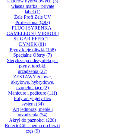
lakierów hybrydowych
(3)
własna marka - private
label
(1)
Żele Profi Zele UV
Professional
(483)
FLUO | SYRENKA |
CAMELEON | MIRROR |
SUGAR EFFECT |
DYMEK
(81)
Płyny kleje oliwki
(158)
Specjalne Oferty
(7)
Sterylizacja i dezynfekcja -
płyny, torebki,
urządzenia
(27)
ZESTAWY żelowe,
akrylowe, hybrydowe,
uzupełniające
(2)
Manicure i pedicure
(111)
Poly-acryl gely flex
system
(34)
Art jednoraz, meble i
urzadzenia
(54)
Akryl do paznokci
(228)
RefectoCill - henna do brwi i
rzęs
(9)