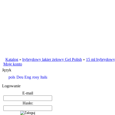
Katalog
»
hybrydowy lakier żelowy Gel Polish
»
15 ml hybrydowy 
Moje konto
Język
Logowanie
E-mail
Hasło: