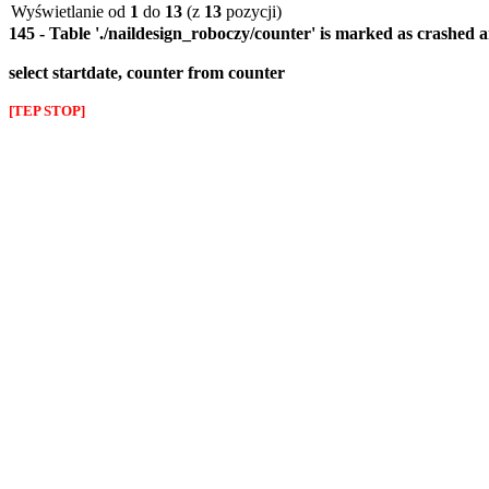
Wyświetlanie od
1
do
13
(z
13
pozycji)
145 - Table './naildesign_roboczy/counter' is marked as crashed 
select startdate, counter from counter
[TEP STOP]