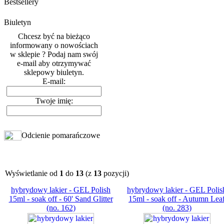
Bestsellery
Biuletyn
Chcesz być na bieżąco
informowany o nowościach
w sklepie ? Podaj nam swój
e-mail aby otrzymywać
sklepowy biuletyn.
E-mail:
Twoje imię:
Odcienie pomarańczowe
Wyświetlanie od
1
do
13
(z
13
pozycji)
hybrydowy lakier - GEL Polish
hybrydowy lakier - GEL Polis
15ml - soak off - 60' Sand Glitter
15ml - soak off - Autumn Lea
(no. 162)
(no. 283)