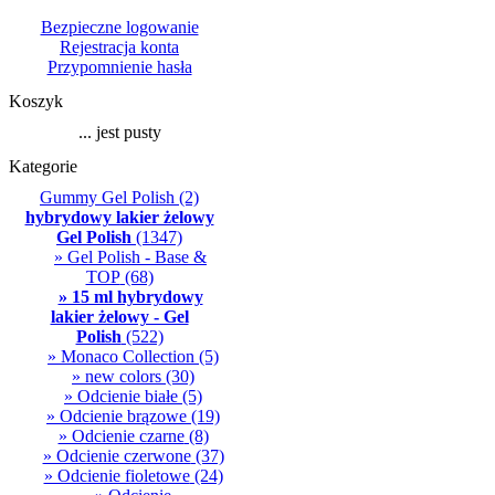
Bezpieczne logowanie
Rejestracja konta
Przypomnienie hasła
Koszyk
... jest pusty
Kategorie
Gummy Gel Polish
(2)
hybrydowy lakier żelowy
Gel Polish
(1347)
» Gel Polish - Base &
TOP
(68)
» 15 ml hybrydowy
lakier żelowy - Gel
Polish
(522)
» Monaco Collection
(5)
» new colors
(30)
» Odcienie białe
(5)
» Odcienie brązowe
(19)
» Odcienie czarne
(8)
» Odcienie czerwone
(37)
» Odcienie fioletowe
(24)