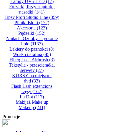
Lampy UV i LED
(17)
Frezarki, frezy, kapturki,
nasadki
(141)
Tipsy Profi Studio Line
(359)
Pilniki Bloki
(172)
Akcesoria
(123)
Pędzelki
(152)
Nailart - Ozdoby - cyrkonie
holo
(1137)
Lakiery do paznokci
(8)
Wosk i parafina
(45)
Fiberglass i Airbrush
(3)
Tekstylia - przescieradła,
serwety
(27)
KURSY na miejscu i
dvd
(33)
Flash Lash extencions
rzęsy
(162)
La Dot
(117)
Makijaż Make up
Makeup
(231)
Promocje