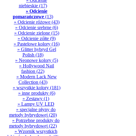
» Odcienie
niebieskie
(17)
» Odcienie
pomarańczowe
(13)
» Odcienie różowe
(43)
» Odcienie srebrne
(6)
» Odcienie zielone
(15)
» Odcienie zółte
(9)
» Pastelowe kolory
(16)
» Glitter hybryd Gel
Polish
(18)
» Neonowe kolory
(5)
» Hollywood Nail
fashion
(22)
» Modern Lack New
Collection
(43)
» wszystkie kolory
(181)
» inne produkty
(6)
» Zestawy
(1)
» Lampy UV LED
» specjalne płyny do
metody hybrydowej
(20)
» Potrzebne produkty do
metody hybrydowej
(22)
» Wzornik wszystkich