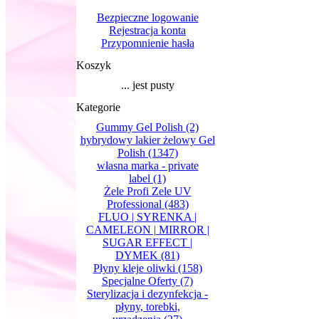
Bezpieczne logowanie
Rejestracja konta
Przypomnienie hasła
Koszyk
... jest pusty
Kategorie
Gummy Gel Polish
(2)
hybrydowy lakier żelowy Gel
Polish
(1347)
własna marka - private
label
(1)
Żele Profi Zele UV
Professional
(483)
FLUO | SYRENKA |
CAMELEON | MIRROR |
SUGAR EFFECT |
DYMEK
(81)
Płyny kleje oliwki
(158)
Specjalne Oferty
(7)
Sterylizacja i dezynfekcja -
płyny, torebki,