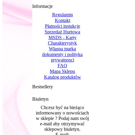
Informacje
Regulamin
Kontakt
Płatności instukcje
Sprzedaż Hurtowa
MSDS - Karty
Charakterystyk
Własna marka
dokumenty i polityka
prywatnosci
FAQ
Mapa Sklepu
Katalog produktów
Bestsellery
Biuletyn
Chcesz być na bieżąco
informowany o nowościach
w sklepie ? Podaj nam swój
e-mail aby otrzymywać
sklepowy biuletyn.
E-mail: