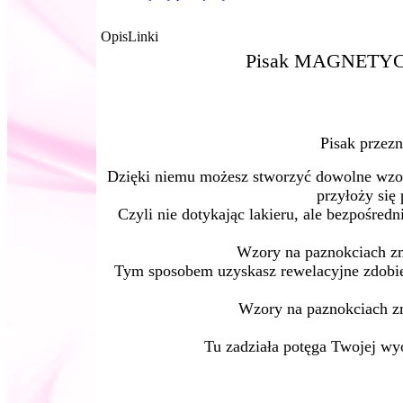
Opis
Linki
Pisak MAGNETYCZ
Pisak przezn
Dzięki niemu możesz stworzyć dowolne wzory
przyłoży się 
Czyli nie dotykając lakieru, ale bezpośre
Wzory na paznokciach zmi
Tym sposobem uzyskasz rewelacyjne zdobie
Wzory na paznokciach zmi
Tu zadziała potęga Twojej wy