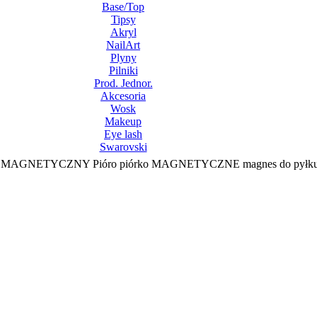
Base/Top
Tipsy
Akryl
NailArt
Plyny
Pilniki
Prod. Jednor.
Akcesoria
Wosk
Makeup
Eye lash
Swarovski
k MAGNETYCZNY Pióro piórko MAGNETYCZNE magnes do pyłku 