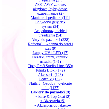
urządzenia
(27)
ZESTAWY żelowe,
akrylowe, hybrydowe,
uzupełniające
(2)
Manicure i pedicure
(111)
Poly-acryl gely flex
system
(34)
Art jednoraz, meble i
urzadzenia
(54)
Akryl do paznokci
(228)
RefectoCill - henna do brwi i
rzęs
(9)
Lampy UV i LED
(17)
Frezarki, frezy, kapturki,
nasadki
(141)
Tipsy Profi Studio Line
(359)
Pilniki Bloki
(172)
Akcesoria
(123)
Pędzelki
(152)
Nailart - Ozdoby - cyrkonie
holo
(1137)
Lakiery do paznokci
(8)
» Base & Top Coat
(2)
» Akcesoria
(5)
» Akcesoria do lakierów