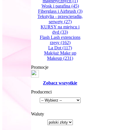
magnetycznych
(1)
Wosk i parafina
(45)
Fiberglass i Airbrush
(3)
Tekstylia - przescieradła,
serwety
(27)
KURSY na miejscu i
dvd
(33)
Flash Lash extencions
rzęsy
(162)
La Dot
(117)
Makijaż Make up
Makeup
(231)
Promocje
Zobacz wszystkie
Producenci
Waluty