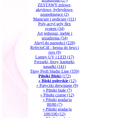
urządzenia
(27)
ZESTAWY żelowe,
akrylowe, hybrydowe,
uzupełniające
(2)
Manicure i pedicure
(111)
Poly-acryl gely flex
system
(34)
Art jednoraz, meble i
urzadzenia
(54)
Akryl do paznokci
(228)
RefectoCill - henna do brwi i
rzęs
(9)
Lampy UV i LED
(17)
Frezarki, frezy, kapturki,
nasadki
(141)
Tipsy Profi Studio Line
(359)
Pilniki Bloki
(172)
» Bloki polerskie
(12)
» Patyczki drewniane
(9)
» Pilniki białe
(7)
» Pilniki czarne
(12)
» Pilniki gradacja
80/80
(7)
» Pilniki gradacja
100/100
(12)