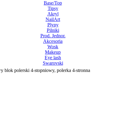
Base/Top
Tipsy
Akryl
NailArt
Plyny
Pilniki
Prod. Jednor.
Akcesoria
Wosk
Makeup
Eye lash
Swarovski
 blok polerski 4-stopniowy, polerka 4-stronna