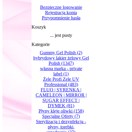
Bezpieczne logowanie
Rejestracja konta
Przypomnienie hasła
Koszyk
... jest pusty
Kategorie
Gummy Gel Polish
(2)
hybrydowy lakier żelowy Gel
Polish
(1347)
własna marka - private
label
(1)
Żele Profi Zele UV
Professional
(483)
FLUO | SYRENKA |
CAMELEON | MIRROR |
SUGAR EFFECT |
DYMEK
(81)
Płyny kleje oliwki
(158)
Specjalne Oferty
(7)
Sterylizacja i dezynfekcja -
płyny, torebki,