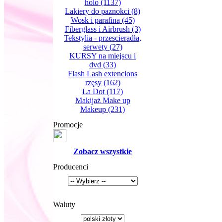
holo
(1137)
Lakiery do paznokci
(8)
Wosk i parafina
(45)
Fiberglass i Airbrush
(3)
Tekstylia - przescieradła,
serwety
(27)
KURSY na miejscu i
dvd
(33)
Flash Lash extencions
rzęsy
(162)
La Dot
(117)
Makijaż Make up
Makeup
(231)
Promocje
Zobacz wszystkie
Producenci
Waluty