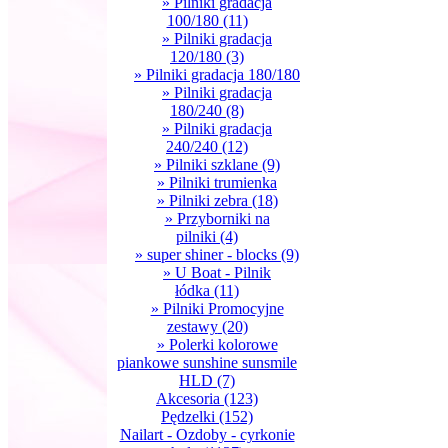
» Pilniki gradacja
100/180
(11)
» Pilniki gradacja
120/180
(3)
» Pilniki gradacja 180/180
» Pilniki gradacja
180/240
(8)
» Pilniki gradacja
240/240
(12)
» Pilniki szklane
(9)
» Pilniki trumienka
» Pilniki zebra
(18)
» Przyborniki na
pilniki
(4)
» super shiner - blocks
(9)
» U Boat - Pilnik
łódka
(11)
» Pilniki Promocyjne
zestawy
(20)
» Polerki kolorowe
piankowe sunshine sunsmile
HLD
(7)
Akcesoria
(123)
Pędzelki
(152)
Nailart - Ozdoby - cyrkonie