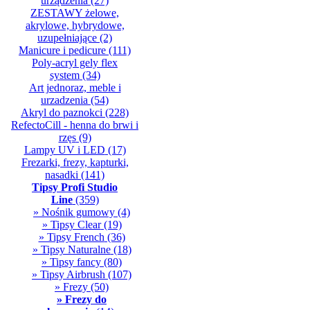
urządzenia
(27)
ZESTAWY żelowe,
akrylowe, hybrydowe,
uzupełniające
(2)
Manicure i pedicure
(111)
Poly-acryl gely flex
system
(34)
Art jednoraz, meble i
urzadzenia
(54)
Akryl do paznokci
(228)
RefectoCill - henna do brwi i
rzęs
(9)
Lampy UV i LED
(17)
Frezarki, frezy, kapturki,
nasadki
(141)
Tipsy Profi Studio
Line
(359)
» Nośnik gumowy
(4)
» Tipsy Clear
(19)
» Tipsy French
(36)
» Tipsy Naturalne
(18)
» Tipsy fancy
(80)
» Tipsy Airbrush
(107)
» Frezy
(50)
» Frezy do