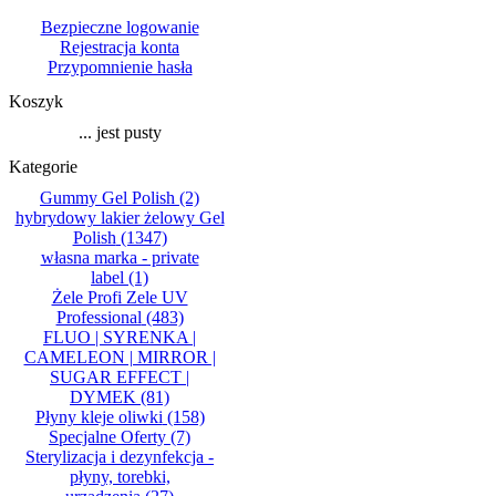
Bezpieczne logowanie
Rejestracja konta
Przypomnienie hasła
Koszyk
... jest pusty
Kategorie
Gummy Gel Polish
(2)
hybrydowy lakier żelowy Gel
Polish
(1347)
własna marka - private
label
(1)
Żele Profi Zele UV
Professional
(483)
FLUO | SYRENKA |
CAMELEON | MIRROR |
SUGAR EFFECT |
DYMEK
(81)
Płyny kleje oliwki
(158)
Specjalne Oferty
(7)
Sterylizacja i dezynfekcja -
płyny, torebki,