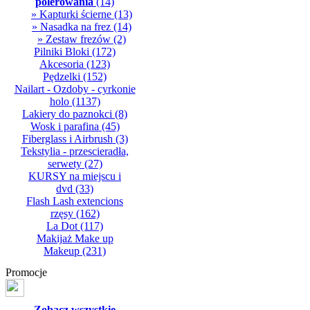
polerowania
(14)
» Kapturki ścierne
(13)
» Nasadka na frez
(14)
» Zestaw frezów
(2)
Pilniki Bloki
(172)
Akcesoria
(123)
Pędzelki
(152)
Nailart - Ozdoby - cyrkonie
holo
(1137)
Lakiery do paznokci
(8)
Wosk i parafina
(45)
Fiberglass i Airbrush
(3)
Tekstylia - przescieradła,
serwety
(27)
KURSY na miejscu i
dvd
(33)
Flash Lash extencions
rzęsy
(162)
La Dot
(117)
Makijaż Make up
Makeup
(231)
Promocje
Zobacz wszystkie