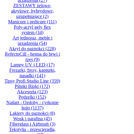
urządzenia
(27)
ZESTAWY żelowe,
akrylowe, hybrydowe,
uzupełniające
(2)
Manicure i pedicure
(111)
Poly-acryl gely flex
system
(34)
Art jednoraz, meble i
urzadzenia
(54)
Akryl do paznokci
(228)
RefectoCill - henna do brwi i
rzęs
(9)
Lampy UV i LED
(17)
Frezarki, frezy, kapturki,
nasadki
(141)
Tipsy Profi Studio Line
(359)
Pilniki Bloki
(172)
Akcesoria
(123)
Pędzelki
(152)
Nailart - Ozdoby - cyrkonie
holo
(1137)
Lakiery do paznokci
(8)
Wosk i parafina
(45)
Fiberglass i Airbrush
(3)
Tekstylia - przescieradła,