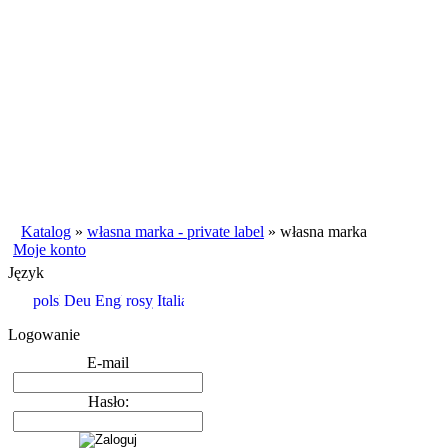
Katalog
»
własna marka - private label
»
własna marka
Moje konto
Język
Logowanie
E-mail
Hasło: