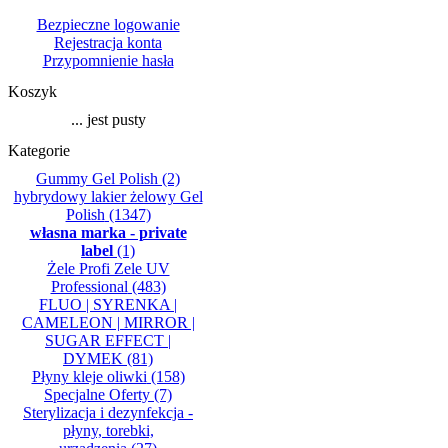
Bezpieczne logowanie
Rejestracja konta
Przypomnienie hasła
Koszyk
... jest pusty
Kategorie
Gummy Gel Polish
(2)
hybrydowy lakier żelowy Gel
Polish
(1347)
własna marka - private
label
(1)
Żele Profi Zele UV
Professional
(483)
FLUO | SYRENKA |
CAMELEON | MIRROR |
SUGAR EFFECT |
DYMEK
(81)
Płyny kleje oliwki
(158)
Specjalne Oferty
(7)
Sterylizacja i dezynfekcja -
płyny, torebki,