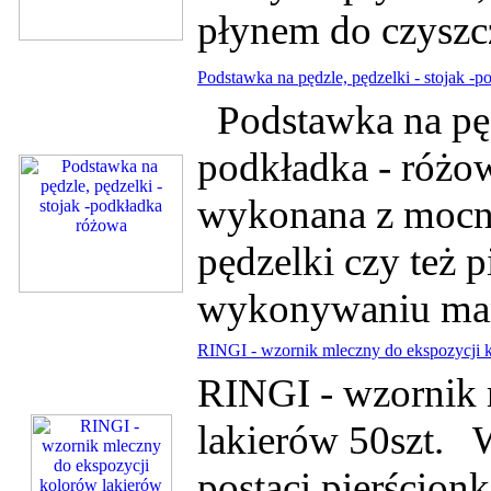
płynem do czyszcz
Podstawka na pędzle, pędzelki - stojak -
Podstawka na pędz
podkładka - róż
wykonana z mocne
pędzelki czy też 
wykonywaniu mani
RINGI - wzornik mleczny do ekspozycji k
RINGI - wzornik 
lakierów 50szt. 
postaci pierścion