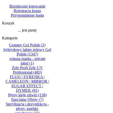
Bezpieczne logowanie
Rejestracja konta
Przypomnienie hasła
Koszyk
... jest pusty
Kategorie
Gummy Gel Polish
(2)
hybrydowy lakier żelowy Gel
Polish
(1347)
własna marka - private
label
(1)
Żele Profi Zele UV
Professional
(483)
FLUO | SYRENKA |
CAMELEON | MIRROR |
SUGAR EFFECT |
DYMEK
(81)
Płyny kleje oliwki
(158)
Specjalne Oferty
(7)
Sterylizacja i dezynfekcja -
płyny, torebki,