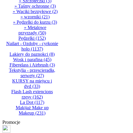
» Szczoteczki
(3)
» Taśmy ochronne
(3)
» Waciki bezpyłowe
(2)
» wzorniki
(21)
» Pędzelki do kurzu
(3)
» Metalowe
przyrządy
(50)
Pędzelki
(152)
Nailart - Ozdoby - cyrkonie
holo
(1137)
Lakiery do paznokci
(8)
Wosk i parafina
(45)
Fiberglass i Airbrush
(3)
Tekstylia - przescieradła,
serwety
(27)
KURSY na miejscu i
dvd
(33)
Flash Lash extencions
rzęsy
(162)
La Dot
(117)
Makijaż Make up
Makeup
(231)
Promocje