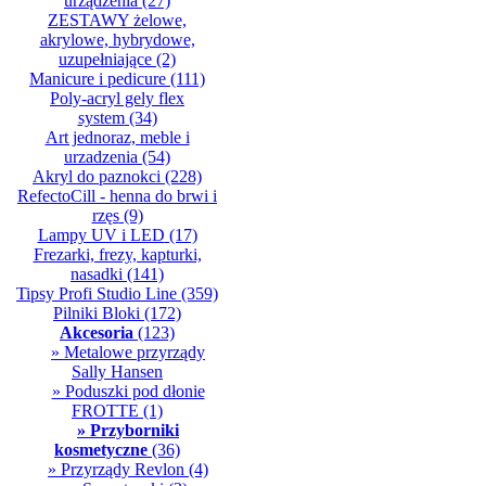
urządzenia
(27)
ZESTAWY żelowe,
akrylowe, hybrydowe,
uzupełniające
(2)
Manicure i pedicure
(111)
Poly-acryl gely flex
system
(34)
Art jednoraz, meble i
urzadzenia
(54)
Akryl do paznokci
(228)
RefectoCill - henna do brwi i
rzęs
(9)
Lampy UV i LED
(17)
Frezarki, frezy, kapturki,
nasadki
(141)
Tipsy Profi Studio Line
(359)
Pilniki Bloki
(172)
Akcesoria
(123)
» Metalowe przyrządy
Sally Hansen
» Poduszki pod dłonie
FROTTE
(1)
» Przyborniki
kosmetyczne
(36)
» Przyrządy Revlon
(4)