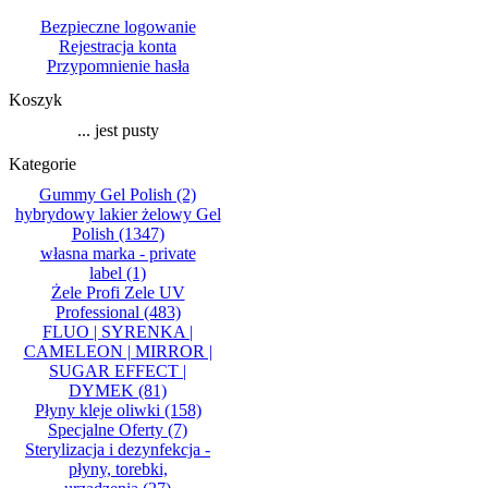
Bezpieczne logowanie
Rejestracja konta
Przypomnienie hasła
Koszyk
... jest pusty
Kategorie
Gummy Gel Polish
(2)
hybrydowy lakier żelowy Gel
Polish
(1347)
własna marka - private
label
(1)
Żele Profi Zele UV
Professional
(483)
FLUO | SYRENKA |
CAMELEON | MIRROR |
SUGAR EFFECT |
DYMEK
(81)
Płyny kleje oliwki
(158)
Specjalne Oferty
(7)
Sterylizacja i dezynfekcja -
płyny, torebki,