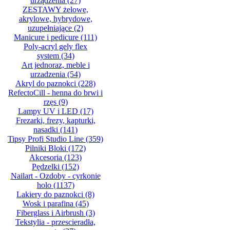
urządzenia
(27)
ZESTAWY żelowe,
akrylowe, hybrydowe,
uzupełniające
(2)
Manicure i pedicure
(111)
Poly-acryl gely flex
system
(34)
Art jednoraz, meble i
urzadzenia
(54)
Akryl do paznokci
(228)
RefectoCill - henna do brwi i
rzęs
(9)
Lampy UV i LED
(17)
Frezarki, frezy, kapturki,
nasadki
(141)
Tipsy Profi Studio Line
(359)
Pilniki Bloki
(172)
Akcesoria
(123)
Pędzelki
(152)
Nailart - Ozdoby - cyrkonie
holo
(1137)
Lakiery do paznokci
(8)
Wosk i parafina
(45)
Fiberglass i Airbrush
(3)
Tekstylia - przescieradła,