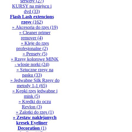
serwety
(27)
KURSY na miejscu i
dvd
(33)
Flash Lash extencions
rzęsy
(162)
» Akcesoria do rzęs
(19)
» Cleaner primer
remover
(4)
» Kleje do rzęs
profesjonalne
(2)
» Pensety
(5)
» Rzęsy kolorowe MINK
- wlosie norki
(24)
» Sztuczne rzęsy na
pasku
(33)
» Jedwabne Silk Rzęsy do
metody 1-1
(65)
» Kępki rzęs jedwabne i
mink
(5)
» Kredki do oczu
Revlon
(3)
» Zalotki do rzęs
(1)
» Zestaw naklejanych
kresek Eyeliner
Decoration
(1)