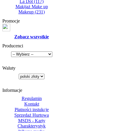
La Dot
(117)
Makijaż Make up
Makeup
(231)
Promocje
Zobacz wszystkie
Producenci
Waluty
Informacje
Regulamin
Kontakt
Płatności instukcje
Sprzedaż Hurtowa
MSDS - Karty
Charakterystyk