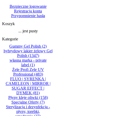
Bezpieczne logowanie
Rejestracja konta
Przypomnienie hasła
Koszyk
... jest pusty
Kategorie
Gummy Gel Polish
(2)
hybrydowy lakier żelowy Gel
Polish
(1347)
własna marka - private
label
(1)
Żele Profi Zele UV
Professional
(483)
FLUO | SYRENKA |
CAMELEON | MIRROR |
SUGAR EFFECT |
DYMEK
(81)
Płyny kleje oliwki
(158)
Specjalne Oferty
(7)
Sterylizacja i dezynfekcja -
płyny, torebki,