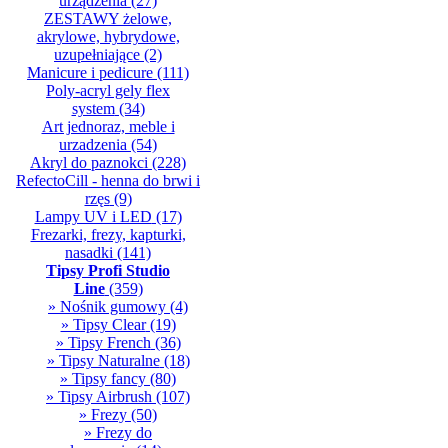
urządzenia
(27)
ZESTAWY żelowe,
akrylowe, hybrydowe,
uzupełniające
(2)
Manicure i pedicure
(111)
Poly-acryl gely flex
system
(34)
Art jednoraz, meble i
urzadzenia
(54)
Akryl do paznokci
(228)
RefectoCill - henna do brwi i
rzęs
(9)
Lampy UV i LED
(17)
Frezarki, frezy, kapturki,
nasadki
(141)
Tipsy Profi Studio
Line
(359)
» Nośnik gumowy
(4)
» Tipsy Clear
(19)
» Tipsy French
(36)
» Tipsy Naturalne
(18)
» Tipsy fancy
(80)
» Tipsy Airbrush
(107)
» Frezy
(50)
» Frezy do