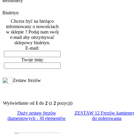
Bestsellery
Biuletyn
Chcesz być na bieżąco
informowany o nowościach
w sklepie ? Podaj nam swój
e-mail aby otrzymywać
sklepowy biuletyn.
E-mail:
Twoje imię:
Zestaw frezów
Wyświetlanie od
1
do
2
(z
2
pozycji)
Duży zestaw frezów
ZESTAW 12 Frezów kamienn
diamentowych - 30 elementów
do polerowania