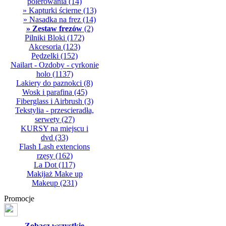
polerowania
(14)
» Kapturki ścierne
(13)
» Nasadka na frez
(14)
» Zestaw frezów
(2)
Pilniki Bloki
(172)
Akcesoria
(123)
Pędzelki
(152)
Nailart - Ozdoby - cyrkonie
holo
(1137)
Lakiery do paznokci
(8)
Wosk i parafina
(45)
Fiberglass i Airbrush
(3)
Tekstylia - przescieradła,
serwety
(27)
KURSY na miejscu i
dvd
(33)
Flash Lash extencions
rzęsy
(162)
La Dot
(117)
Makijaż Make up
Makeup
(231)
Promocje
Zobacz wszystkie