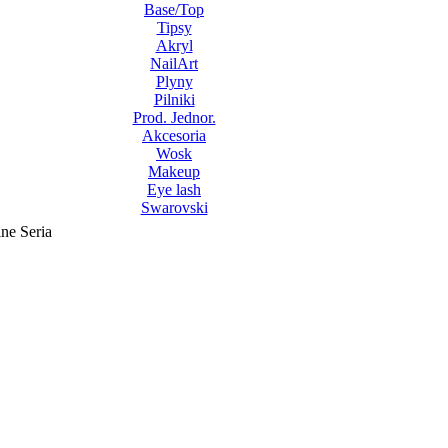
Base/Top
Tipsy
Akryl
NailArt
Plyny
Pilniki
Prod. Jednor.
Akcesoria
Wosk
Makeup
Eye lash
Swarovski
ine Seria