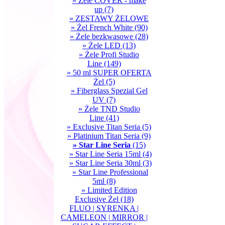
» Żele COVER - make
up
(7)
» ZESTAWY ŻELOWE
» Żel French White
(90)
» Żele bezkwasowe
(28)
» Żele LED
(13)
» Żele Profi Studio
Line
(149)
» 50 ml SUPER OFERTA
Żel
(5)
» Fiberglass Spezial Gel
UV
(7)
» Żele TND Studio
Line
(41)
» Exclusive Titan Seria
(5)
» Platinium Titan Seria
(9)
» Star Line Seria
(15)
» Star Line Seria 15ml
(4)
» Star Line Seria 30ml
(3)
» Star Line Professional
5ml
(8)
» Limited Edition
Exclusive Żel
(18)
FLUO | SYRENKA |
CAMELEON | MIRROR |