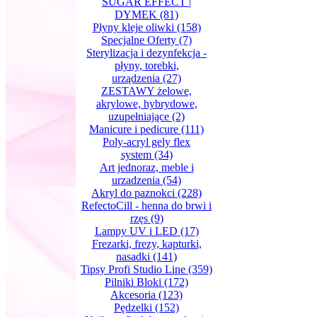
SUGAR EFFECT |
DYMEK
(81)
Płyny kleje oliwki
(158)
Specjalne Oferty
(7)
Sterylizacja i dezynfekcja -
płyny, torebki,
urządzenia
(27)
ZESTAWY żelowe,
akrylowe, hybrydowe,
uzupełniające
(2)
Manicure i pedicure
(111)
Poly-acryl gely flex
system
(34)
Art jednoraz, meble i
urzadzenia
(54)
Akryl do paznokci
(228)
RefectoCill - henna do brwi i
rzęs
(9)
Lampy UV i LED
(17)
Frezarki, frezy, kapturki,
nasadki
(141)
Tipsy Profi Studio Line
(359)
Pilniki Bloki
(172)
Akcesoria
(123)
Pędzelki
(152)