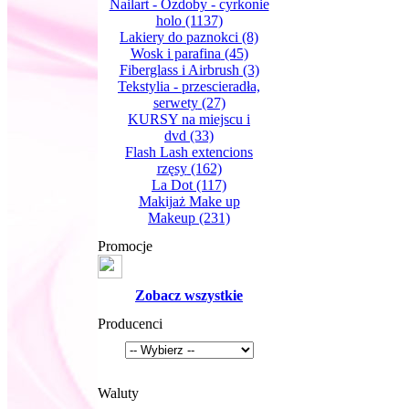
Nailart - Ozdoby - cyrkonie
holo
(1137)
Lakiery do paznokci
(8)
Wosk i parafina
(45)
Fiberglass i Airbrush
(3)
Tekstylia - przescieradła,
serwety
(27)
KURSY na miejscu i
dvd
(33)
Flash Lash extencions
rzęsy
(162)
La Dot
(117)
Makijaż Make up
Makeup
(231)
Promocje
Zobacz wszystkie
Producenci
Waluty