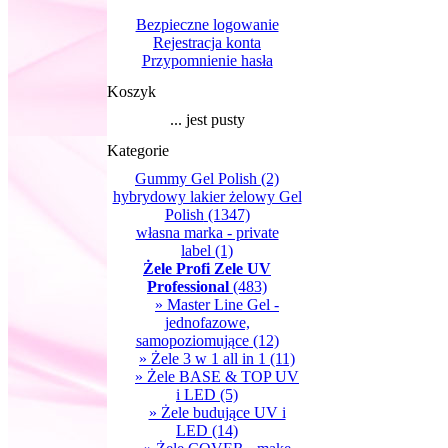
Bezpieczne logowanie
Rejestracja konta
Przypomnienie hasła
Koszyk
... jest pusty
Kategorie
Gummy Gel Polish
(2)
hybrydowy lakier żelowy Gel
Polish
(1347)
własna marka - private
label
(1)
Żele Profi Zele UV
Professional
(483)
» Master Line Gel -
jednofazowe,
samopoziomujące
(12)
» Żele 3 w 1 all in 1
(11)
» Żele BASE & TOP UV
i LED
(5)
» Żele budujące UV i
LED
(14)