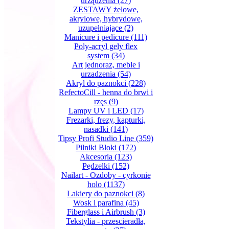
urządzenia
(27)
ZESTAWY żelowe,
akrylowe, hybrydowe,
uzupełniające
(2)
Manicure i pedicure
(111)
Poly-acryl gely flex
system
(34)
Art jednoraz, meble i
urzadzenia
(54)
Akryl do paznokci
(228)
RefectoCill - henna do brwi i
rzęs
(9)
Lampy UV i LED
(17)
Frezarki, frezy, kapturki,
nasadki
(141)
Tipsy Profi Studio Line
(359)
Pilniki Bloki
(172)
Akcesoria
(123)
Pędzelki
(152)
Nailart - Ozdoby - cyrkonie
holo
(1137)
Lakiery do paznokci
(8)
Wosk i parafina
(45)
Fiberglass i Airbrush
(3)
Tekstylia - przescieradła,