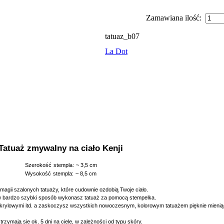
Zamawiana ilość:
tatuaz_b07
La Dot
Tatuaż zmywalny na ciało Kenji
Szerokość
stempla:
~ 3,5 cm
Wysokość
stempla:
~ 8,5 cm
 magii szalonych tatuaży, które cudownie ozdobią Twoje ciało.
 w bardzo szybki sposób wykonasz tatuaż za pomocą stempelka.
akrylowymi itd. a zaskoczysz wszystkich nowoczesnym, kolorowym tatuażem pięknie mienią
trzymają sie ok. 5 dni na ciele, w zależności od typu skóry.