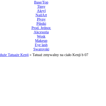
Base/Top
Tipsy
Akryl
NailArt
Plyny
Pilniki
Prod. Jednor.
Akcesoria
Wosk
Makeup
Eye lash
Swarovski
duże Tatuaże Kenji
»
Tatuaż zmywalny na ciało Kenji b 07