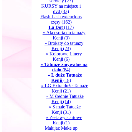
serwety
(27)
KURSY na miejscu i
dvd
(33)
Flash Lash extencions
rzęsy
(162)
La Dot
(117)
» Akcesoria do tatuaży
Kenji
(3)
» Brokaty do tatuaży
Kenji
(23)
» Kolorowe Linery
Kenji
(6)
» Tatuaże zmywalne na
ciało
(84)
» L duże Tatuaże
Kenji
(18)
» LG Extra duże Tatuaże
Kenji
(21)
» M średnie Tatuaże
Kenji
(14)
» S małe Tatuaże
Kenji
(31)
» Zestawy startowe
Kenji
(1)
Makijaż Make up