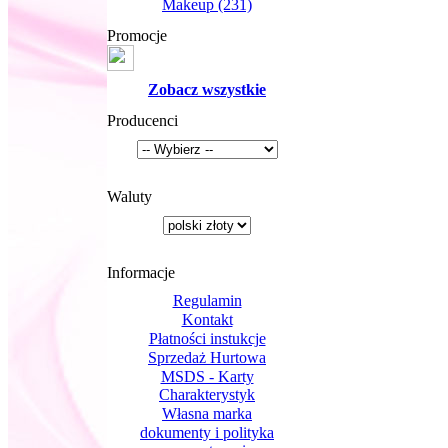
Makeup
(231)
Promocje
Zobacz wszystkie
Producenci
Waluty
Informacje
Regulamin
Kontakt
Płatności instukcje
Sprzedaż Hurtowa
MSDS - Karty
Charakterystyk
Własna marka
dokumenty i polityka