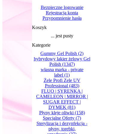
Bezpieczne logowanie
Rejestracja konta
Przypomnienie hasła
Koszyk
... jest pusty
Kategorie
Gummy Gel Polish
(2)
hybrydowy lakier żelowy Gel
Polish
(1347)
własna marka - private
label
(1)
Żele Profi Zele UV
Professional
(483)
FLUO | SYRENKA |
CAMELEON | MIRROR |
SUGAR EFFECT |
DYMEK
(81)
Płyny kleje oliwki
(158)
Specjalne Oferty
(7)
Sterylizacja i dezynfekcja -
płyny, torebki,