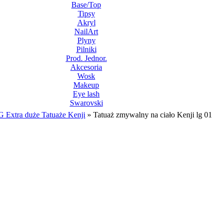
Base/Top
Tipsy
Akryl
NailArt
Plyny
Pilniki
Prod. Jednor.
Akcesoria
Wosk
Makeup
Eye lash
Swarovski
 Extra duże Tatuaże Kenji
»
Tatuaż zmywalny na ciało Kenji lg 01