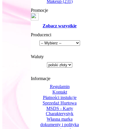
Makeup
(231)
Promocje
Zobacz wszystkie
Producenci
Waluty
Informacje
Regulamin
Kontakt
Płatności instukcje
Sprzedaż Hurtowa
MSDS - Karty
Charakterystyk
Własna marka
dokumenty i polityka