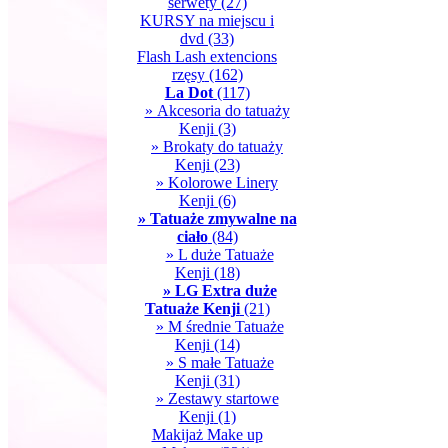
serwety
(27)
KURSY na miejscu i
dvd
(33)
Flash Lash extencions
rzęsy
(162)
La Dot
(117)
» Akcesoria do tatuaży
Kenji
(3)
» Brokaty do tatuaży
Kenji
(23)
» Kolorowe Linery
Kenji
(6)
» Tatuaże zmywalne na
ciało
(84)
» L duże Tatuaże
Kenji
(18)
» LG Extra duże
Tatuaże Kenji
(21)
» M średnie Tatuaże
Kenji
(14)
» S małe Tatuaże
Kenji
(31)
» Zestawy startowe
Kenji
(1)
Makijaż Make up