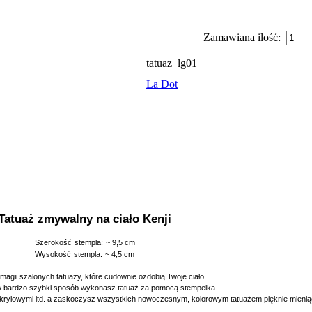
Zamawiana ilość:
tatuaz_lg01
La Dot
Tatuaż zmywalny na ciało Kenji
Szerokość
stempla:
~ 9,5 cm
Wysokość
stempla:
~ 4,5 cm
 magii szalonych tatuaży, które cudownie ozdobią Twoje ciało.
 w bardzo szybki sposób wykonasz tatuaż za pomocą stempelka.
akrylowymi itd. a zaskoczysz wszystkich nowoczesnym, kolorowym tatuażem pięknie mienią