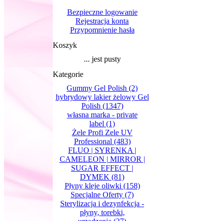
Bezpieczne logowanie
Rejestracja konta
Przypomnienie hasła
Koszyk
... jest pusty
Kategorie
Gummy Gel Polish
(2)
hybrydowy lakier żelowy Gel
Polish
(1347)
własna marka - private
label
(1)
Żele Profi Zele UV
Professional
(483)
FLUO | SYRENKA |
CAMELEON | MIRROR |
SUGAR EFFECT |
DYMEK
(81)
Płyny kleje oliwki
(158)
Specjalne Oferty
(7)
Sterylizacja i dezynfekcja -
płyny, torebki,