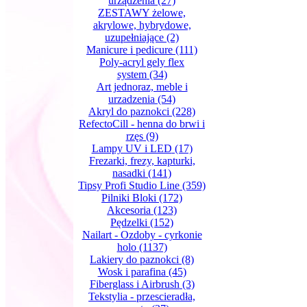
urządzenia
(27)
ZESTAWY żelowe,
akrylowe, hybrydowe,
uzupełniające
(2)
Manicure i pedicure
(111)
Poly-acryl gely flex
system
(34)
Art jednoraz, meble i
urzadzenia
(54)
Akryl do paznokci
(228)
RefectoCill - henna do brwi i
rzęs
(9)
Lampy UV i LED
(17)
Frezarki, frezy, kapturki,
nasadki
(141)
Tipsy Profi Studio Line
(359)
Pilniki Bloki
(172)
Akcesoria
(123)
Pędzelki
(152)
Nailart - Ozdoby - cyrkonie
holo
(1137)
Lakiery do paznokci
(8)
Wosk i parafina
(45)
Fiberglass i Airbrush
(3)
Tekstylia - przescieradła,