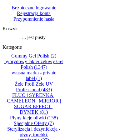
Bezpieczne logowanie
Rejestracja konta
Przypomnienie hasła
Koszyk
... jest pusty
Kategorie
Gummy Gel Polish
(2)
hybrydowy lakier żelowy Gel
Polish
(1347)
własna marka - private
label
(1)
Żele Profi Zele UV
Professional
(483)
FLUO | SYRENKA |
CAMELEON | MIRROR |
SUGAR EFFECT |
DYMEK
(81)
Płyny kleje oliwki
(158)
Specjalne Oferty
(7)
Sterylizacja i dezynfekcja -
płyny, torebki,