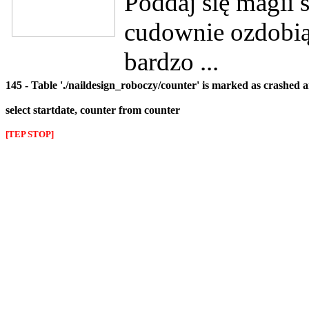
Poddaj się magii s
cudownie ozdobią 
bardzo ...
145 - Table './naildesign_roboczy/counter' is marked as crashed 
select startdate, counter from counter
[TEP STOP]