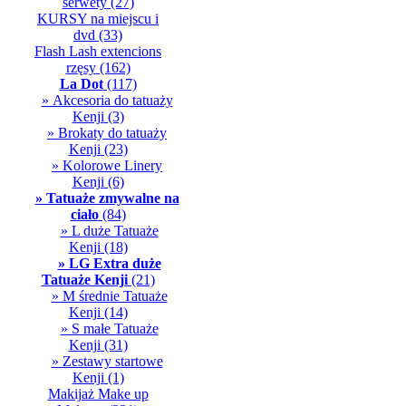
serwety
(27)
KURSY na miejscu i
dvd
(33)
Flash Lash extencions
rzęsy
(162)
La Dot
(117)
» Akcesoria do tatuaży
Kenji
(3)
» Brokaty do tatuaży
Kenji
(23)
» Kolorowe Linery
Kenji
(6)
» Tatuaże zmywalne na
ciało
(84)
» L duże Tatuaże
Kenji
(18)
» LG Extra duże
Tatuaże Kenji
(21)
» M średnie Tatuaże
Kenji
(14)
» S małe Tatuaże
Kenji
(31)
» Zestawy startowe
Kenji
(1)
Makijaż Make up