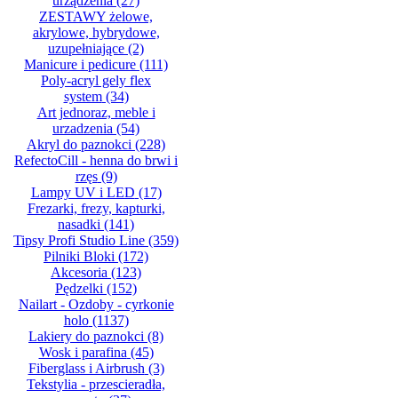
urządzenia
(27)
ZESTAWY żelowe,
akrylowe, hybrydowe,
uzupełniające
(2)
Manicure i pedicure
(111)
Poly-acryl gely flex
system
(34)
Art jednoraz, meble i
urzadzenia
(54)
Akryl do paznokci
(228)
RefectoCill - henna do brwi i
rzęs
(9)
Lampy UV i LED
(17)
Frezarki, frezy, kapturki,
nasadki
(141)
Tipsy Profi Studio Line
(359)
Pilniki Bloki
(172)
Akcesoria
(123)
Pędzelki
(152)
Nailart - Ozdoby - cyrkonie
holo
(1137)
Lakiery do paznokci
(8)
Wosk i parafina
(45)
Fiberglass i Airbrush
(3)
Tekstylia - przescieradła,