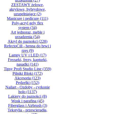
urządzenia
(27)
ZESTAWY żelowe,
akrylowe, hybrydowe,
uzupełniające
(2)
Manicure i pedicure
(111)
Poly-acryl gely flex
system
(34)
Art jednoraz, meble i
urzadzenia
(54)
Akryl do paznokci
(228)
RefectoCill - henna do brwi i
rzęs
(9)
Lampy UV i LED
(17)
Frezarki, frezy, kapturki,
nasadki
(141)
Tipsy Profi Studio Line
(359)
Pilniki Bloki
(172)
Akcesoria
(123)
Pędzelki
(152)
Nailart - Ozdoby - cyrkonie
holo
(1137)
Lakiery do paznokci
(8)
Wosk i parafina
(45)
Fiberglass i Airbrush
(3)
Tekstylia - przescieradła,