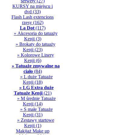
serwety
(27)
KURSY na miejscu i
dvd
(33)
Flash Lash extencions
rzęsy
(162)
La Dot
(117)
» Akcesoria do tatuaży
Kenji
(3)
» Brokaty do tatuaży
Kenji
(23)
» Kolorowe Linery
Kenji
(6)
» Tatuaże zmywalne na
ciało
(84)
» L duże Tatuaże
Kenji
(18)
» LG Extra duże
Tatuaże Kenji
(21)
» M średnie Tatuaże
Kenji
(14)
» S małe Tatuaże
Kenji
(31)
» Zestawy startowe
Kenji
(1)
Makijaż Make up