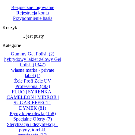
Bezpieczne logowanie
Rejestracja konta
Przypomnienie hasła
Koszyk
... jest pusty
Kategorie
Gummy Gel Polish
(2)
hybrydowy lakier żelowy Gel
Polish
(1347)
własna marka - private
label
(1)
Żele Profi Zele UV
Professional
(483)
FLUO | SYRENKA |
CAMELEON | MIRROR |
SUGAR EFFECT |
DYMEK
(81)
Płyny kleje oliwki
(158)
Specjalne Oferty
(7)
Sterylizacja i dezynfekcja -
płyny, torebki,