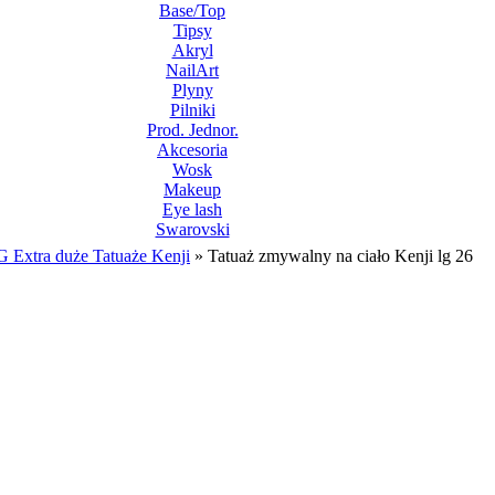
Base/Top
Tipsy
Akryl
NailArt
Plyny
Pilniki
Prod. Jednor.
Akcesoria
Wosk
Makeup
Eye lash
Swarovski
 Extra duże Tatuaże Kenji
»
Tatuaż zmywalny na ciało Kenji lg 26