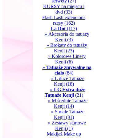
serwety
(27)
KURSY na miejscu i
dvd
(33)
Flash Lash extencions
rzęsy
(162)
La Dot
(117)
» Akcesoria do tatuaży
Kenji
(3)
» Brokaty do tatuaży
Kenji
(23)
» Kolorowe Linery
Kenji
(6)
» Tatuaże zmywalne na
ciało
(84)
» L duże Tatuaże
Kenji
(18)
» LG Extra duże
Tatuaże Kenji
(21)
» M średnie Tatuaże
Kenji
(14)
» S małe Tatuaże
Kenji
(31)
» Zestawy startowe
Kenji
(1)
Makijaż Make up