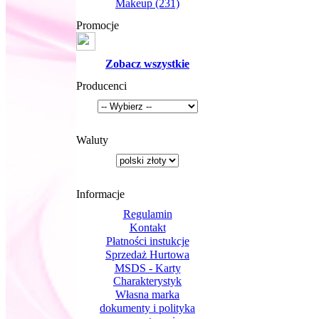
Makeup
(231)
Promocje
Zobacz wszystkie
Producenci
Waluty
Informacje
Regulamin
Kontakt
Płatności instukcje
Sprzedaż Hurtowa
MSDS - Karty
Charakterystyk
Własna marka
dokumenty i polityka