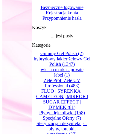
Bezpieczne logowanie
Rejestracja konta
Przypomnienie hasła
Koszyk
... jest pusty
Kategorie
Gummy Gel Polish
(2)
hybrydowy lakier żelowy Gel
Polish
(1347)
własna marka - private
label
(1)
Żele Profi Zele UV
Professional
(483)
FLUO | SYRENKA |
CAMELEON | MIRROR |
SUGAR EFFECT |
DYMEK
(81)
Płyny kleje oliwki
(158)
Specjalne Oferty
(7)
Sterylizacja i dezynfekcja -
płyny, torebki,