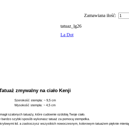
Zamawiana ilość:
tatuaz_lg26
La Dot
Tatuaż zmywalny na ciało Kenji
Szerokość
stempla:
~ 9,5 cm
Wysokość
stempla:
~ 4,5 cm
 magii szalonych tatuaży, które cudownie ozdobią Twoje ciało.
 w bardzo szybki sposób wykonasz tatuaż za pomocą stempelka.
akrylowymi itd. a zaskoczysz wszystkich nowoczesnym, kolorowym tatuażem pięknie mienią