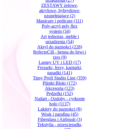
urządzenia
(27)
ZESTAWY żelowe,
akrylowe, hybrydowe,
uzupełniające
(2)
Manicure i pedicure
(111)
Poly-acryl gely flex
system
(34)
Art jednoraz, meble i
urzadzenia
(54)
Akryl do paznokci
(228)
RefectoCill - henna do brwi i
rzęs
(9)
Lampy UV i LED
(17)
Frezarki, frezy, kapturki,
nasadki
(141)
Tipsy Profi Studio Line
(359)
Pilniki Bloki
(172)
Akcesoria
(123)
Pędzelki
(152)
Nailart - Ozdoby - cyrkonie
holo
(1137)
Lakiery do paznokci
(8)
Wosk i parafina
(45)
Fiberglass i Airbrush
(3)
Tekstylia - przescieradła,