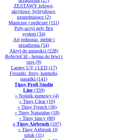
urządzenia
(27)
ZESTAWY żelowe,
akrylowe, hybrydowe,
uzupełniające
(2)
Manicure i pedicure
(111)
Poly-acryl gely flex
system
(34)
Art jednoraz, meble i
urzadzenia
(54)
Akryl do paznokci
(228)
RefectoCill - henna do brwi i
rzęs
(9)
Lampy UV i LED
(17)
Frezarki, frezy, kapturki,
nasadki
(141)
Tipsy Profi Studio
Line
(359)
» Nośnik gumowy
(4)
» Tipsy Clear
(19)
» Tipsy French
(36)
» Tipsy Naturalne
(18)
» Tipsy fancy
(80)
» Tipsy Airbrush
(107)
» Tipsy Airbrush 10
sztuk
(31)