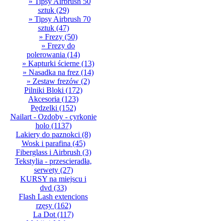
» Tipsy Airbrush 50
sztuk
(29)
» Tipsy Airbrush 70
sztuk
(47)
» Frezy
(50)
» Frezy do
polerowania
(14)
» Kapturki ścierne
(13)
» Nasadka na frez
(14)
» Zestaw frezów
(2)
Pilniki Bloki
(172)
Akcesoria
(123)
Pędzelki
(152)
Nailart - Ozdoby - cyrkonie
holo
(1137)
Lakiery do paznokci
(8)
Wosk i parafina
(45)
Fiberglass i Airbrush
(3)
Tekstylia - przescieradła,
serwety
(27)
KURSY na miejscu i
dvd
(33)
Flash Lash extencions
rzęsy
(162)
La Dot
(117)