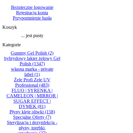
Bezpieczne logowanie
Rejestracja konta
Przypomnienie hasła
Koszyk
... jest pusty
Kategorie
Gummy Gel Polish
(2)
hybrydowy lakier żelowy Gel
Polish
(1347)
własna marka - private
label
(1)
Żele Profi Zele UV
Professional
(483)
FLUO | SYRENKA |
CAMELEON | MIRROR |
SUGAR EFFECT |
DYMEK
(81)
Płyny kleje oliwki
(158)
Specjalne Oferty
(7)
Sterylizacja i dezynfekcja -
płyny, torebki,