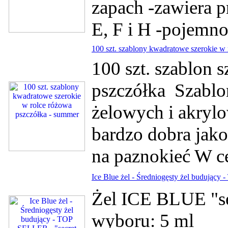
zapach -zawiera pr
E, F i H -pojem
100 szt. szablony kwadratowe szerokie w
100 szt. szablon 
pszczółka Szablon
żelowych i akrylo
bardzo dobra jakoś
na paznokieć W ce
Ice Blue żel - Średniogęsty żel budujący 
Żel ICE BLUE "se
wyboru: 5 