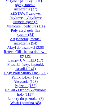
Sterylizacja i dezynfekcja -
płyny, torebki,
urządzenia
(27)
ZESTAWY żelowe,
akrylowe, hybrydowe,
uzupełniające
(2)
Manicure i pedicure
(111)
Poly-acryl gely flex
system
(34)
Art jednoraz, meble i
urzadzenia
(54)
Akryl do paznokci
(228)
RefectoCill - henna do brwi i
rzęs
(9)
Lampy UV i LED
(17)
Frezarki, frezy, kapturki,
nasadki
(141)
Tipsy Profi Studio Line
(359)
Pilniki Bloki
(172)
Akcesoria
(123)
Pędzelki
(152)
Nailart - Ozdoby - cyrkonie
holo
(1137)
Lakiery do paznokci
(8)
Wosk i parafina
(45)