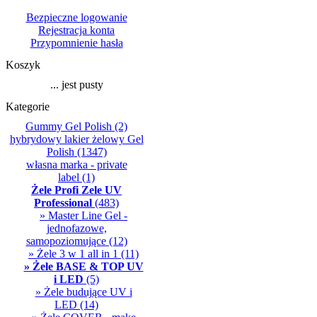
Bezpieczne logowanie
Rejestracja konta
Przypomnienie hasła
Koszyk
... jest pusty
Kategorie
Gummy Gel Polish
(2)
hybrydowy lakier żelowy Gel
Polish
(1347)
własna marka - private
label
(1)
Żele Profi Zele UV
Professional
(483)
» Master Line Gel -
jednofazowe,
samopoziomujące
(12)
» Żele 3 w 1 all in 1
(11)
» Żele BASE & TOP UV
i LED
(5)
» Żele budujące UV i
LED
(14)