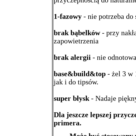
1-fazowy
- nie potrzeba do 
brak bąbelków
- przy nakł
zapowietrzenia
brak alergii
- nie odnotow
base&build&top
- żel 3 w 
jak i do tipsów.
super błysk
- Nadaje piękn
Dla jeszcze lepszej przyc
primera.
Może być stosowany n