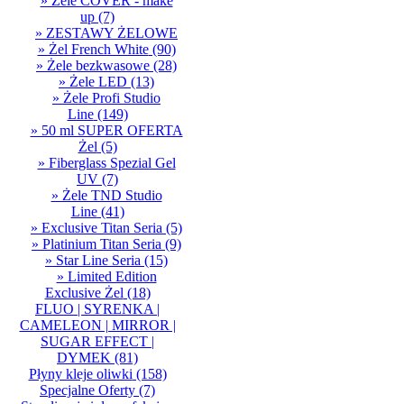
» Żele COVER - make
up
(7)
» ZESTAWY ŻELOWE
» Żel French White
(90)
» Żele bezkwasowe
(28)
» Żele LED
(13)
» Żele Profi Studio
Line
(149)
» 50 ml SUPER OFERTA
Żel
(5)
» Fiberglass Spezial Gel
UV
(7)
» Żele TND Studio
Line
(41)
» Exclusive Titan Seria
(5)
» Platinium Titan Seria
(9)
» Star Line Seria
(15)
» Limited Edition
Exclusive Żel
(18)
FLUO | SYRENKA |
CAMELEON | MIRROR |
SUGAR EFFECT |
DYMEK
(81)
Płyny kleje oliwki
(158)
Specjalne Oferty
(7)