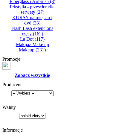
Fiberglass i Airbrush
(3)
Tekstylia - przescieradła,
serwety
(27)
KURSY na miejscu i
dvd
(33)
Flash Lash extencions
rzęsy
(162)
La Dot
(117)
Makijaż Make up
Makeup
(231)
Promocje
Zobacz wszystkie
Producenci
Waluty
Informacje