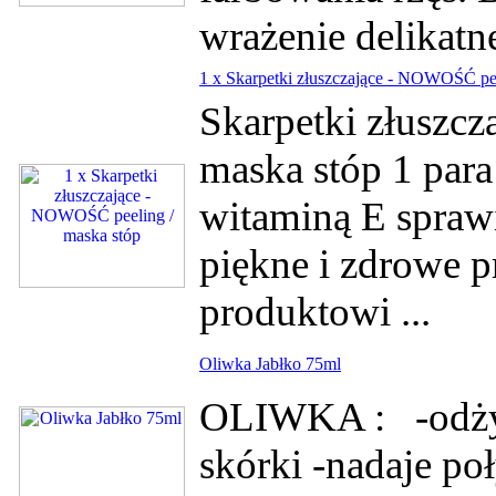
wrażenie delikatn
1 x Skarpetki złuszczające - NOWOŚĆ pee
Skarpetki złuszc
maska stóp 1 para
witaminą E sprawi
piękne i zdrowe p
produktowi ...
Oliwka Jabłko 75ml
OLIWKA : -odżyw
skórki -nadaje po