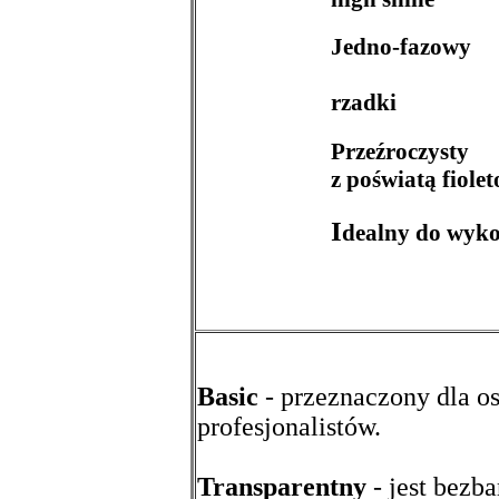
Jedno-fazowy
rzadki
Przeźroczysty
z poświatą fiole
I
dealny do wyko
Basic
- przeznaczony dla os
profesjonalistów.
Transparentny
- jest bezb