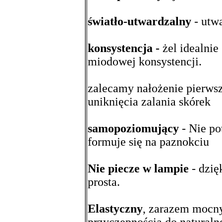
światło-utwardzalny
- utw
konsystencja -
żel idealnie
miodowej konsystencji.
zalecamy nałożenie pierwsz
uniknięcia zalania skórek
samopoziomujący
- Nie po
formuje się na paznokciu
Nie piecze w lampie
- dzięk
prosta.
Elastyczny
, zarazem mocny 
przyczepnością do naturalne