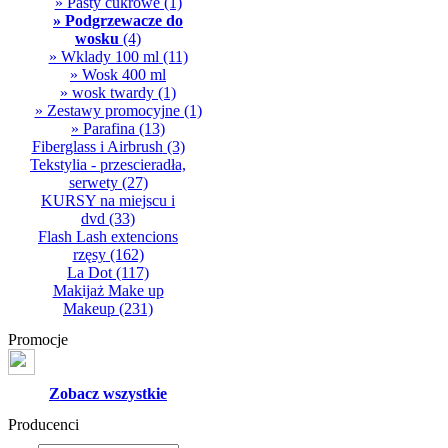
» Pasty cukrowe
(1)
» Podgrzewacze do
wosku
(4)
» Wklady 100 ml
(11)
» Wosk 400 ml
» wosk twardy
(1)
» Zestawy promocyjne
(1)
» Parafina
(13)
Fiberglass i Airbrush
(3)
Tekstylia - przescieradła,
serwety
(27)
KURSY na miejscu i
dvd
(33)
Flash Lash extencions
rzęsy
(162)
La Dot
(117)
Makijaż Make up
Makeup
(231)
Promocje
Zobacz wszystkie
Producenci