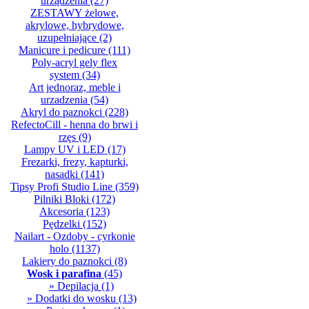
urządzenia
(27)
ZESTAWY żelowe,
akrylowe, hybrydowe,
uzupełniające
(2)
Manicure i pedicure
(111)
Poly-acryl gely flex
system
(34)
Art jednoraz, meble i
urzadzenia
(54)
Akryl do paznokci
(228)
RefectoCill - henna do brwi i
rzęs
(9)
Lampy UV i LED
(17)
Frezarki, frezy, kapturki,
nasadki
(141)
Tipsy Profi Studio Line
(359)
Pilniki Bloki
(172)
Akcesoria
(123)
Pędzelki
(152)
Nailart - Ozdoby - cyrkonie
holo
(1137)
Lakiery do paznokci
(8)
Wosk i parafina
(45)
» Depilacja
(1)
» Dodatki do wosku
(13)