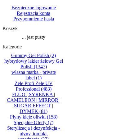
Bezpieczne logowanie
Rejestracja konta
Przypomnienie hasła
Koszyk
... jest pusty
Kategorie
Gummy Gel Polish
(2)
hybrydowy lakier żelowy Gel
Polish
(1347)
własna marka - private
label
(1)
Żele Profi Zele UV
Professional
(483)
FLUO | SYRENKA |
CAMELEON | MIRROR |
SUGAR EFFECT |
DYMEK
(81)
Płyny kleje oliwki
(158)
Specjalne Oferty
(7)
Sterylizacja i dezynfekcja -
płyny, torebki,