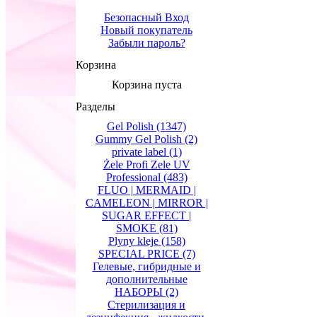
Безопасный Вход
Новый покупатель
Забыли пароль?
Корзина
Корзина пуста
Разделы
Gel Polish
(1347)
Gummy Gel Polish
(2)
private label
(1)
Żele Profi Zele UV
Professional
(483)
FLUO | MERMAID |
CAMELEON | MIRROR |
SUGAR EFFECT |
SMOKE
(81)
Plyny kleje
(158)
SPECIAL PRICE
(7)
Гелевые, гибридные и
дополнительные
НАБОРЫ
(2)
Стерилизация и