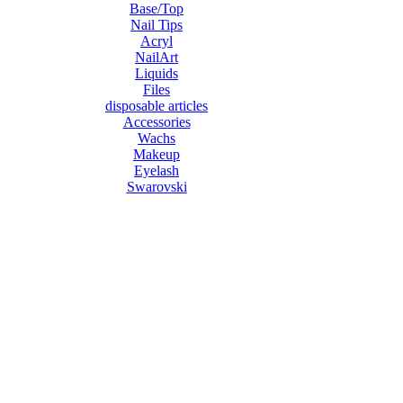
Base/Top
Nail Tips
Acryl
NailArt
Liquids
Files
disposable articles
Accessories
Wachs
Makeup
Eyelash
Swarovski