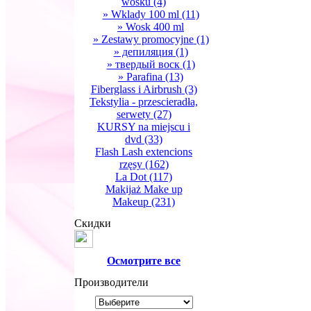
wosku
(4)
» Wklady 100 ml
(11)
» Wosk 400 ml
» Zestawy promocyjne
(1)
» депиляция
(1)
» твердый воск
(1)
» Parafina
(13)
Fiberglass i Airbrush
(3)
Tekstylia - przescieradła,
serwety
(27)
KURSY na miejscu i
dvd
(33)
Flash Lash extencions
rzęsy
(162)
La Dot
(117)
Makijaż Make up
Makeup
(231)
Скидки
Oсмотрите все
Производители