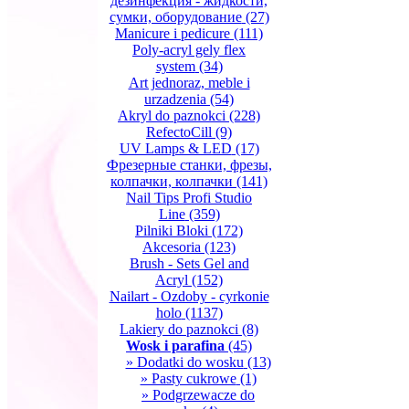
дезинфекция - жидкости,
сумки, оборудование
(27)
Manicure i pedicure
(111)
Poly-acryl gely flex
system
(34)
Art jednoraz, meble i
urzadzenia
(54)
Akryl do paznokci
(228)
RefectoCill
(9)
UV Lamps & LED
(17)
Фрезерные станки, фрезы,
колпачки, колпачки
(141)
Nail Tips Profi Studio
Line
(359)
Pilniki Bloki
(172)
Akcesoria
(123)
Brush - Sets Gel and
Acryl
(152)
Nailart - Ozdoby - cyrkonie
holo
(1137)
Lakiery do paznokci
(8)
Wosk i parafina
(45)
» Dodatki do wosku
(13)
» Pasty cukrowe
(1)
» Podgrzewacze do