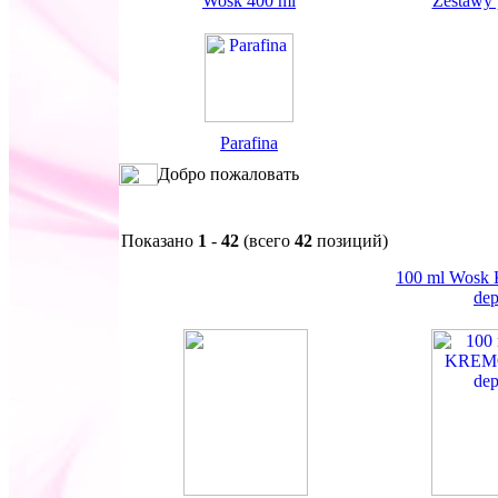
Wosk 400 ml
Zestawy 
Parafina
Добро пожаловать
Показано
1
-
42
(всего
42
позиций)
100 ml Wos
dep