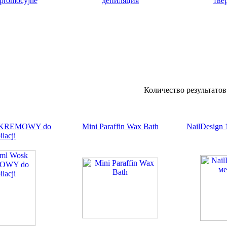
promocyjne
депиляция
тве
Количество результато
k KREMOWY do
Mini Paraffin Wax Bath
NailDesign 
ilacji