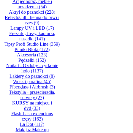
Art jednoraz, meble i
urzadzenia
(54)
Akryl do paznokci
(228)
RefectoCill - henna do brwi i
rzęs
(9)
Lampy UV i LED
(17)
Frezarki, frezy, kapturki,
nasadki
(141)
Tipsy Profi Studio Line
(359)
Pilniki Bloki
(172)
Akcesoria
(123)
Pędzelki
(152)
Nailart - Ozdoby - cyrkonie
holo
(1137)
Lakiery do paznokci
(8)
Wosk i parafina
(45)
Fiberglass i Airbrush
(3)
Tekstylia - przescieradła,
serwety
(27)
KURSY na miejscu i
dvd
(33)
Flash Lash extencions
rzęsy
(162)
La Dot
(117)
Makijaż Make up