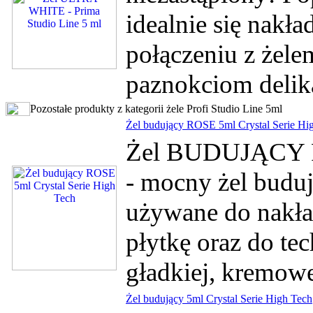
idealnie się nakła
połączeniu z żel
paznokciom delikat
Pozostałe produkty z kategorii żele Profi Studio Line 5ml
Żel budujący ROSE 5ml Crystal Serie Hi
Żel BUDUJĄCY RO
- mocny żel budu
używane do nakład
płytkę oraz do te
gładkiej, kremowe
Żel budujący 5ml Crystal Serie High Tech