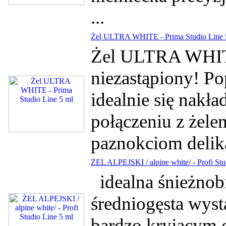
...
Żel ULTRA WHITE - Prima Studio Line 
Żel ULTRA WHITE
niezastąpiony! P
idealnie się nakła
połączeniu z żel
paznokciom delikat
ŻEL ALPEJSKI / alpine white/ - Profi Stu
idealna śnieżnobi
średniogęsta wyst
bardzo kryjącym c