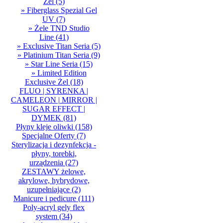
Żel
(5)
» Fiberglass Spezial Gel
UV
(7)
» Żele TND Studio
Line
(41)
» Exclusive Titan Seria
(5)
» Platinium Titan Seria
(9)
» Star Line Seria
(15)
» Limited Edition
Exclusive Żel
(18)
FLUO | SYRENKA |
CAMELEON | MIRROR |
SUGAR EFFECT |
DYMEK
(81)
Płyny kleje oliwki
(158)
Specjalne Oferty
(7)
Sterylizacja i dezynfekcja -
płyny, torebki,
urządzenia
(27)
ZESTAWY żelowe,
akrylowe, hybrydowe,
uzupełniające
(2)
Manicure i pedicure
(111)
Poly-acryl gely flex
system
(34)