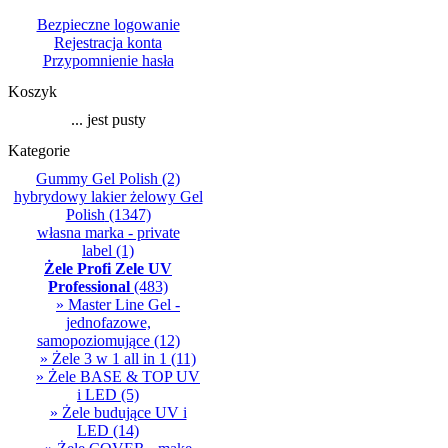
Bezpieczne logowanie
Rejestracja konta
Przypomnienie hasła
Koszyk
... jest pusty
Kategorie
Gummy Gel Polish
(2)
hybrydowy lakier żelowy Gel
Polish
(1347)
własna marka - private
label
(1)
Żele Profi Zele UV
Professional
(483)
» Master Line Gel -
jednofazowe,
samopoziomujące
(12)
» Żele 3 w 1 all in 1
(11)
» Żele BASE & TOP UV
i LED
(5)
» Żele budujące UV i
LED
(14)