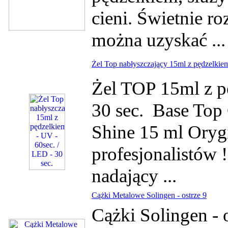
cieni. Świetnie ro
można uzyskać ..
Żel Top nabłyszczający 15ml z pędzelkiem
Żel TOP 15ml z p
30 sec. Base Top 
Shine 15 ml Orygi
profesjonalistów !
nadający ...
Cążki Metalowe Solingen - ostrze 9
Cążki Solingen - o