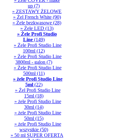
» Żele COVER - make
up
(7)
» ZESTAWY ŻELOWE
» Żel French White
(90)
» Żele bezkwasowe
(28)
» Żele LED
(13)
» Żele Profi Studio
Line
(149)
» Żele Profi Studio Line
100ml
(12)
» Żele Profi Studio Line
3800ml - galon
(7)
» Żele Profi Studio Line
500ml
(11)
» żele Profi Studio Line
5ml
(22)
» Żel Profi Studio Line
15ml
(18)
» żele Profi Studio Line
30ml
(14)
» żele Profi Studio Line
50ml
(15)
» żele Profi Studio Line
wszystkie
(50)
» 50 ml SUPER OFERTA