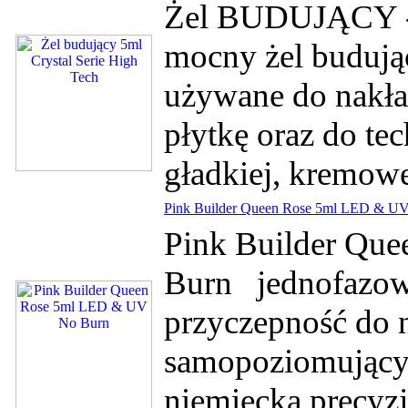
Żel BUDUJĄCY - C
mocny żel budują
używane do nakład
płytkę oraz do te
gładkiej, kremowe
Pink Builder Queen Rose 5ml LED & U
Pink Builder Qu
Burn jednofazowy
przyczepność do n
samopoziomując
niemiecka precyzj