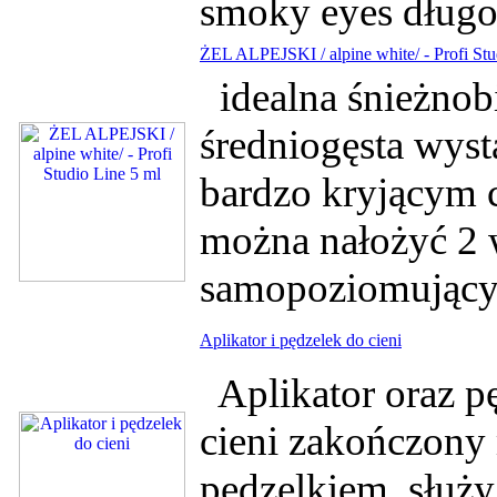
smoky eyes długoś
ŻEL ALPEJSKI / alpine white/ - Profi Stu
idealna śnieżnobi
średniogęsta wyst
bardzo kryjącym c
można nałożyć 2 w
samopoziomują
Aplikator i pędzelek do cieni
Aplikator oraz pę
cieni zakończony 
pędzelkiem, służy