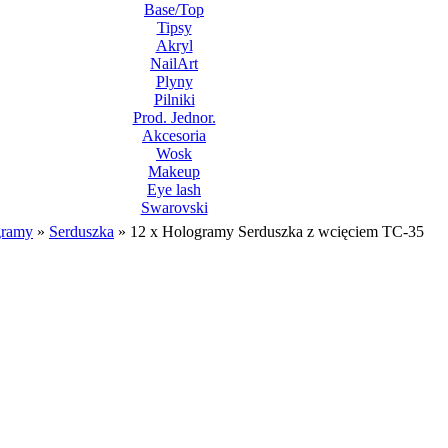
Base/Top
Tipsy
Akryl
NailArt
Plyny
Pilniki
Prod. Jednor.
Akcesoria
Wosk
Makeup
Eye lash
Swarovski
gramy
»
Serduszka
»
12 x Hologramy Serduszka z wcięciem TC-35