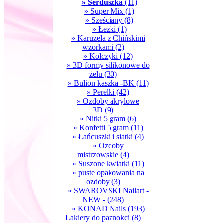
» Serduszka
(11)
» Super Mix
(1)
» Sześciany
(8)
» Łezki
(1)
» Karuzela z Chińskimi
wzorkami
(2)
» Kolczyki
(12)
» 3D formy silikonowe do
żelu
(30)
» Bulion kaszka -BK
(11)
» Perelki
(42)
» Ozdoby akrylowe
3D
(9)
» Nitki 5 gram
(6)
» Konfetti 5 gram
(11)
» Łańcuszki i siatki
(4)
» Ozdoby
mistrzowskie
(4)
» Suszone kwiatki
(11)
» puste opakowania na
ozdoby
(3)
» SWAROVSKI Nailart -
NEW -
(248)
» KONAD Nails
(193)
Lakiery do paznokci
(8)