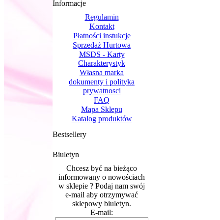
Informacje
Regulamin
Kontakt
Płatności instukcje
Sprzedaż Hurtowa
MSDS - Karty
Charakterystyk
Własna marka
dokumenty i polityka
prywatnosci
FAQ
Mapa Sklepu
Katalog produktów
Bestsellery
Biuletyn
Chcesz być na bieżąco
informowany o nowościach
w sklepie ? Podaj nam swój
e-mail aby otrzymywać
sklepowy biuletyn.
E-mail: