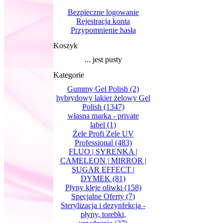
Bezpieczne logowanie
Rejestracja konta
Przypomnienie hasła
Koszyk
... jest pusty
Kategorie
Gummy Gel Polish
(2)
hybrydowy lakier żelowy Gel
Polish
(1347)
własna marka - private
label
(1)
Żele Profi Zele UV
Professional
(483)
FLUO | SYRENKA |
CAMELEON | MIRROR |
SUGAR EFFECT |
DYMEK
(81)
Płyny kleje oliwki
(158)
Specjalne Oferty
(7)
Sterylizacja i dezynfekcja -
płyny, torebki,