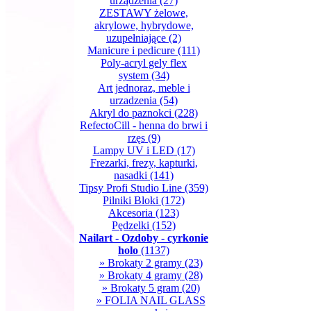
urządzenia
(27)
ZESTAWY żelowe,
akrylowe, hybrydowe,
uzupełniające
(2)
Manicure i pedicure
(111)
Poly-acryl gely flex
system
(34)
Art jednoraz, meble i
urzadzenia
(54)
Akryl do paznokci
(228)
RefectoCill - henna do brwi i
rzęs
(9)
Lampy UV i LED
(17)
Frezarki, frezy, kapturki,
nasadki
(141)
Tipsy Profi Studio Line
(359)
Pilniki Bloki
(172)
Akcesoria
(123)
Pędzelki
(152)
Nailart - Ozdoby - cyrkonie
holo
(1137)
» Brokaty 2 gramy
(23)
» Brokaty 4 gramy
(28)
» Brokaty 5 gram
(20)
» FOLIA NAIL GLASS