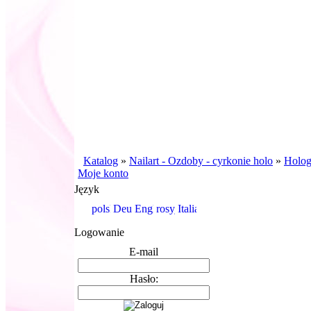
Katalog
»
Nailart - Ozdoby - cyrkonie holo
»
Holo
Moje konto
Język
Logowanie
E-mail
Hasło: