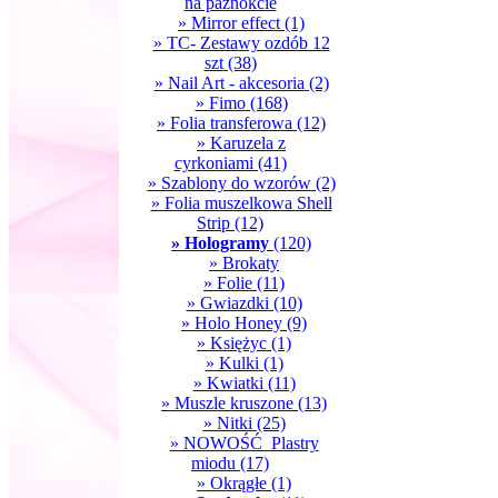
na paznokcie
» Mirror effect
(1)
» TC- Zestawy ozdób 12
szt
(38)
» Nail Art - akcesoria
(2)
» Fimo
(168)
» Folia transferowa
(12)
» Karuzela z
cyrkoniami
(41)
» Szablony do wzorów
(2)
» Folia muszelkowa Shell
Strip
(12)
» Hologramy
(120)
» Brokaty
» Folie
(11)
» Gwiazdki
(10)
» Holo Honey
(9)
» Księżyc
(1)
» Kulki
(1)
» Kwiatki
(11)
» Muszle kruszone
(13)
» Nitki
(25)
» NOWOŚĆ_Plastry
miodu
(17)
» Okrągłe
(1)