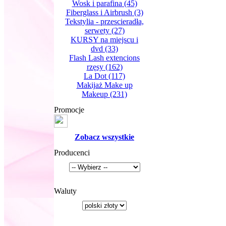
Wosk i parafina
(45)
Fiberglass i Airbrush
(3)
Tekstylia - przescieradła,
serwety
(27)
KURSY na miejscu i
dvd
(33)
Flash Lash extencions
rzęsy
(162)
La Dot
(117)
Makijaż Make up
Makeup
(231)
Promocje
Zobacz wszystkie
Producenci
Waluty