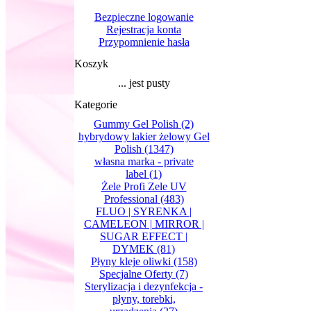
Bezpieczne logowanie
Rejestracja konta
Przypomnienie hasła
Koszyk
... jest pusty
Kategorie
Gummy Gel Polish
(2)
hybrydowy lakier żelowy Gel
Polish
(1347)
własna marka - private
label
(1)
Żele Profi Zele UV
Professional
(483)
FLUO | SYRENKA |
CAMELEON | MIRROR |
SUGAR EFFECT |
DYMEK
(81)
Płyny kleje oliwki
(158)
Specjalne Oferty
(7)
Sterylizacja i dezynfekcja -
płyny, torebki,