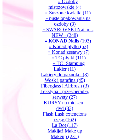
» Ozdoby
mistrzowskie
(4)
» Suszone kwiatki
(11)
» puste opakowania na
ozdoby
(3)
» SWAROVSKI Nailart -
NEW -
(248)
» KONAD Nails
(193)
» Konad płytki
(53)
» Konad zestawy
(7)
» TC płytki
(111)
» TC- Stamping
Lakier
(11)
Lakiery do paznokci
(8)
Wosk i parafina
(45)
Fiberglass i Airbrush
(3)
Tekstylia - przescieradła,
serwety
(27)
KURSY na miejscu i
dvd
(33)
Flash Lash extencions
rzęsy
(162)
La Dot
(117)
Makijaż Make up
Makeup
(231)