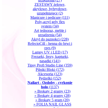
urządzenia
(27)
ZESTAWY żelowe,
akrylowe, hybrydowe,
uzupełniające
(2)
Manicure i pedicure
(111)
Poly-acryl gely flex
system
(34)
Art jednoraz, meble i
urzadzenia
(54)
Akryl do paznokci
(228)
RefectoCill - henna do brwi i
rzęs
(9)
Lampy UV i LED
(17)
Frezarki, frezy, kapturki,
nasadki
(141)
Tipsy Profi Studio Line
(359)
Pilniki Bloki
(172)
Akcesoria
(123)
Pędzelki
(152)
Nailart - Ozdoby - cyrkonie
holo
(1137)
» Brokaty 2 gramy
(23)
» Brokaty 4 gramy
(28)
» Brokaty 5 gram
(20)
» FOLIA NAIL GLASS