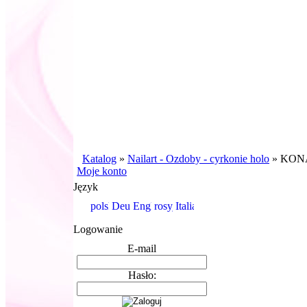
Katalog
»
Nailart - Ozdoby - cyrkonie holo
»
KONA
Moje konto
Język
Logowanie
E-mail
Hasło: