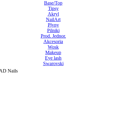
Base/Top
Tipsy
Akryl
NailArt
Plyny
Pilniki
Prod. Jednor.
Akcesoria
Wosk
Makeup
Eye lash
Swarovski
D Nails