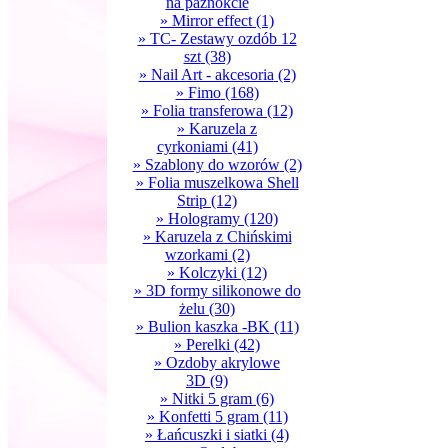
na paznokcie
» Mirror effect
(1)
» TC- Zestawy ozdób 12
szt
(38)
» Nail Art - akcesoria
(2)
» Fimo
(168)
» Folia transferowa
(12)
» Karuzela z
cyrkoniami
(41)
» Szablony do wzorów
(2)
» Folia muszelkowa Shell
Strip
(12)
» Hologramy
(120)
» Karuzela z Chińskimi
wzorkami
(2)
» Kolczyki
(12)
» 3D formy silikonowe do
żelu
(30)
» Bulion kaszka -BK
(11)
» Perelki
(42)
» Ozdoby akrylowe
3D
(9)
» Nitki 5 gram
(6)
» Konfetti 5 gram
(11)
» Łańcuszki i siatki
(4)