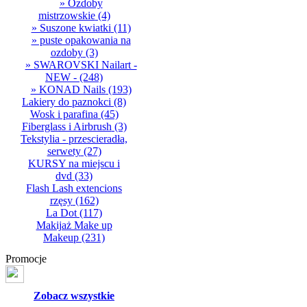
» Ozdoby
mistrzowskie
(4)
» Suszone kwiatki
(11)
» puste opakowania na
ozdoby
(3)
» SWAROVSKI Nailart -
NEW -
(248)
» KONAD Nails
(193)
Lakiery do paznokci
(8)
Wosk i parafina
(45)
Fiberglass i Airbrush
(3)
Tekstylia - przescieradła,
serwety
(27)
KURSY na miejscu i
dvd
(33)
Flash Lash extencions
rzęsy
(162)
La Dot
(117)
Makijaż Make up
Makeup
(231)
Promocje
Zobacz wszystkie