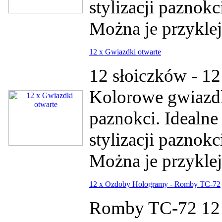
stylizacji paznok
Można je przykleja
12 x Gwiazdki otwarte
12 słoiczków - 12
Kolorowe gwiazdk
paznokci. Idealne
stylizacji paznok
Można je przykleja
12 x Ozdoby Hologramy - Romby TC-72
Romby TC-72 12 s