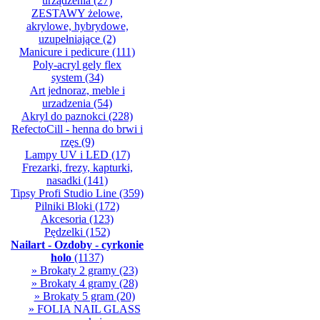
urządzenia
(27)
ZESTAWY żelowe,
akrylowe, hybrydowe,
uzupełniające
(2)
Manicure i pedicure
(111)
Poly-acryl gely flex
system
(34)
Art jednoraz, meble i
urzadzenia
(54)
Akryl do paznokci
(228)
RefectoCill - henna do brwi i
rzęs
(9)
Lampy UV i LED
(17)
Frezarki, frezy, kapturki,
nasadki
(141)
Tipsy Profi Studio Line
(359)
Pilniki Bloki
(172)
Akcesoria
(123)
Pędzelki
(152)
Nailart - Ozdoby - cyrkonie
holo
(1137)
» Brokaty 2 gramy
(23)
» Brokaty 4 gramy
(28)
» Brokaty 5 gram
(20)
» FOLIA NAIL GLASS