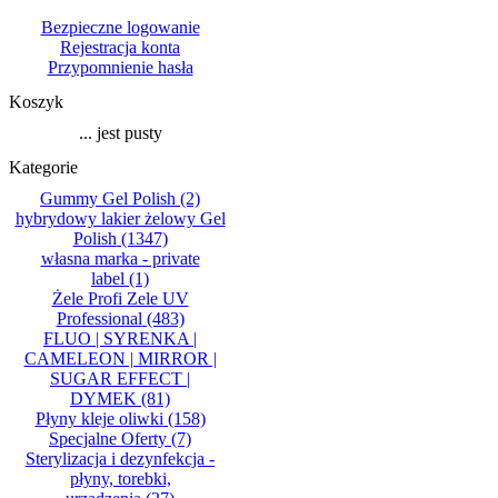
Bezpieczne logowanie
Rejestracja konta
Przypomnienie hasła
Koszyk
... jest pusty
Kategorie
Gummy Gel Polish
(2)
hybrydowy lakier żelowy Gel
Polish
(1347)
własna marka - private
label
(1)
Żele Profi Zele UV
Professional
(483)
FLUO | SYRENKA |
CAMELEON | MIRROR |
SUGAR EFFECT |
DYMEK
(81)
Płyny kleje oliwki
(158)
Specjalne Oferty
(7)
Sterylizacja i dezynfekcja -
płyny, torebki,