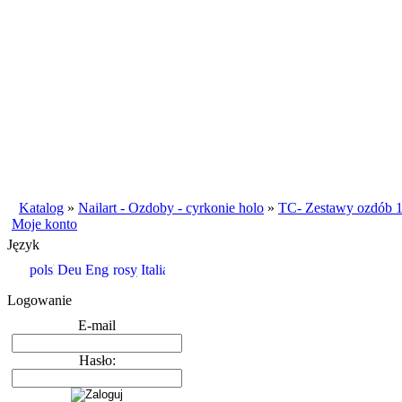
Katalog
»
Nailart - Ozdoby - cyrkonie holo
»
TC- Zestawy ozdób 1
Moje konto
Język
Logowanie
E-mail
Hasło: