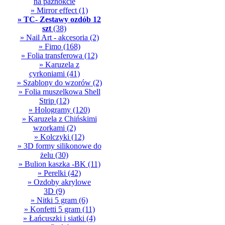
na paznokcie
» Mirror effect
(1)
» TC- Zestawy ozdób 12
szt
(38)
» Nail Art - akcesoria
(2)
» Fimo
(168)
» Folia transferowa
(12)
» Karuzela z
cyrkoniami
(41)
» Szablony do wzorów
(2)
» Folia muszelkowa Shell
Strip
(12)
» Hologramy
(120)
» Karuzela z Chińskimi
wzorkami
(2)
» Kolczyki
(12)
» 3D formy silikonowe do
żelu
(30)
» Bulion kaszka -BK
(11)
» Perelki
(42)
» Ozdoby akrylowe
3D
(9)
» Nitki 5 gram
(6)
» Konfetti 5 gram
(11)
» Łańcuszki i siatki
(4)