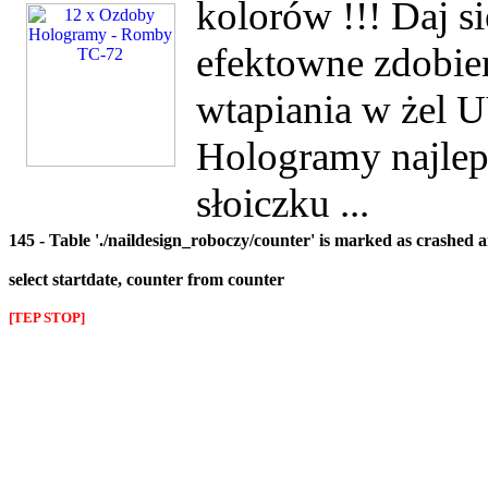
kolorów !!! Daj s
efektowne zdobie
wtapiania w żel UV
Hologramy najlep
słoiczku ...
145 - Table './naildesign_roboczy/counter' is marked as crashed 
select startdate, counter from counter
[TEP STOP]