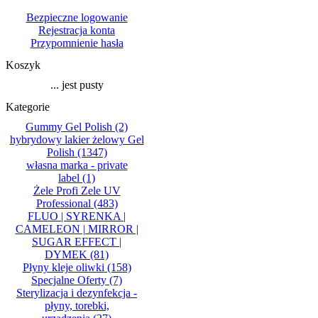
Bezpieczne logowanie
Rejestracja konta
Przypomnienie hasła
Koszyk
... jest pusty
Kategorie
Gummy Gel Polish
(2)
hybrydowy lakier żelowy Gel
Polish
(1347)
własna marka - private
label
(1)
Żele Profi Zele UV
Professional
(483)
FLUO | SYRENKA |
CAMELEON | MIRROR |
SUGAR EFFECT |
DYMEK
(81)
Płyny kleje oliwki
(158)
Specjalne Oferty
(7)
Sterylizacja i dezynfekcja -
płyny, torebki,