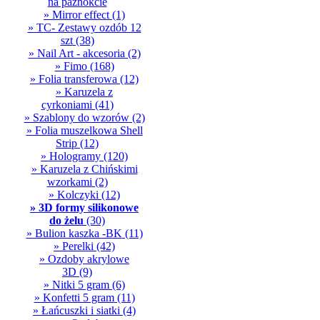
na paznokcie
» Mirror effect
(1)
» TC- Zestawy ozdób 12
szt
(38)
» Nail Art - akcesoria
(2)
» Fimo
(168)
» Folia transferowa
(12)
» Karuzela z
cyrkoniami
(41)
» Szablony do wzorów
(2)
» Folia muszelkowa Shell
Strip
(12)
» Hologramy
(120)
» Karuzela z Chińskimi
wzorkami
(2)
» Kolczyki
(12)
» 3D formy silikonowe
do żelu
(30)
» Bulion kaszka -BK
(11)
» Perelki
(42)
» Ozdoby akrylowe
3D
(9)
» Nitki 5 gram
(6)
» Konfetti 5 gram
(11)
» Łańcuszki i siatki
(4)