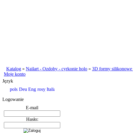
Katalog
»
Nailart - Ozdoby - cyrkonie holo
»
3D formy silikonowe 
Moje konto
Język
Logowanie
E-mail
Hasło: