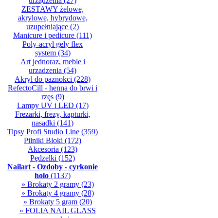
urządzenia
(27)
ZESTAWY żelowe,
akrylowe, hybrydowe,
uzupełniające
(2)
Manicure i pedicure
(111)
Poly-acryl gely flex
system
(34)
Art jednoraz, meble i
urzadzenia
(54)
Akryl do paznokci
(228)
RefectoCill - henna do brwi i
rzęs
(9)
Lampy UV i LED
(17)
Frezarki, frezy, kapturki,
nasadki
(141)
Tipsy Profi Studio Line
(359)
Pilniki Bloki
(172)
Akcesoria
(123)
Pędzelki
(152)
Nailart - Ozdoby - cyrkonie
holo
(1137)
» Brokaty 2 gramy
(23)
» Brokaty 4 gramy
(28)
» Brokaty 5 gram
(20)
» FOLIA NAIL GLASS