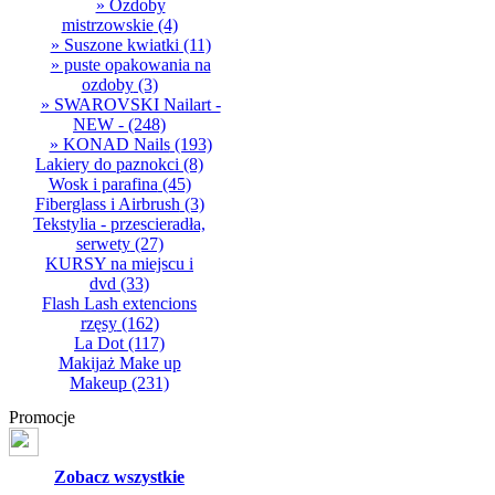
» Ozdoby
mistrzowskie
(4)
» Suszone kwiatki
(11)
» puste opakowania na
ozdoby
(3)
» SWAROVSKI Nailart -
NEW -
(248)
» KONAD Nails
(193)
Lakiery do paznokci
(8)
Wosk i parafina
(45)
Fiberglass i Airbrush
(3)
Tekstylia - przescieradła,
serwety
(27)
KURSY na miejscu i
dvd
(33)
Flash Lash extencions
rzęsy
(162)
La Dot
(117)
Makijaż Make up
Makeup
(231)
Promocje
Zobacz wszystkie