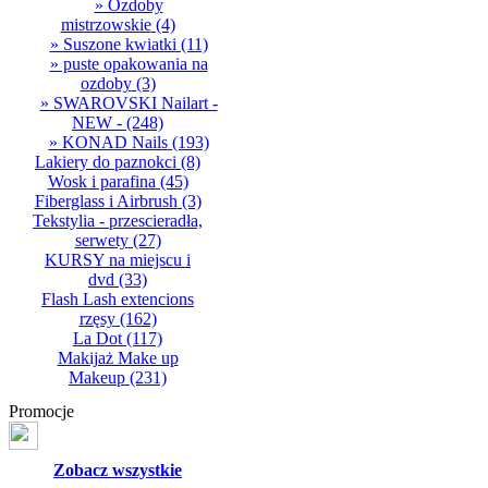
» Ozdoby
mistrzowskie
(4)
» Suszone kwiatki
(11)
» puste opakowania na
ozdoby
(3)
» SWAROVSKI Nailart -
NEW -
(248)
» KONAD Nails
(193)
Lakiery do paznokci
(8)
Wosk i parafina
(45)
Fiberglass i Airbrush
(3)
Tekstylia - przescieradła,
serwety
(27)
KURSY na miejscu i
dvd
(33)
Flash Lash extencions
rzęsy
(162)
La Dot
(117)
Makijaż Make up
Makeup
(231)
Promocje
Zobacz wszystkie