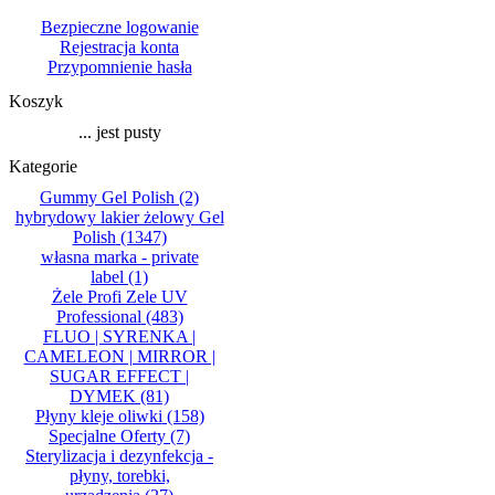
Bezpieczne logowanie
Rejestracja konta
Przypomnienie hasła
Koszyk
... jest pusty
Kategorie
Gummy Gel Polish
(2)
hybrydowy lakier żelowy Gel
Polish
(1347)
własna marka - private
label
(1)
Żele Profi Zele UV
Professional
(483)
FLUO | SYRENKA |
CAMELEON | MIRROR |
SUGAR EFFECT |
DYMEK
(81)
Płyny kleje oliwki
(158)
Specjalne Oferty
(7)
Sterylizacja i dezynfekcja -
płyny, torebki,