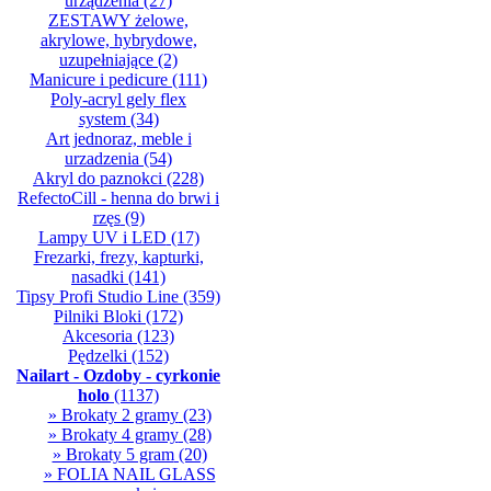
urządzenia
(27)
ZESTAWY żelowe,
akrylowe, hybrydowe,
uzupełniające
(2)
Manicure i pedicure
(111)
Poly-acryl gely flex
system
(34)
Art jednoraz, meble i
urzadzenia
(54)
Akryl do paznokci
(228)
RefectoCill - henna do brwi i
rzęs
(9)
Lampy UV i LED
(17)
Frezarki, frezy, kapturki,
nasadki
(141)
Tipsy Profi Studio Line
(359)
Pilniki Bloki
(172)
Akcesoria
(123)
Pędzelki
(152)
Nailart - Ozdoby - cyrkonie
holo
(1137)
» Brokaty 2 gramy
(23)
» Brokaty 4 gramy
(28)
» Brokaty 5 gram
(20)
» FOLIA NAIL GLASS