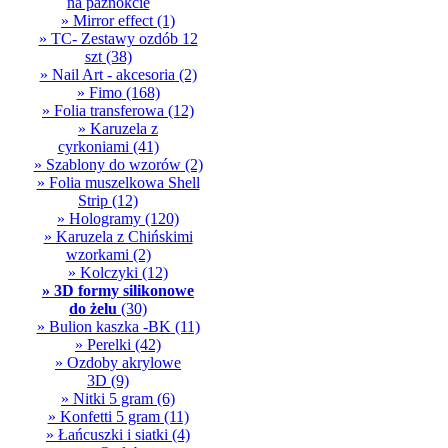
na paznokcie
» Mirror effect
(1)
» TC- Zestawy ozdób 12
szt
(38)
» Nail Art - akcesoria
(2)
» Fimo
(168)
» Folia transferowa
(12)
» Karuzela z
cyrkoniami
(41)
» Szablony do wzorów
(2)
» Folia muszelkowa Shell
Strip
(12)
» Hologramy
(120)
» Karuzela z Chińskimi
wzorkami
(2)
» Kolczyki
(12)
» 3D formy silikonowe
do żelu
(30)
» Bulion kaszka -BK
(11)
» Perelki
(42)
» Ozdoby akrylowe
3D
(9)
» Nitki 5 gram
(6)
» Konfetti 5 gram
(11)
» Łańcuszki i siatki
(4)