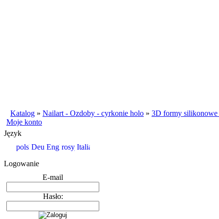
Katalog
»
Nailart - Ozdoby - cyrkonie holo
»
3D formy silikonowe 
Moje konto
Język
Logowanie
E-mail
Hasło: