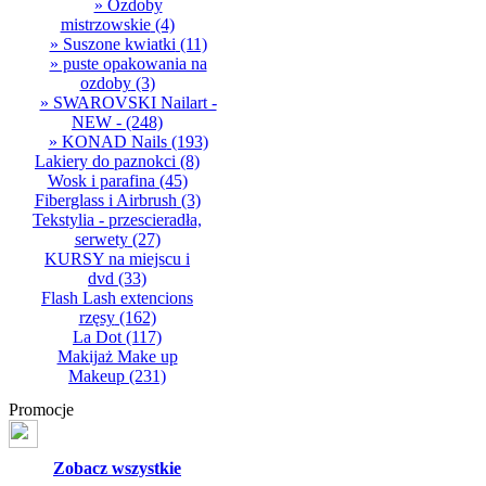
» Ozdoby
mistrzowskie
(4)
» Suszone kwiatki
(11)
» puste opakowania na
ozdoby
(3)
» SWAROVSKI Nailart -
NEW -
(248)
» KONAD Nails
(193)
Lakiery do paznokci
(8)
Wosk i parafina
(45)
Fiberglass i Airbrush
(3)
Tekstylia - przescieradła,
serwety
(27)
KURSY na miejscu i
dvd
(33)
Flash Lash extencions
rzęsy
(162)
La Dot
(117)
Makijaż Make up
Makeup
(231)
Promocje
Zobacz wszystkie