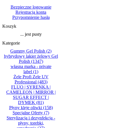
Bezpieczne logowanie
Rejestracja konta
Przypomnienie hasła
Koszyk
... jest pusty
Kategorie
Gummy Gel Polish
(2)
hybrydowy lakier żelowy Gel
Polish
(1347)
własna marka - private
label
(1)
Żele Profi Zele UV
Professional
(483)
FLUO | SYRENKA |
CAMELEON | MIRROR |
SUGAR EFFECT |
DYMEK
(81)
Płyny kleje oliwki
(158)
Specjalne Oferty
(7)
Sterylizacja i dezynfekcja -
płyny, torebki,