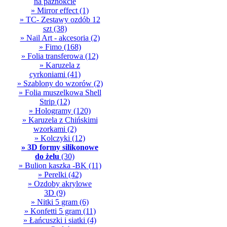
na paznokcie
» Mirror effect
(1)
» TC- Zestawy ozdób 12
szt
(38)
» Nail Art - akcesoria
(2)
» Fimo
(168)
» Folia transferowa
(12)
» Karuzela z
cyrkoniami
(41)
» Szablony do wzorów
(2)
» Folia muszelkowa Shell
Strip
(12)
» Hologramy
(120)
» Karuzela z Chińskimi
wzorkami
(2)
» Kolczyki
(12)
» 3D formy silikonowe
do żelu
(30)
» Bulion kaszka -BK
(11)
» Perelki
(42)
» Ozdoby akrylowe
3D
(9)
» Nitki 5 gram
(6)
» Konfetti 5 gram
(11)
» Łańcuszki i siatki
(4)