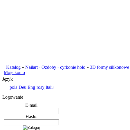
Katalog
»
Nailart - Ozdoby - cyrkonie holo
»
3D formy silikonowe 
Moje konto
Język
Logowanie
E-mail
Hasło: