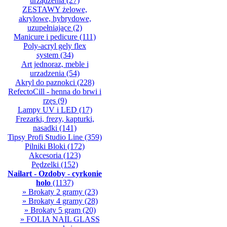
urządzenia
(27)
ZESTAWY żelowe,
akrylowe, hybrydowe,
uzupełniające
(2)
Manicure i pedicure
(111)
Poly-acryl gely flex
system
(34)
Art jednoraz, meble i
urzadzenia
(54)
Akryl do paznokci
(228)
RefectoCill - henna do brwi i
rzęs
(9)
Lampy UV i LED
(17)
Frezarki, frezy, kapturki,
nasadki
(141)
Tipsy Profi Studio Line
(359)
Pilniki Bloki
(172)
Akcesoria
(123)
Pędzelki
(152)
Nailart - Ozdoby - cyrkonie
holo
(1137)
» Brokaty 2 gramy
(23)
» Brokaty 4 gramy
(28)
» Brokaty 5 gram
(20)
» FOLIA NAIL GLASS