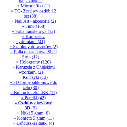
na paznokcie
» Mirror effect
(1)
» TC- Zestawy ozdób 12
szt
(38)
» Nail Art - akcesoria
(2)
» Fimo
(168)
» Folia transferowa
(12)
» Karuzela z
cyrkoniami
(41)
» Szablony do wzorów
(2)
» Folia muszelkowa Shell
Strip
(12)
» Hologramy
(120)
» Karuzela z Chińskimi
wzorkami
(2)
» Kolczyki
(12)
» 3D formy silikonowe do
żelu
(30)
» Bulion kaszka -BK
(11)
» Perelki
(42)
» Ozdoby akrylowe
3D
(9)
» Nitki 5 gram
(6)
» Konfetti 5 gram
(11)
» Łańcuszki i siatki
(4)