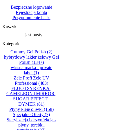
Bezpieczne logowanie
Rejestracja konta
Przypomnienie hasła
Koszyk
... jest pusty
Kategorie
Gummy Gel Polish
(2)
hybrydowy lakier żelowy Gel
Polish
(1347)
własna marka - private
label
(1)
Żele Profi Zele UV
Professional
(483)
FLUO | SYRENKA |
CAMELEON | MIRROR |
SUGAR EFFECT |
DYMEK
(81)
Płyny kleje oliwki
(158)
Specjalne Oferty
(7)
Sterylizacja i dezynfekcja -
płyny, torebki,