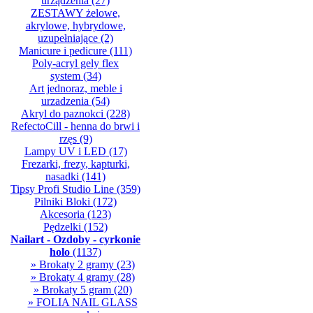
urządzenia
(27)
ZESTAWY żelowe,
akrylowe, hybrydowe,
uzupełniające
(2)
Manicure i pedicure
(111)
Poly-acryl gely flex
system
(34)
Art jednoraz, meble i
urzadzenia
(54)
Akryl do paznokci
(228)
RefectoCill - henna do brwi i
rzęs
(9)
Lampy UV i LED
(17)
Frezarki, frezy, kapturki,
nasadki
(141)
Tipsy Profi Studio Line
(359)
Pilniki Bloki
(172)
Akcesoria
(123)
Pędzelki
(152)
Nailart - Ozdoby - cyrkonie
holo
(1137)
» Brokaty 2 gramy
(23)
» Brokaty 4 gramy
(28)
» Brokaty 5 gram
(20)
» FOLIA NAIL GLASS