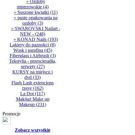
» Ozdoby
mistrzowskie
(4)
» Suszone kwiatki
(11)
» puste opakowania na
ozdoby
(3)
» SWAROVSKI Nailart -
NEW -
(248)
» KONAD Nails
(193)
Lakiery do paznokci
(8)
Wosk i parafina
(45)
Fiberglass i Airbrush
(3)
Tekstylia - przescieradła,
serwety
(27)
KURSY na miejscu i
dvd
(33)
Flash Lash extencions
rzęsy
(162)
La Dot
(117)
Makijaż Make up
Makeup
(231)
Promocje
Zobacz wszystkie