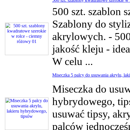
500 szt. szablony kwadratowe szerokie w
500 szt. szablon 
Szablony do styli
akrylowych. - 500
jakość kleju - ide
W celu ...
Miseczka 5 palcy do usuwania akrylu, la
Miseczka do usuwa
hybrydowego, tip
usuwać tipsy, akr
palców jednocześ