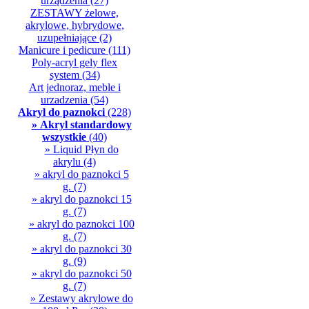
urządzenia
(27)
ZESTAWY żelowe,
akrylowe, hybrydowe,
uzupełniające
(2)
Manicure i pedicure
(111)
Poly-acryl gely flex
system
(34)
Art jednoraz, meble i
urzadzenia
(54)
Akryl do paznokci
(228)
» Akryl standardowy
wszystkie
(40)
» Liquid Płyn do
akrylu
(4)
» akryl do paznokci 5
g.
(7)
» akryl do paznokci 15
g.
(7)
» akryl do paznokci 100
g.
(7)
» akryl do paznokci 30
g.
(9)
» akryl do paznokci 50
g.
(7)
» Zestawy akrylowe do