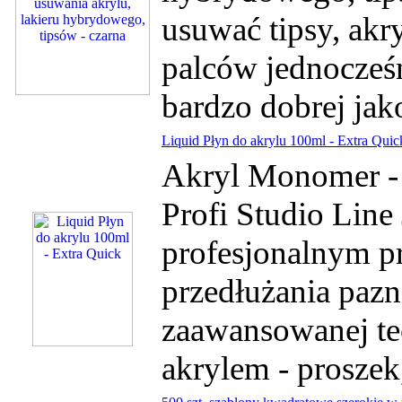
usuwać tipsy, akr
palców jednocześ
bardzo dobrej ja
Liquid Płyn do akrylu 100ml - Extra Quic
Akryl Monomer - 
Profi Studio Line 
profesjonalnym p
przedłużania pazn
zaawansowanej tec
akrylem - proszek,