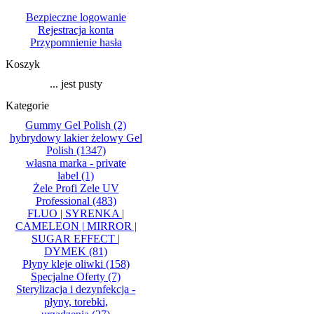
Bezpieczne logowanie
Rejestracja konta
Przypomnienie hasła
Koszyk
... jest pusty
Kategorie
Gummy Gel Polish
(2)
hybrydowy lakier żelowy Gel
Polish
(1347)
własna marka - private
label
(1)
Żele Profi Zele UV
Professional
(483)
FLUO | SYRENKA |
CAMELEON | MIRROR |
SUGAR EFFECT |
DYMEK
(81)
Płyny kleje oliwki
(158)
Specjalne Oferty
(7)
Sterylizacja i dezynfekcja -
płyny, torebki,