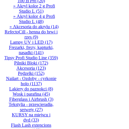
100 zł Pro
(20)
» Akryl kolor 2 g Profi
Studio L
(51)
» Akryl kolor 4 g Profi
Studio L
(48)
» Akcesoria do akrylu
(14)
RefectoCill - henna do brwi i
rzęs
(9)
Lampy UV i LED
(17)
Frezarki, frezy, kapturki,
nasadki
(141)
Tipsy Profi Studio Line
(359)
Pilniki Bloki
(172)
Akcesoria
(123)
Pędzelki
(152)
Nailart - Ozdoby - cyrkonie
holo
(1137)
Lakiery do paznokci
(8)
Wosk i parafina
(45)
Fiberglass i Airbrush
(3)
Tekstylia - przescieradła,
serwety
(27)
KURSY na miejscu i
dvd
(33)
Flash Lash extencions