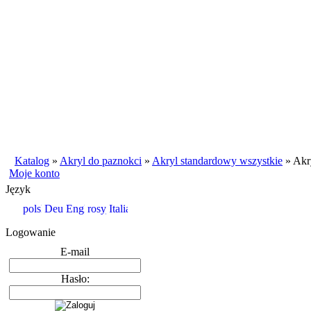
Katalog
»
Akryl do paznokci
»
Akryl standardowy wszystkie
»
Akr
Moje konto
Język
Logowanie
E-mail
Hasło: