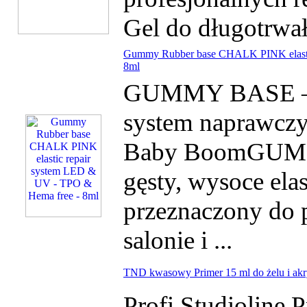
Gel do długotrwałe
Gummy Rubber base CHALK PINK elastic
8ml
GUMMY BASE – El
system naprawcz
Baby BoomGUM
gęsty, wysoce ela
przeznaczony do 
salonie i ...
TND kwasowy Primer 15 ml do żelu i akr
Profi Studioline P