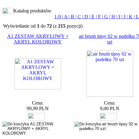
Katalog produktów
1-9 |
A |
B |
C |
D |
E |
F |
G |
H |
I |
J |
K |
L 
Wyświetlanie od
1
do
72
(z
215
pozycji)
A1 ZESTAW AKRYLOWY +
air brush tipsy 02 w pudełku 7
AKRYL KOLOROWY
szt
Cena:
Cena:
99,99 PLN
9,00 PLN