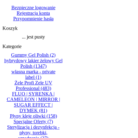
Bezpieczne logowanie
Rejestracja konta
Przypomnienie hasła
Koszyk
... jest pusty
Kategorie
Gummy Gel Polish
(2)
hybrydowy lakier żelowy Gel
Polish
(1347)
własna marka - private
label
(1)
Żele Profi Zele UV
Professional
(483)
FLUO | SYRENKA |
CAMELEON | MIRROR |
SUGAR EFFECT |
DYMEK
(81)
Płyny kleje oliwki
(158)
Specjalne Oferty
(7)
Sterylizacja i dezynfekcja -
płyny, torebki,