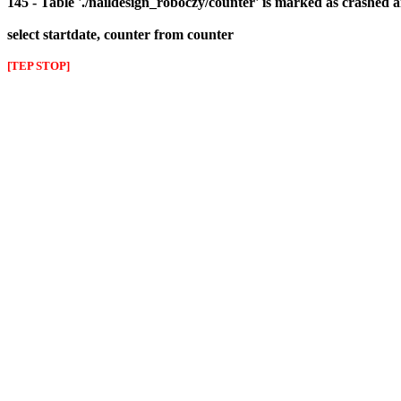
145 - Table './naildesign_roboczy/counter' is marked as crashed 
select startdate, counter from counter
[TEP STOP]