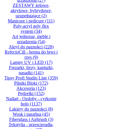
urządzenia
(27)
ZESTAWY żelowe,
akrylowe, hybrydowe,
uzupełniające
(2)
Manicure i pedicure
(111)
Poly-acryl gely flex
system
(34)
Art jednoraz, meble i
urzadzenia
(54)
Akryl do paznokci
(228)
RefectoCill - henna do brwi i
rzęs
(9)
Lampy UV i LED
(17)
Frezarki, frezy, kapturki,
nasadki
(141)
Tipsy Profi Studio Line
(359)
Pilniki Bloki
(172)
Akcesoria
(123)
Pędzelki
(152)
Nailart - Ozdoby - cyrkonie
holo
(1137)
Lakiery do paznokci
(8)
Wosk i parafina
(45)
Fiberglass i Airbrush
(3)
Tekstylia - przescieradła,