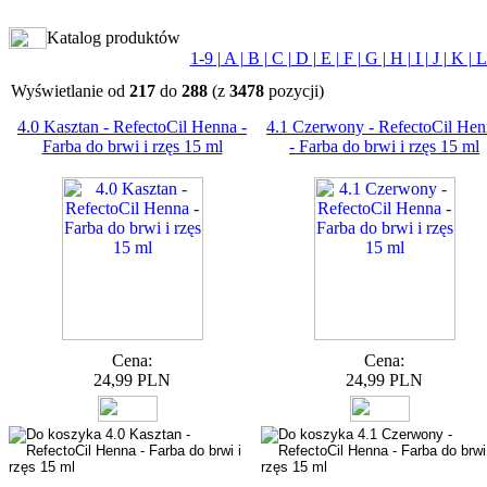
Katalog produktów
1-9 |
A |
B |
C |
D |
E |
F |
G |
H |
I |
J |
K |
L 
Wyświetlanie od
217
do
288
(z
3478
pozycji)
4.0 Kasztan - RefectoCil Henna -
4.1 Czerwony - RefectoCil Hen
Farba do brwi i rzęs 15 ml
- Farba do brwi i rzęs 15 ml
Cena:
Cena:
24,99 PLN
24,99 PLN