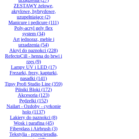
urządzenia
(27)
ZESTAWY żelowe,
akrylowe, hybrydowe,
uzupełniające
(2)
Manicure i pedicure
(111)
Poly-acryl gely flex
system
(34)
Art jednoraz, meble i
urzadzenia
(54)
Akryl do paznokci
(228)
RefectoCill - henna do brwi i
rzęs
(9)
Lampy UV i LED
(17)
Frezarki, frezy, kapturki,
nasadki
(141)
Tipsy Profi Studio Line
(359)
Pilniki Bloki
(172)
Akcesoria
(123)
Pędzelki
(152)
Nailart - Ozdoby - cyrkonie
holo
(1137)
Lakiery do paznokci
(8)
Wosk i parafina
(45)
Fiberglass i Airbrush
(3)
Tekstylia - przescieradła,