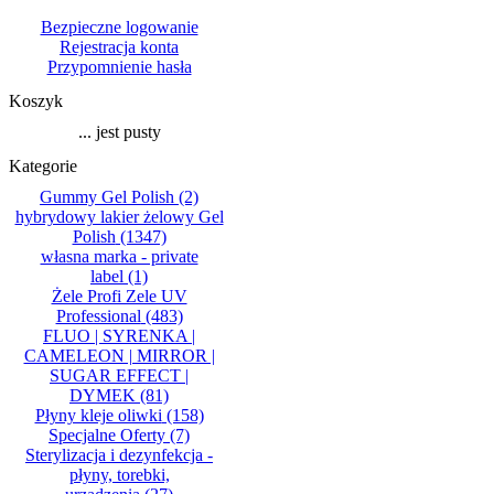
Bezpieczne logowanie
Rejestracja konta
Przypomnienie hasła
Koszyk
... jest pusty
Kategorie
Gummy Gel Polish
(2)
hybrydowy lakier żelowy Gel
Polish
(1347)
własna marka - private
label
(1)
Żele Profi Zele UV
Professional
(483)
FLUO | SYRENKA |
CAMELEON | MIRROR |
SUGAR EFFECT |
DYMEK
(81)
Płyny kleje oliwki
(158)
Specjalne Oferty
(7)
Sterylizacja i dezynfekcja -
płyny, torebki,