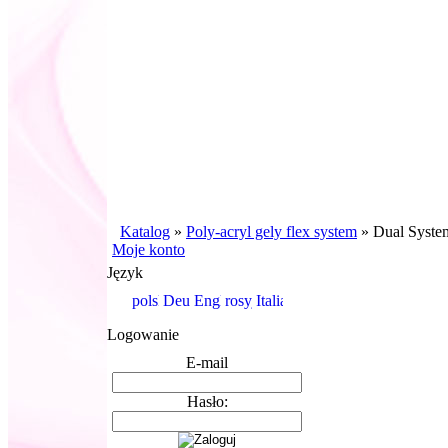
Katalog
»
Poly-acryl gely flex system
»
Dual System
Moje konto
Język
Logowanie
E-mail
Hasło: