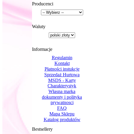
Producenci
Waluty
Informacje
Regulamin
Kontakt
Płatności instukcje
Sprzedaż Hurtowa
MSDS - Karty
Charakterystyk
Własna marka
dokumenty i polityka
prywatnosci
FAQ
Mapa Sklepu
Katalog produktów
Bestsellery