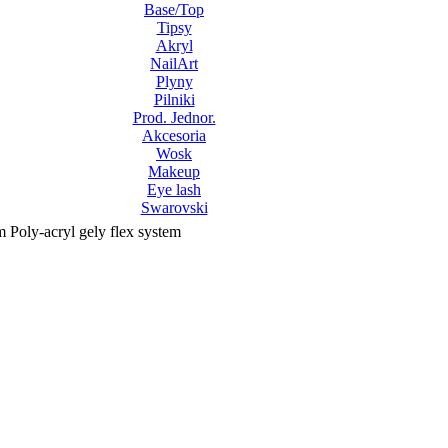
Base/Top
Tipsy
Akryl
NailArt
Plyny
Pilniki
Prod. Jednor.
Akcesoria
Wosk
Makeup
Eye lash
Swarovski
 Poly-acryl gely flex system