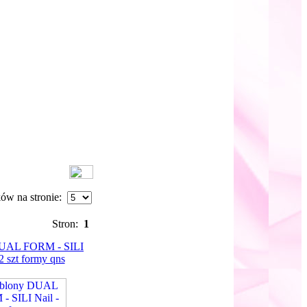
ków na stronie:
Stron:
1
DUAL FORM - SILI
2 szt formy qns