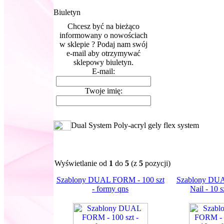
Biuletyn
Chcesz być na bieżąco
informowany o nowościach
w sklepie ? Podaj nam swój
e-mail aby otrzymywać
sklepowy biuletyn.
E-mail:
Twoje imię:
Dual System Poly-acryl gely flex system
Wyświetlanie od
1
do
5
(z
5
pozycji)
Szablony DUAL FORM - 100 szt
Szablony DU
- formy qns
Nail - 10 