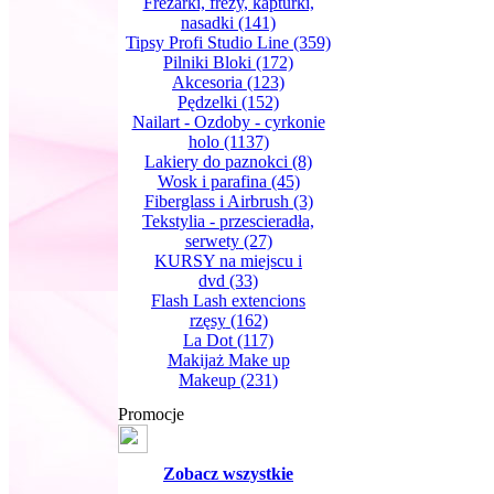
Frezarki, frezy, kapturki,
nasadki
(141)
Tipsy Profi Studio Line
(359)
Pilniki Bloki
(172)
Akcesoria
(123)
Pędzelki
(152)
Nailart - Ozdoby - cyrkonie
holo
(1137)
Lakiery do paznokci
(8)
Wosk i parafina
(45)
Fiberglass i Airbrush
(3)
Tekstylia - przescieradła,
serwety
(27)
KURSY na miejscu i
dvd
(33)
Flash Lash extencions
rzęsy
(162)
La Dot
(117)
Makijaż Make up
Makeup
(231)
Promocje
Zobacz wszystkie