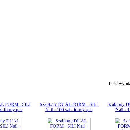
Ilość wyni
AL FORM - SILI
Szablony DUAL FORM - SILI
Szablony 
szt formy qns
Nail - 100 szt - formy qns
Nail - 1