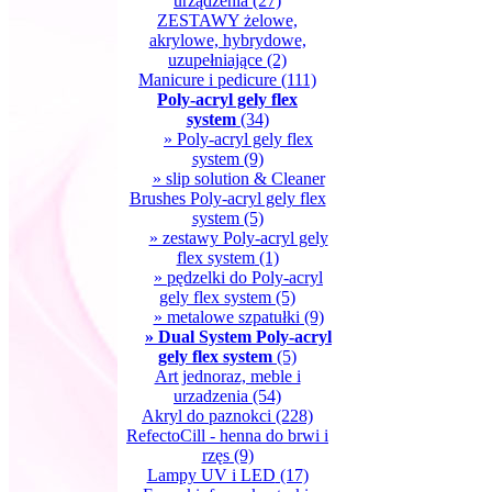
urządzenia
(27)
ZESTAWY żelowe,
akrylowe, hybrydowe,
uzupełniające
(2)
Manicure i pedicure
(111)
Poly-acryl gely flex
system
(34)
» Poly-acryl gely flex
system
(9)
» slip solution & Cleaner
Brushes Poly-acryl gely flex
system
(5)
» zestawy Poly-acryl gely
flex system
(1)
» pędzelki do Poly-acryl
gely flex system
(5)
» metalowe szpatułki
(9)
» Dual System Poly-acryl
gely flex system
(5)
Art jednoraz, meble i
urzadzenia
(54)
Akryl do paznokci
(228)
RefectoCill - henna do brwi i
rzęs
(9)
Lampy UV i LED
(17)