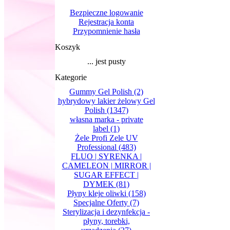
Bezpieczne logowanie
Rejestracja konta
Przypomnienie hasła
Koszyk
... jest pusty
Kategorie
Gummy Gel Polish
(2)
hybrydowy lakier żelowy Gel
Polish
(1347)
własna marka - private
label
(1)
Żele Profi Zele UV
Professional
(483)
FLUO | SYRENKA |
CAMELEON | MIRROR |
SUGAR EFFECT |
DYMEK
(81)
Płyny kleje oliwki
(158)
Specjalne Oferty
(7)
Sterylizacja i dezynfekcja -
płyny, torebki,