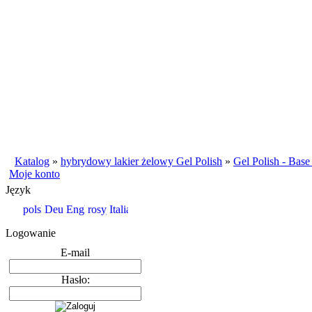
Katalog
»
hybrydowy lakier żelowy Gel Polish
»
Gel Polish - Bas
Moje konto
Język
Logowanie
E-mail
Hasło: