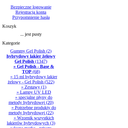
Bezpieczne logowanie
Rejestracja konta
Przypomnienie hasła
Koszyk
... jest pusty
Kategorie
Gummy Gel Polish
(2)
hybrydowy lakier żelowy
Gel Polish
(1347)
» Gel Polish - Base &
TOP
(68)
» 15 ml hybrydowy lakier
żelowy - Gel Polish
(522)
» Zestawy
(1)
» Lampy UV LED
» specjalne płyny do
metody hybrydowej
(20)
» Potrzebne produkty do
metody hybrydowej
(22)
» Wzornik wszystkich
lakierów hybrydowych
(3)