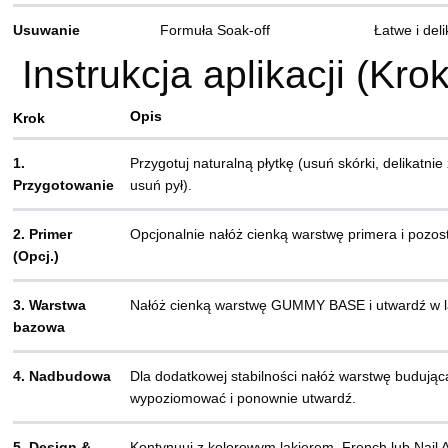
Usuwanie
Formuła Soak-off
Łatwe i del
Instrukcja aplikacji (Kro
Opis
Krok
1.
Przygotuj naturalną płytkę (usuń skórki, delikatni
Przygotowanie
usuń pył).
2. Primer
Opcjonalnie nałóż cienką warstwę primera i pozos
(Opcj.)
3. Warstwa
Nałóż cienką warstwę GUMMY BASE i utwardź w l
bazowa
4. Nadbudowa
Dla dodatkowej stabilności nałóż warstwę budującą
wypoziomować i ponownie utwardź.
5. Design &
Kontynuuj z kolorowym lakierem, French lub Nail A