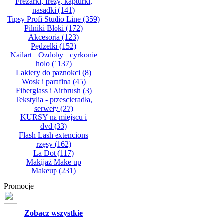
Frezarki, frezy, kapturki,
nasadki
(141)
Tipsy Profi Studio Line
(359)
Pilniki Bloki
(172)
Akcesoria
(123)
Pędzelki
(152)
Nailart - Ozdoby - cyrkonie
holo
(1137)
Lakiery do paznokci
(8)
Wosk i parafina
(45)
Fiberglass i Airbrush
(3)
Tekstylia - przescieradła,
serwety
(27)
KURSY na miejscu i
dvd
(33)
Flash Lash extencions
rzęsy
(162)
La Dot
(117)
Makijaż Make up
Makeup
(231)
Promocje
Zobacz wszystkie