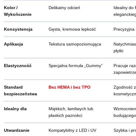
Kolor /
Delikatny odcień
Idealny do
Wykończenie
eleganckie
Konsystencja
Gęsta, kremowa lepkość
Precyzyjna 
Aplikacja
Tekstura samopoziomująca
Natychmiast
płytki
Elastyczność
Specjalna formuła „Gummy”
Pracuje ra
zapowietrz
Standard
Bez HEMA i bez TPO
Zgodność z
bezpieczeństwa
kosmetycz
Idealny dla
Miękkich, łamliwych lub
Wzmocnieni
płaskich paznokci
budującego
Utwardzanie
Kompatybilny z LED i UV
Szybka i pr