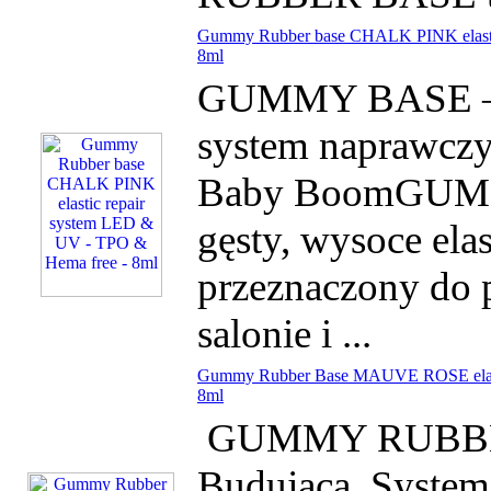
Gummy Rubber base CHALK PINK elastic
8ml
GUMMY BASE – El
system naprawcz
Baby BoomGUM
gęsty, wysoce ela
przeznaczony do 
salonie i ...
Gummy Rubber Base MAUVE ROSE elasti
8ml
GUMMY RUBBER 
Budująca System