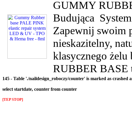
GUMMY RUBBER 
Budująca System
Zapewnij swoim p
nieskazitelny, na
klasycznego żel
RUBBER BASE to
145 - Table './naildesign_roboczy/counter' is marked as crashed 
select startdate, counter from counter
[TEP STOP]