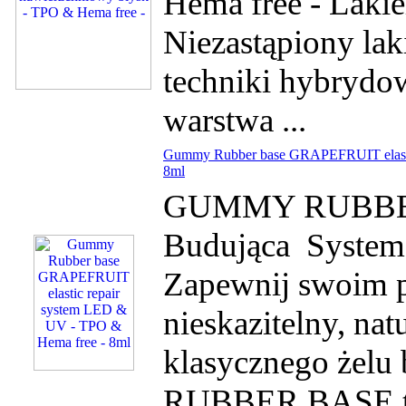
Hema free - Laki
Niezastąpiony lak
techniki hybrydowe
warstwa ...
Gummy Rubber base GRAPEFRUIT elasti
8ml
GUMMY RUBBER 
Budująca System
Zapewnij swoim p
nieskazitelny, na
klasycznego żel
RUBBER BASE to