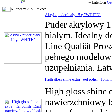
w kategorii
Ge
Klienci zakupili także:
Akryl - puder biały 15 g "WHITE"
Puder akrylowy 15
białym. Idealny d
Line Qualiät Pros
pełnego modelowa
uzupełniania. Łat
High gloss shine extra - gel polish- 15m
High gloss shine e
nawierzchniowy b