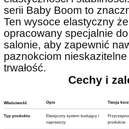
serii Baby Boom to znaczn
Ten wysoce elastyczny żel
opracowany specjalnie do
salonie, aby zapewnić na
paznokciom nieskaziteln
trwałość.
Cechy i zal
Opis
Twoja kor
Właściwość
Typ produktu
Elastyczny system budujący i
Przyczepnoś
naprawczy
produkcie