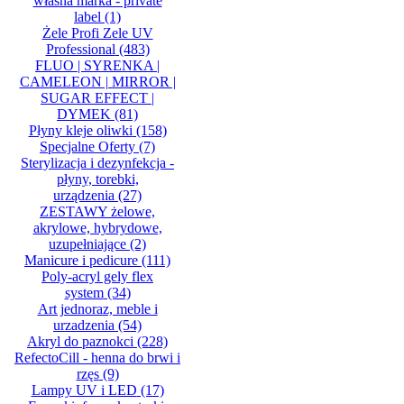
własna marka - private
label
(1)
Żele Profi Zele UV
Professional
(483)
FLUO | SYRENKA |
CAMELEON | MIRROR |
SUGAR EFFECT |
DYMEK
(81)
Płyny kleje oliwki
(158)
Specjalne Oferty
(7)
Sterylizacja i dezynfekcja -
płyny, torebki,
urządzenia
(27)
ZESTAWY żelowe,
akrylowe, hybrydowe,
uzupełniające
(2)
Manicure i pedicure
(111)
Poly-acryl gely flex
system
(34)
Art jednoraz, meble i
urzadzenia
(54)
Akryl do paznokci
(228)
RefectoCill - henna do brwi i
rzęs
(9)
Lampy UV i LED
(17)