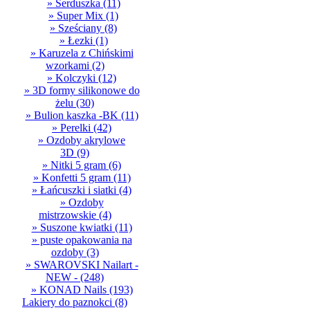
» Serduszka
(11)
» Super Mix
(1)
» Sześciany
(8)
» Łezki
(1)
» Karuzela z Chińskimi
wzorkami
(2)
» Kolczyki
(12)
» 3D formy silikonowe do
żelu
(30)
» Bulion kaszka -BK
(11)
» Perelki
(42)
» Ozdoby akrylowe
3D
(9)
» Nitki 5 gram
(6)
» Konfetti 5 gram
(11)
» Łańcuszki i siatki
(4)
» Ozdoby
mistrzowskie
(4)
» Suszone kwiatki
(11)
» puste opakowania na
ozdoby
(3)
» SWAROVSKI Nailart -
NEW -
(248)
» KONAD Nails
(193)
Lakiery do paznokci
(8)