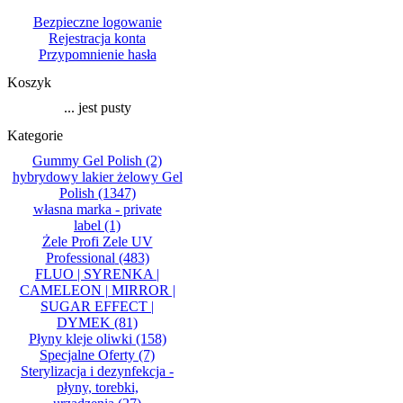
Bezpieczne logowanie
Rejestracja konta
Przypomnienie hasła
Koszyk
... jest pusty
Kategorie
Gummy Gel Polish
(2)
hybrydowy lakier żelowy Gel
Polish
(1347)
własna marka - private
label
(1)
Żele Profi Zele UV
Professional
(483)
FLUO | SYRENKA |
CAMELEON | MIRROR |
SUGAR EFFECT |
DYMEK
(81)
Płyny kleje oliwki
(158)
Specjalne Oferty
(7)
Sterylizacja i dezynfekcja -
płyny, torebki,