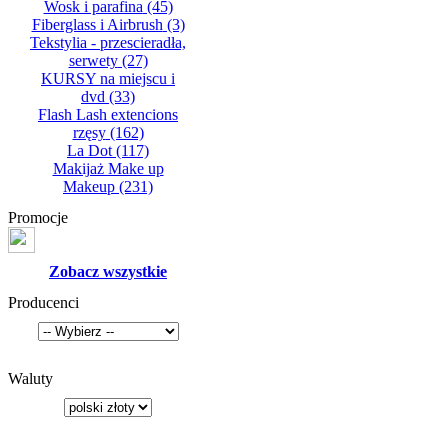
Wosk i parafina
(45)
Fiberglass i Airbrush
(3)
Tekstylia - przescieradła,
serwety
(27)
KURSY na miejscu i
dvd
(33)
Flash Lash extencions
rzęsy
(162)
La Dot
(117)
Makijaż Make up
Makeup
(231)
Promocje
Zobacz wszystkie
Producenci
Waluty