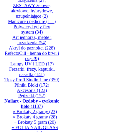
urządzenia
(27)
ZESTAWY żelowe,
akrylowe, hybrydowe,
uzupełniające
(2)
Manicure i pedicure
(111)
Poly-acryl gely flex
system
(34)
Art jednoraz, meble i
urzadzenia
(54)
Akryl do paznokci
(228)
RefectoCill - henna do brwi i
rzęs
(9)
Lampy UV i LED
(17)
Frezarki, frezy, kapturki,
nasadki
(141)
Tipsy Profi Studio Line
(359)
Pilniki Bloki
(172)
Akcesoria
(123)
Pędzelki
(152)
Nailart - Ozdoby - cyrkonie
holo
(1137)
» Brokaty 2 gramy
(23)
» Brokaty 4 gramy
(28)
» Brokaty 5 gram
(20)
» FOLIA NAIL GLASS