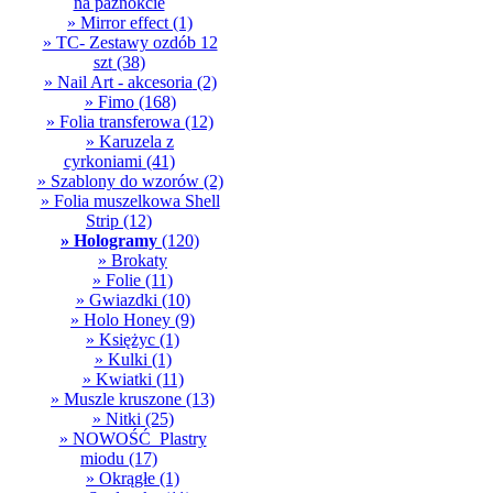
na paznokcie
» Mirror effect
(1)
» TC- Zestawy ozdób 12
szt
(38)
» Nail Art - akcesoria
(2)
» Fimo
(168)
» Folia transferowa
(12)
» Karuzela z
cyrkoniami
(41)
» Szablony do wzorów
(2)
» Folia muszelkowa Shell
Strip
(12)
» Hologramy
(120)
» Brokaty
» Folie
(11)
» Gwiazdki
(10)
» Holo Honey
(9)
» Księżyc
(1)
» Kulki
(1)
» Kwiatki
(11)
» Muszle kruszone
(13)
» Nitki
(25)
» NOWOŚĆ_Plastry
miodu
(17)
» Okrągłe
(1)